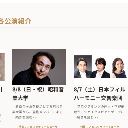
各公演紹介
！
川
8/8（日・祝）昭和音
8/7（土）日本フィル
楽大学
ハーモニー交響楽団
新百合ヶ丘を拠点とする昭和音
プログラミングの達人・下野竜
楽大学から、選抜メンバーによる
也が、シェイクスピアとゲーテに
コ
…続きを読む>>
…続きを読む>>
る
特集：フェスタサマーミューザ
特集：フェスタサマーミューザ