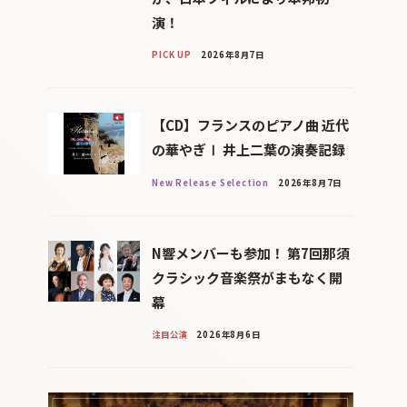
演！
PICK UP
2026年8月7日
【CD】フランスのピアノ曲 近代
の華やぎⅠ 井上二葉の演奏記録
New Release Selection
2026年8月7日
N響メンバーも参加！ 第7回那須
クラシック音楽祭がまもなく開
幕
注目公演
2026年8月6日