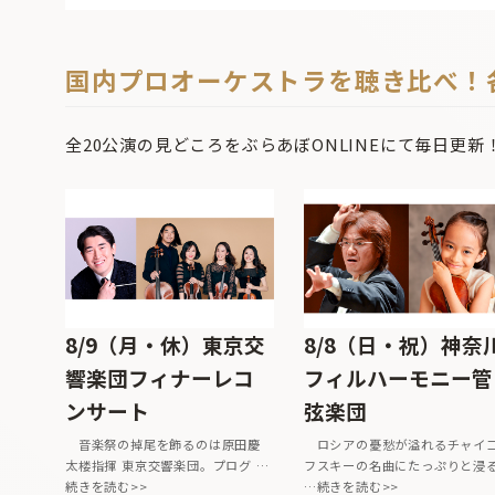
国内プロオーケストラを聴き比べ！
全20公演の見どころをぶらあぼONLINEにて毎日更新
8/9（月・休）東京交
8/8（日・祝）神奈
響楽団フィナーレコ
フィルハーモニー管
ンサート
弦楽団
音楽祭の掉尾を飾るのは原田慶
ロシアの憂愁が溢れるチャイ
太楼指揮 東京交響楽団。プログ …
フスキーの名曲にたっぷりと浸
続きを読む>>
…続きを読む>>