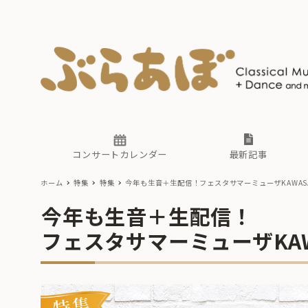
ニュース
ヤマハホ
番組一覧
東京・関
ぶらあぼ
現場のプ
古楽とそ
無料ライ
あ
か
過去の連
コンサートカレンダー
最新記事
ホーム
特集
特集
今年も生音＋生配信！
フェスタサマーミューザKAWASAK
ニュース
ヤマハホ
番組一覧
東京・関
ぶらあぼ
今年も生音＋生配信！
現場のプ
フェスタサマーミューザKAWAS
古楽とそ
無料ライ
あ
か
過去の連