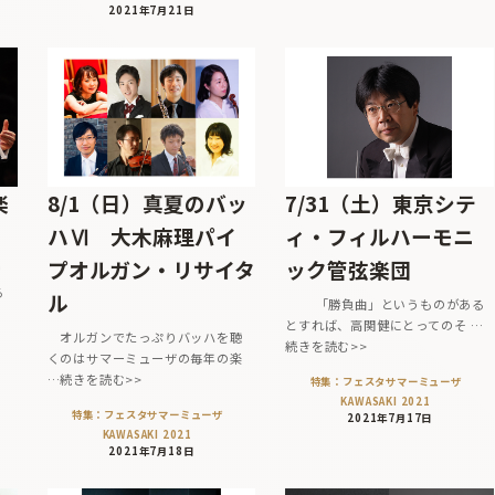
2021年7月21日
楽
8/1（日）真夏のバッ
7/31（土）東京シテ
ハⅥ 大木麻理パイ
ィ・フィルハーモニ
プオルガン・リサイタ
ック管弦楽団
リ
る
ル
「勝負曲」というものがある
とすれば、高関健にとってのそ …
オルガンでたっぷりバッハを聴
続きを読む>>
くのはサマーミューザの毎年の楽
…続きを読む>>
特集：フェスタサマーミューザ
KAWASAKI 2021
特集：フェスタサマーミューザ
2021年7月17日
KAWASAKI 2021
2021年7月18日