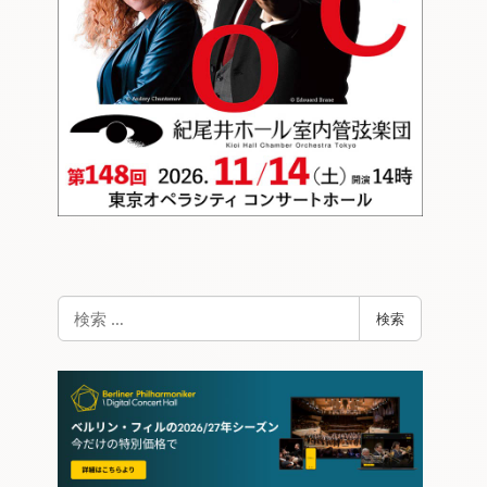
検
検索
索