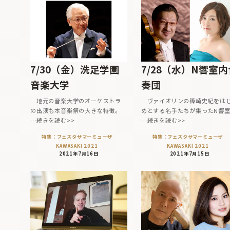
7/30（金）洗足学園
7/28（水）N響室内
音楽大学
奏団
地元の音楽大学のオーケストラ
ヴァイオリンの篠崎史紀をは
の出演も本音楽祭の大きな特徴。
めとする名手たちが集ったN響
…続きを読む>>
…続きを読む>>
特集：フェスタサマーミューザ
特集：フェスタサマーミューザ
KAWASAKI 2021
KAWASAKI 2021
2021年7月16日
2021年7月15日