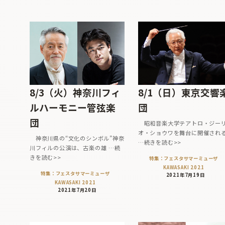
8/3（火）神奈川フィ
8/1（日）東京交響
ルハーモニー管弦楽
団
団
昭和音楽大学テアトロ・ジー
オ・ショウワを舞台に開催され
神奈川県の“文化のシンボル”神奈
…続きを読む>>
川フィルの公演は、古楽の雄 …続
きを読む>>
特集：フェスタサマーミューザ
KAWASAKI 2021
特集：フェスタサマーミューザ
2021年7月19日
KAWASAKI 2021
2021年7月20日