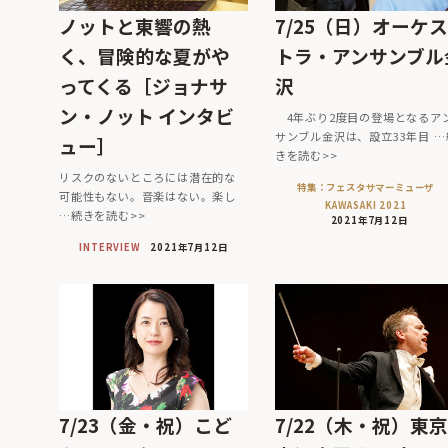
ノットと東響の熱
7/25（日）オーケス
く、冒険的な夏がや
トラ・アンサンブル
ってくる［ジョナサ
沢
ン・ノット インタビ
4年ぶり2度目の登場となるア
サンブル金沢は、設立33年目 …
ュー］
きを読む>>
リスクのないところには潜在的な
特集：フェスタサマーミューザ
可能性もない。音楽はない。楽し
KAWASAKI 2021
…続きを読む>>
2021年7月12日
INTERVIEW
2021年7月12日
7/23（金・祝）こど
7/22（木・祝）東京