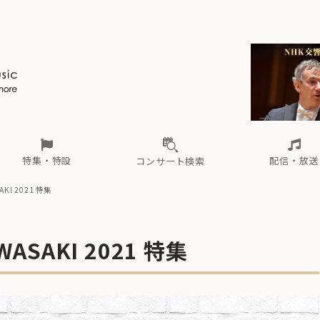
ール
（毎月更新）
東
電子版（無料・月刊）
トピックス
関西
フェスタサマーミューザKAWASAKI 2026
北海道・東北
注目公演
配布場所
インタビュー
中部
定期購読
中国・四国
CD新譜
N響＆東響 《7つ
九州・沖縄
書籍近刊
ロが推す！間違いないオーケストラコンサート
過去の特集
の先と
ブ配信スケジュール
さ
オーケストラの楽屋から
た
な
有料ライブ配信スケジュール
は
ま
や
海の向こうの音楽家
ら
わ
Aからの
載
特集・特設
配信・放送
コンサート検索
I 2021 特集
ール
（毎月更新）
東
電子版（無料・月刊）
トピックス
関西
フェスタサマーミューザKAWASAKI 2026
北海道・東北
注目公演
配布場所
インタビュー
中部
定期購読
中国・四国
CD新譜
N響＆東響 《7つ
九州・沖縄
書籍近刊
ロが推す！間違いないオーケストラコンサート
過去の特集
AKI 2021 特集
の先と
ブ配信スケジュール
さ
オーケストラの楽屋から
た
な
有料ライブ配信スケジュール
は
ま
や
海の向こうの音楽家
ら
わ
Aからの
載