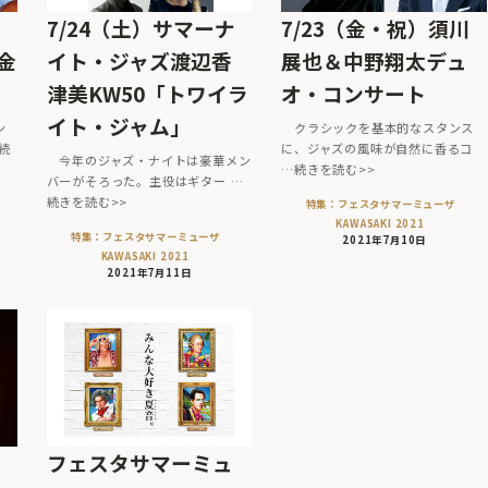
7/24（土）サマーナ
7/23（金・祝）須川
金
イト・ジャズ渡辺香
展也＆中野翔太デュ
津美KW50「トワイラ
オ・コンサート
イト・ジャム」
ン
クラシックを基本的なスタンス
続
に、ジャズの風味が自然に香るコ
今年のジャズ・ナイトは豪華メン
…続きを読む>>
バーがそろった。主役はギター …
続きを読む>>
特集：フェスタサマーミューザ
KAWASAKI 2021
特集：フェスタサマーミューザ
2021年7月10日
KAWASAKI 2021
2021年7月11日
フェスタサマーミュ