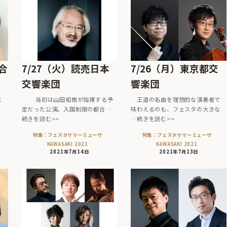
合
7/27（火）読売日本
7/26（月）東京都交
交響楽団
響楽団
じ
当初は山田和樹が指揮する予
王道の名曲を理想的な演奏者で
室
定だった公演。入国制限の都合 …
味わえるのも、フェスタの大きな
続きを読む>>
…続きを読む>>
特集：フェスタサマーミューザ
特集：フェスタサマーミューザ
KAWASAKI 2021
KAWASAKI 2021
2021年7月14日
2021年7月13日