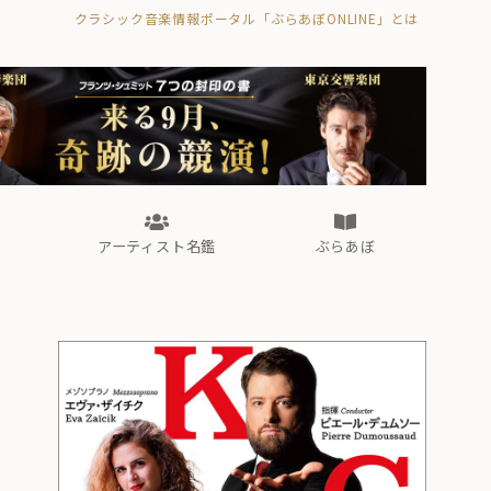
クラシック音楽情報ポータル「ぶらあぼONLINE」とは
の封印の書》
海外公演
FROM編集部
眺望
ぶらあぼブラス！
フォルテピアノ・オデッセイ
アーティスト名鑑
ぶらあぼ
の封印の書》
海外公演
FROM編集部
眺望
ぶらあぼブラス！
フォルテピアノ・オデッセイ