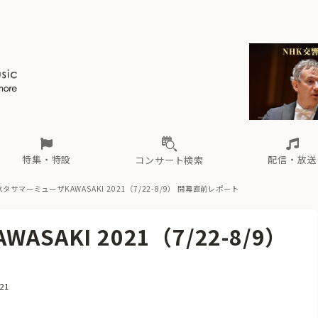
ール
（毎月更新）
東
電子版（無料・月刊）
トピックス
関西
フェスタサマーミューザKAWASAKI 2026
北海道・東北
注目公演
配布場所
インタビュー
中部
定期購読
中国・四国
CD新譜
N響＆東響 《7つ
九州・沖縄
書籍近刊
ロが推す！間違いないオーケストラコンサート
過去の特集
の先と
ブ配信スケジュール
さ
オーケストラの楽屋から
た
な
有料ライブ配信スケジュール
は
ま
や
海の向こうの音楽家
ら
わ
Aからの
載
特集・特設
配信・放送
コンサート検索
タサマーミューザKAWASAKI 2021（7/22-8/9） 開幕直前レポート
ール
（毎月更新）
東
電子版（無料・月刊）
トピックス
関西
フェスタサマーミューザKAWASAKI 2026
北海道・東北
注目公演
配布場所
インタビュー
中部
定期購読
中国・四国
CD新譜
N響＆東響 《7つ
九州・沖縄
書籍近刊
AKI 2021（7/22-8/9）
ロが推す！間違いないオーケストラコンサート
過去の特集
の先と
ブ配信スケジュール
さ
オーケストラの楽屋から
た
な
有料ライブ配信スケジュール
は
ま
や
海の向こうの音楽家
ら
わ
Aからの
載
21