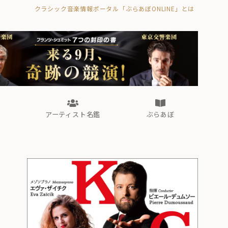
クラシック音楽情報ポータル「ぶらあぼONLINE」とは
の封印の書》
海外公演
FROM編集部
眺望
ぶらあぼブラス！
フォルテピアノ・オデッセイ
アーティスト名鑑
ぶらあぼ
の封印の書》
海外公演
FROM編集部
眺望
ぶらあぼブラス！
フォルテピアノ・オデッセイ