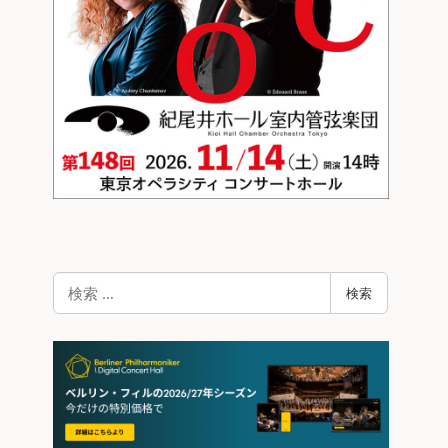
検
検索
索