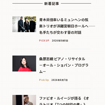
新着記事
青木尚佳率いるミュンヘンの弦
楽トリオが浜離宮朝日ホールへ――
名手たちが交わす音の対話
PICK UP
2026年8月8日
桑原志織 ピアノ・リサイタル
－オール・ショパン・プログラ
ム－
Pick Up
2026年8月7日
ファビオ・ルイージが語る 《オ
ラトリオ「7つの封印の書」》