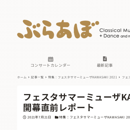
ニュース
ヤマハホ
番組一覧
東京・関
ぶらあぼ
現場のプ
古楽とそ
無料ライ
あ
か
過去の連
コンサートカレンダー
最新記事
ホーム
記事一覧
特集：フェスタサマーミューザKAWASAKI 2021
フェス
ニュース
ヤマハホ
番組一覧
東京・関
ぶらあぼ
フェスタサマーミューザKAWAS
現場のプ
古楽とそ
無料ライ
あ
か
開幕直前レポート
過去の連
投稿日
カテゴリー
2021年7月21日
特集：フェスタサマーミューザKAWASAKI 20