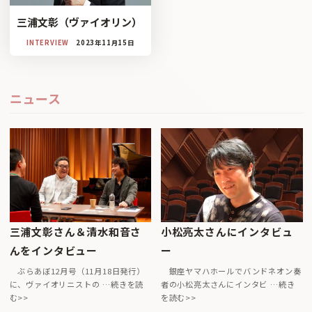
三浦文彰（ヴァイオリン）
INTERVIEW
2023年11月15日
ニュース
三浦文彰さん＆清水和音さ
小松亮太さんにインタビュ
んをインタビュー
ー
ぶらあぼ12月号（11月18日発行）
銀座ヤマハホールでバンドネオン奏
に、ヴァイオリニストの …続きを読
者の小松亮太さんにインタビ …続き
む>>
を読む>>