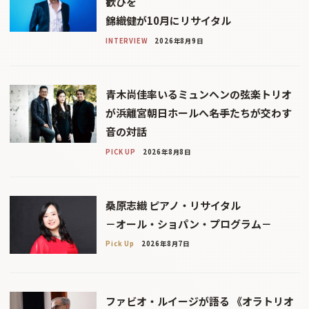
歓びを
錦織健が10月にリサイタル
INTERVIEW
2026年8月9日
青木尚佳率いるミュンヘンの弦楽トリオ
が浜離宮朝日ホールへ――名手たちが交わす
音の対話
PICK UP
2026年8月8日
桑原志織 ピアノ・リサイタル
－オール・ショパン・プログラム－
Pick Up
2026年8月7日
ファビオ・ルイージが語る 《オラトリオ