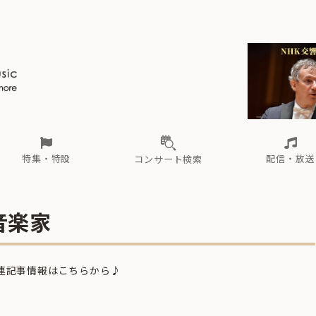
ール
（毎月更新）
東
電子版（無料・月刊）
トピックス
関西
フェスタサマーミューザKAWASAKI 2026
北海道・東北
注目公演
配布場所
インタビュー
中部
定期購読
中国・四国
CD新譜
N響＆東響 《7つ
九州・沖縄
書籍近刊
ロが推す！間違いないオーケストラコンサート
過去の特集
の先と
ブ配信スケジュール
さ
オーケストラの楽屋から
た
な
有料ライブ配信スケジュール
は
ま
や
海の向こうの音楽家
ら
わ
Aからの
載
特集・特設
配信・放送
コンサート検索
ール
（毎月更新）
東
電子版（無料・月刊）
トピックス
関西
フェスタサマーミューザKAWASAKI 2026
北海道・東北
注目公演
配布場所
インタビュー
中部
定期購読
中国・四国
CD新譜
N響＆東響 《7つ
九州・沖縄
書籍近刊
音楽家
ロが推す！間違いないオーケストラコンサート
過去の特集
の先と
ブ配信スケジュール
さ
オーケストラの楽屋から
た
な
有料ライブ配信スケジュール
は
ま
や
海の向こうの音楽家
ら
わ
Aからの
連記事情報はこちらから♪
載