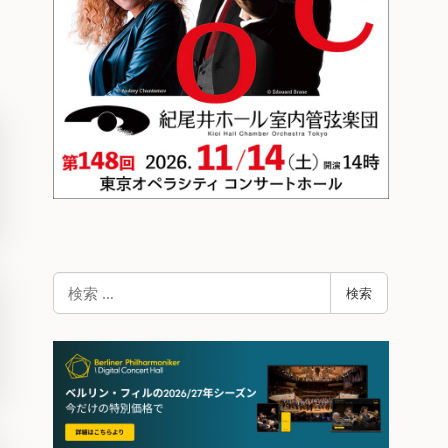
検
検索
索