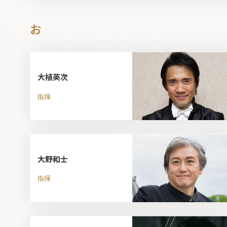
お
大植英次
指揮
大野和士
指揮