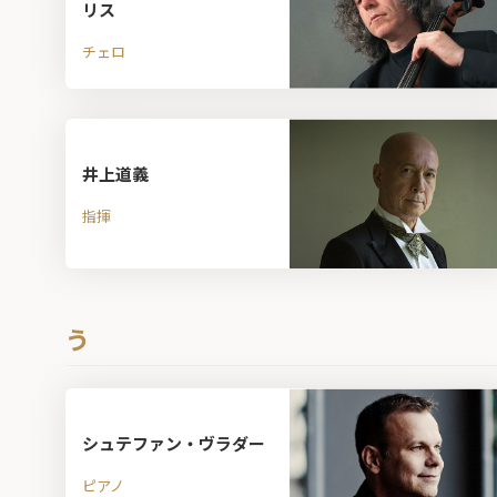
リス
チェロ
井上道義
指揮
う
シュテファン・ヴラダー
ピアノ