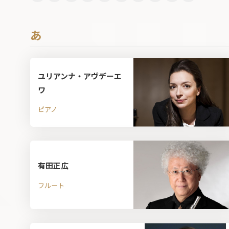
あ
ユリアンナ・アヴデーエ
ワ
ピアノ
有田正広
フルート