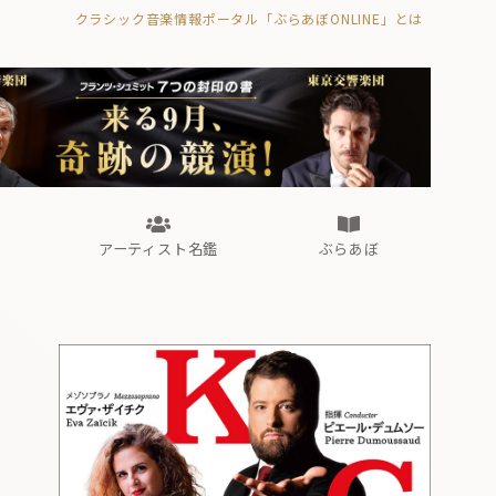
クラシック音楽情報ポータル「ぶらあぼONLINE」とは
の封印の書》
海外公演
FROM編集部
眺望
ぶらあぼブラス！
フォルテピアノ・オデッセイ
アーティスト名鑑
ぶらあぼ
の封印の書》
海外公演
FROM編集部
眺望
ぶらあぼブラス！
フォルテピアノ・オデッセイ