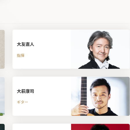
大友直人
指揮
大萩康司
ギター