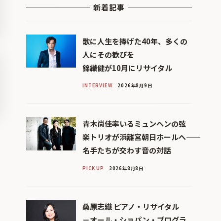
新着記事
歌に人生を捧げた40年、多くの
人にその歓びを
錦織健が10月にリサイタル
INTERVIEW
2026年8月9日
青木尚佳率いるミュンヘンの弦
楽トリオが浜離宮朝日ホールへ――
名手たちが交わす音の対話
PICK UP
2026年8月8日
桑原志織 ピアノ・リサイタル
－オール・ショパン・プログラ