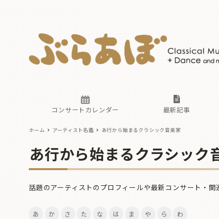
ニュース
ヤマハホ
番組一覧
東京・関
ぶらあぼ
現場のプ
古楽とそ
無料ライ
あ
か
過去の連
コンサートカレンダー
最新記事
ホーム
アーティスト名鑑
あ行から始まるクラシック音楽家
ニュース
ヤマハホ
番組一覧
東京・関
ぶらあぼ
あ行から始まるクラシック
現場のプ
古楽とそ
無料ライ
あ
か
話題のアーティストのプロフィールや最新コンサート・関
過去の連
あ
か
さ
た
な
は
ま
や
ら
わ