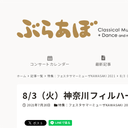
ニュース
ヤマハホ
番組一覧
東京・関
ぶらあぼ
現場のプ
古楽とそ
無料ライ
あ
か
過去の連
コンサートカレンダー
最新記事
ホーム
記事一覧
特集：フェスタサマーミューザKAWASAKI 2021
8/
ニュース
ヤマハホ
番組一覧
東京・関
ぶらあぼ
8/3（火）神奈川フィル
現場のプ
古楽とそ
無料ライ
あ
か
投稿日
カテゴリー
2021年7月20日
特集：フェスタサマーミューザKAWASAKI 20
過去の連