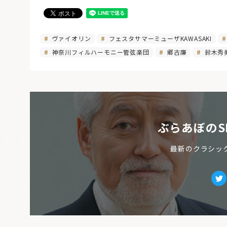
ヴァイオリン
フェスタサマーミューザKAWASAKI
神奈川フィルハーモニー管弦楽団
郷古廉
鈴木秀
ぶらあぼのS
最新のクラシッ
Tw