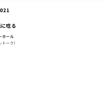
021
派に唸る
ニーホール
プレトーク）