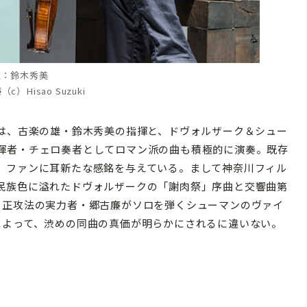
左：鈴木秀美
c）Hisao Suzuki
は、古楽の雄・鈴木秀美の指揮と、ドヴォルザーク＆シュー
揮者・チェロ奏者としてロマン派の曲も積極的に演奏。既存
、ファンに耳新たな感銘を与えている。まして神奈川フィル
民族色に溢れたドヴォルザークの「謝肉祭」序曲と交響曲第
、正攻法の実力者・郷古廉がソロを弾くシューマンのヴァイ
によって、渋めの同曲の真価が明らかにされるに違いない。