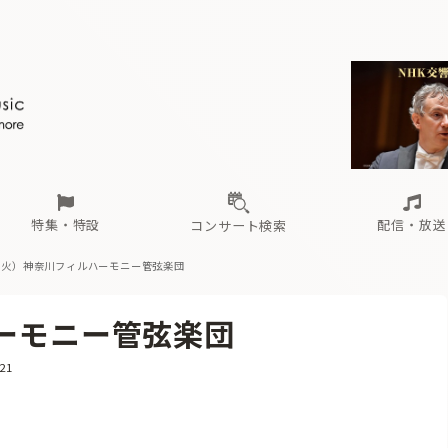
ール
（毎月更新）
東
電子版（無料・月刊）
トピックス
関西
フェスタサマーミューザKAWASAKI 2026
北海道・東北
注目公演
配布場所
インタビュー
中部
定期購読
中国・四国
CD新譜
N響＆東響 《7つ
九州・沖縄
書籍近刊
ロが推す！間違いないオーケストラコンサート
過去の特集
の先と
ブ配信スケジュール
さ
オーケストラの楽屋から
た
な
有料ライブ配信スケジュール
は
ま
や
海の向こうの音楽家
ら
わ
Aからの
載
特集・特設
配信・放送
コンサート検索
3（火）神奈川フィルハーモニー管弦楽団
ール
（毎月更新）
東
電子版（無料・月刊）
トピックス
関西
フェスタサマーミューザKAWASAKI 2026
北海道・東北
注目公演
配布場所
インタビュー
中部
定期購読
中国・四国
CD新譜
N響＆東響 《7つ
九州・沖縄
書籍近刊
ハーモニー管弦楽団
ロが推す！間違いないオーケストラコンサート
過去の特集
の先と
ブ配信スケジュール
さ
オーケストラの楽屋から
た
な
有料ライブ配信スケジュール
は
ま
や
海の向こうの音楽家
ら
わ
Aからの
21
載