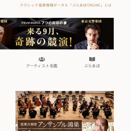
クラシック音楽情報ポータル「ぶらあぼONLINE」とは
の封印の書》
海外公演
FROM編集部
眺望
ぶらあぼブラス！
フォルテピアノ・オデッセイ
アーティスト名鑑
ぶらあぼ
の封印の書》
海外公演
FROM編集部
眺望
ぶらあぼブラス！
フォルテピアノ・オデッセイ