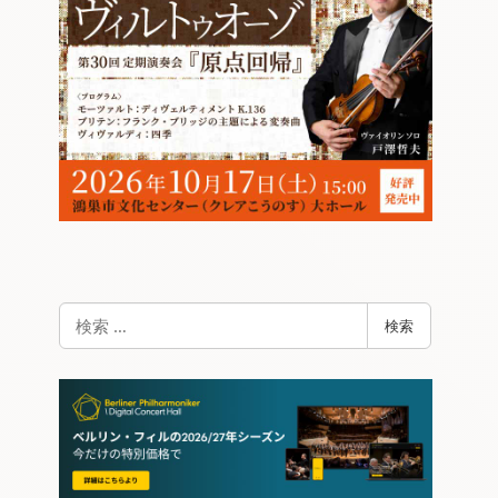
検
検索
索