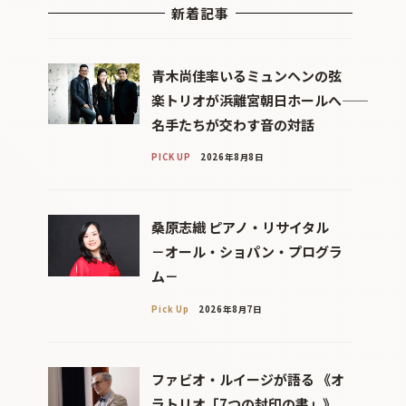
新着記事
青木尚佳率いるミュンヘンの弦
楽トリオが浜離宮朝日ホールへ――
名手たちが交わす音の対話
PICK UP
2026年8月8日
桑原志織 ピアノ・リサイタル
－オール・ショパン・プログラ
ム－
Pick Up
2026年8月7日
ファビオ・ルイージが語る 《オ
ラトリオ「7つの封印の書」》