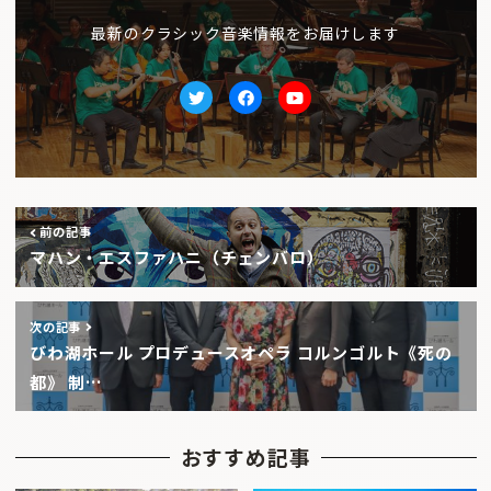
最新のクラシック音楽情報をお届けします
Twitter
facebook
Youtube
前の記事
マハン・エスファハニ（チェンバロ）
次の記事
びわ湖ホール プロデュースオペラ コルンゴルト《死の
都》 制…
おすすめ記事