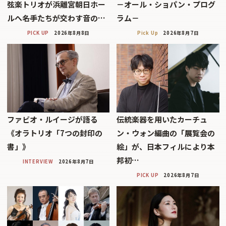
弦楽トリオが浜離宮朝日ホー
－オール・ショパン・プログ
ルへ――名手たちが交わす音の…
ラム－
PICK UP
2026年8月8日
Pick Up
2026年8月7日
ファビオ・ルイージが語る
伝統楽器を用いたカーチュ
《オラトリオ「7つの封印の
ン・ウォン編曲の「展覧会の
書」》
絵」が、日本フィルにより本
邦初…
INTERVIEW
2026年8月7日
PICK UP
2026年8月7日