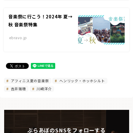
音楽祭に行こう！2024年 夏→
秋 音楽祭特集
ebravo.jp
アフィニス夏の音楽祭
ヘンリック・ホッホシルト
吉井瑞穂
川崎洋介
ぶらあぼのSNSをフォローする