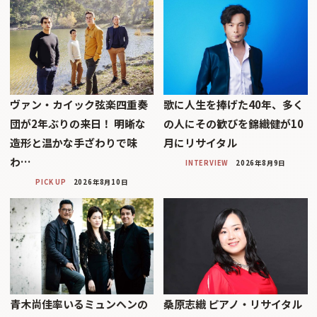
ヴァン・カイック弦楽四重奏
歌に人生を捧げた40年、多く
団が2年ぶりの来日！ 明晰な
の人にその歓びを錦織健が10
造形と温かな手ざわりで味
月にリサイタル
わ…
INTERVIEW
2026年8月9日
PICK UP
2026年8月10日
青木尚佳率いるミュンヘンの
桑原志織 ピアノ・リサイタル