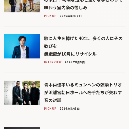
味わう室内楽の愉しみ
PICK UP
2026年8月10日
歌に人生を捧げた40年、多くの人にその
歓びを
錦織健が10月にリサイタル
INTERVIEW
2026年8月9日
青木尚佳率いるミュンヘンの弦楽トリオ
が浜離宮朝日ホールへ――名手たちが交わす
音の対話
PICK UP
2026年8月8日