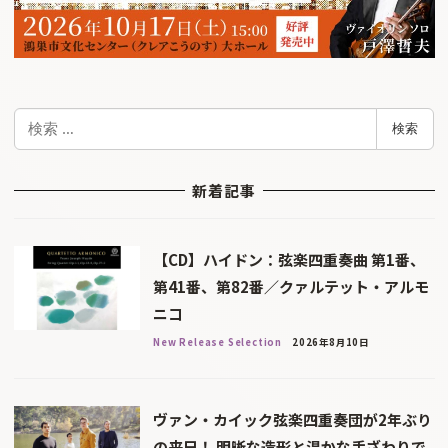
検
検索
索
新着記事
【CD】ハイドン：弦楽四重奏曲 第1番、
第41番、第82番／クァルテット・アルモ
ニコ
New Release Selection
2026年8月10日
ヴァン・カイック弦楽四重奏団が2年ぶり
の来日！ 明晰な造形と温かな手ざわりで