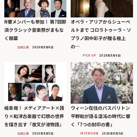
N響メンバーも参加！ 第7回那
オペラ・アリアからシューベ
須クラシック音楽祭がまもな
ルトまで コロラトゥーラ・ソ
く開幕
プラノ田中彩子が贈る極上
の…
注目公演
2026年8月6日
PICK UP
2026年8月6日
岐阜発！ メディアアート×語
ウィーン在住のバスバリトン
り×和洋古楽器で幻想の世界
平野和が語る混沌の時代に響
を描き出す『夜叉が池物語』
く「7つの封印の書」
注目公演
2026年8月5日
INTERVIEW
2026年8月5日