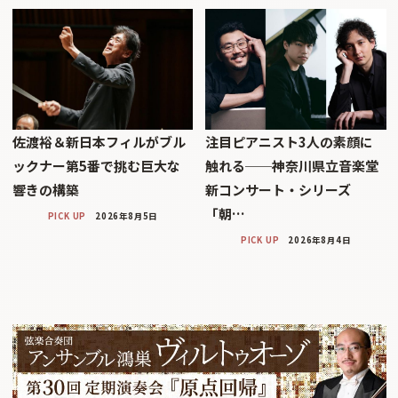
佐渡裕＆新日本フィルがブル
注目ピアニスト3人の素顔に
ックナー第5番で挑む巨大な
触れる──神奈川県立音楽堂
響きの構築
新コンサート・シリーズ
「朝…
PICK UP
2026年8月5日
PICK UP
2026年8月4日