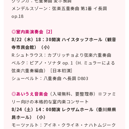
グリンカ：七重奏曲 変ホ長調
メンデルスゾーン：弦楽五重奏曲 第1番 イ長調
op.18
◎室内楽演奏会［2］
8/22（木）18：30開演 ハイスタッフホール（観音
寺市民会館）（小）
R.シュトラウス：カプリッチョより弦楽六重奏曲
ベルク：ピアノ・ソナタ op. 1（H. ミュラーによる
弦楽六重奏編曲）［日本初演］
シューベルト：八重奏曲 ヘ長調 D803
◎あいうえ音楽会
（入場無料、要整理券）※ファミ
リー向けの本格的な室内楽コンサート
8/24（土）14：00開演 レクザムホール（香川県県
民ホール）（小）
モーツァルト：アイネ・クライネ・ナハトムジーク