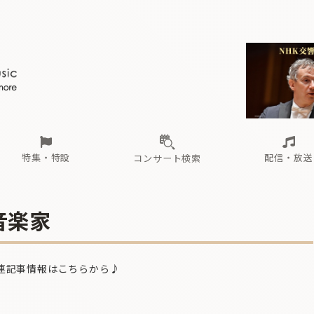
ール
（毎月更新）
東
電子版（無料・月刊）
トピックス
関西
フェスタサマーミューザKAWASAKI 2026
北海道・東北
注目公演
配布場所
インタビュー
中部
定期購読
中国・四国
CD新譜
N響＆東響 《7つ
九州・沖縄
書籍近刊
ロが推す！間違いないオーケストラコンサート
過去の特集
の先と
ブ配信スケジュール
さ
オーケストラの楽屋から
た
な
有料ライブ配信スケジュール
は
ま
や
海の向こうの音楽家
ら
わ
Aからの
載
特集・特設
配信・放送
コンサート検索
ール
（毎月更新）
東
電子版（無料・月刊）
トピックス
関西
フェスタサマーミューザKAWASAKI 2026
北海道・東北
注目公演
配布場所
インタビュー
中部
定期購読
中国・四国
CD新譜
N響＆東響 《7つ
九州・沖縄
書籍近刊
音楽家
ロが推す！間違いないオーケストラコンサート
過去の特集
の先と
ブ配信スケジュール
さ
オーケストラの楽屋から
た
な
有料ライブ配信スケジュール
は
ま
や
海の向こうの音楽家
ら
わ
Aからの
連記事情報はこちらから♪
載