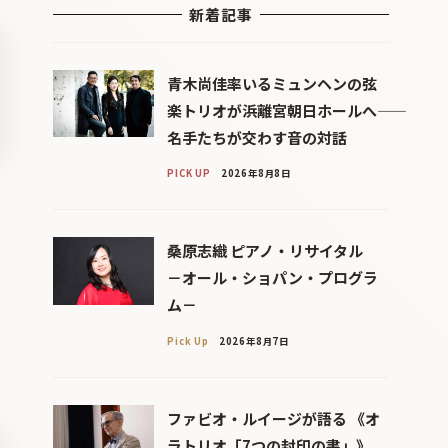
新着記事
青木尚佳率いるミュンヘンの弦
楽トリオが浜離宮朝日ホールへ――
名手たちが交わす音の対話
PICK UP
2026年8月8日
桑原志織 ピアノ・リサイタル
－オール・ショパン・プログラ
ム－
Pick Up
2026年8月7日
ファビオ・ルイージが語る 《オ
ラトリオ「7つの封印の書」》