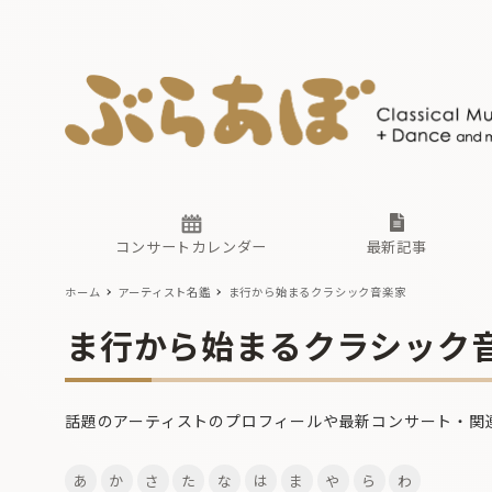
ニュース
ヤマハホ
番組一覧
東京・関
ぶらあぼ
現場のプ
古楽とそ
無料ライ
あ
か
過去の連
コンサートカレンダー
最新記事
ホーム
アーティスト名鑑
ま行から始まるクラシック音楽家
ニュース
ヤマハホ
番組一覧
東京・関
ぶらあぼ
ま行から始まるクラシック
現場のプ
古楽とそ
無料ライ
あ
か
話題のアーティストのプロフィールや最新コンサート・関
過去の連
あ
か
さ
た
な
は
ま
や
ら
わ