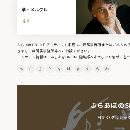
準・メルクル
指揮
ぶらあぼONLINE アーティスト名鑑は、所属事務所またはご本人
きましては所属事務所等へご相談ください。
コンサート情報は、ぶらあぼONLINE編集部へ寄せられた情報に基
あ
か
さ
た
な
は
ま
や
ら
わ
ぶらあぼのS
最新のクラシッ