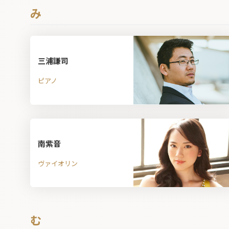
み
三浦謙司
ピアノ
南紫音
ヴァイオリン
む