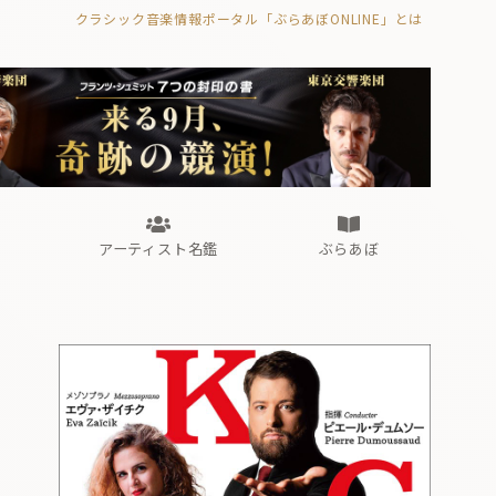
クラシック音楽情報ポータル「ぶらあぼONLINE」とは
の封印の書》
海外公演
FROM編集部
眺望
ぶらあぼブラス！
フォルテピアノ・オデッセイ
アーティスト名鑑
ぶらあぼ
の封印の書》
海外公演
FROM編集部
眺望
ぶらあぼブラス！
フォルテピアノ・オデッセイ