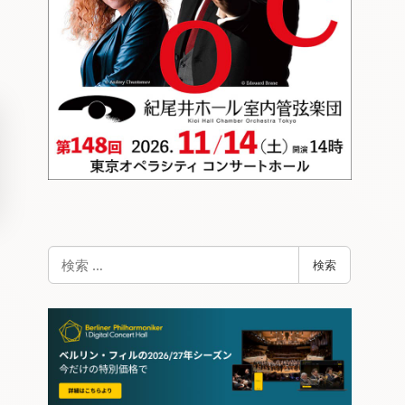
検
検索
索