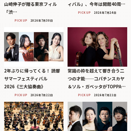
山崎伸子が贈る東京フィル
ィバル」、今年は開館40周…
「渋…
PICK UP
2026年7月24日
PICK UP
2026年7月30日
2年ぶりに帰ってくる！ 読響
常識の枠を超えて響き合う二
サマーフェスティバル
つの才能──コパチンスカヤ
2026《三大協奏曲》
＆ソル・ガベッタがTOPPA…
PICK UP
2026年7月22日
PICK UP
2026年7月21日