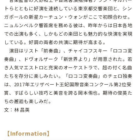
トらとともに好演を連続している東京都交響楽団と、シン
ガポールの新星カーチュン・ウォンがここで初顔合わせ。
ニュルンベルク響首席を務める彼は、昨年からは日本各地
での出演も多く、しかもどの楽団とも魅力的な快演を実現
している。好調の両者の共演に期待が高まる。
演目はリスト「前奏曲」、チャイコフスキー「ロココ変
奏曲」、ドヴォルザーク「新世界より」が用意された。若
き人気マエストロと充実のオーケストラで、超の付く名曲
たちを存分に楽しみたい。「ロココ変奏曲」のチェロ独奏
は、2017年エリザベート王妃国際音楽コンクール第2位受
賞、すばらしい技巧と美音を誇る岡本侑也。期待の俊英た
ちの邂逅も楽しみだ。
文：林 昌英
【Information】