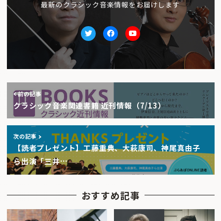
最新のクラシック音楽情報をお届けします
Twitter
facebook
Youtube
前の記事
クラシック音楽関連書籍 近刊情報（7/13）
次の記事
【読者プレゼント】工藤重典、大萩康司、神尾真由子
ら出演「三井…
おすすめ記事