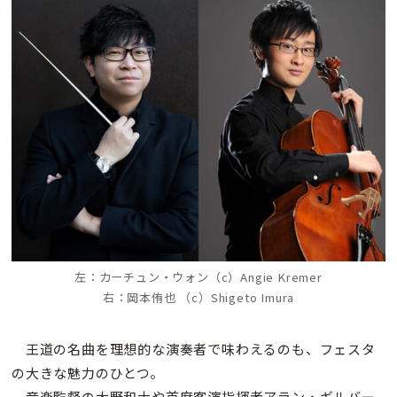
左：カーチュン・ウォン（c）Angie Kremer
右：岡本侑也 （c）Shigeto Imura
王道の名曲を理想的な演奏者で味わえるのも、フェスタ
の大きな魅力のひとつ。
音楽監督の大野和士や首席客演指揮者アラン・ギルバー