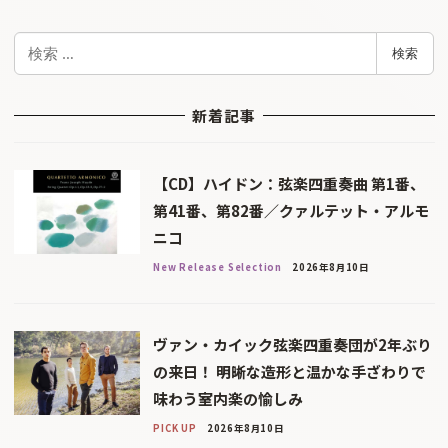
検
検索
索
新着記事
【CD】ハイドン：弦楽四重奏曲 第1番、
第41番、第82番／クァルテット・アルモ
ニコ
New Release Selection
2026年8月10日
ヴァン・カイック弦楽四重奏団が2年ぶり
の来日！ 明晰な造形と温かな手ざわりで
味わう室内楽の愉しみ
PICK UP
2026年8月10日