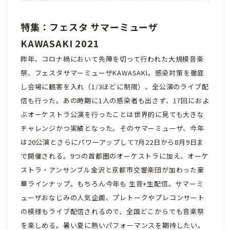
特集：フェスタ サマーミューザ
KAWASAKI 2021
昨年、コロナ禍において先陣を切って行われた大規模音楽
祭、フェスタサマーミューザKAWASAKI。感染対策を徹底
し会場に観客を入れ（1/3ほどに制限）、全公演のライブ配
信も行った。あの時期に1人の感染者も出さず、17回におよ
ぶオーケストラ公演を行ったことは世界的に見ても大きな
チャレンジかつ実績となった。そのサマーミューザ、今年
は20公演とさらにパワーアップして7月22日から8月9日ま
で開催される。9つの首都圏のオーケストラに加え、オーケ
ストラ・アンサンブル金沢と京都市交響楽団が加わった豪
華ラインナップ。もちろん今年も 生音+生配信。サマーミ
ューザおなじみの人気企画、プレトークやプレコンサート
の模様もライブ配信されるので、全国どこからでも音楽祭
を楽しめる。暑い夏に熱いパフォーマンスを期待したい。