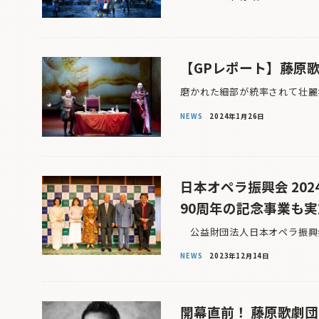
【GPレポート】藤原
磨かれた細部が統率されて壮麗
NEWS
2024年1月26日
日本オペラ振興会 20
90周年の記念事業も実
公益財団法人日本オペラ振興会
NEWS
2023年12月14日
開幕直前！ 藤原歌劇