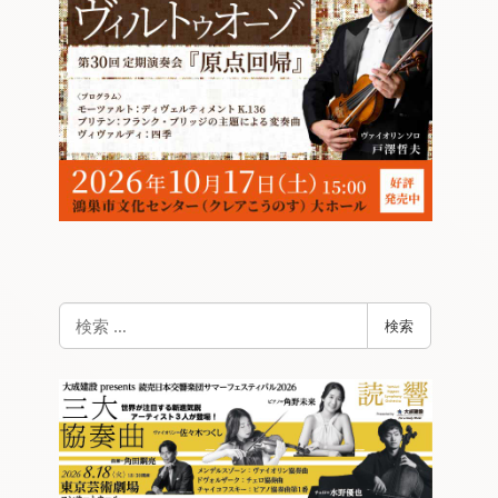
検
検索
索