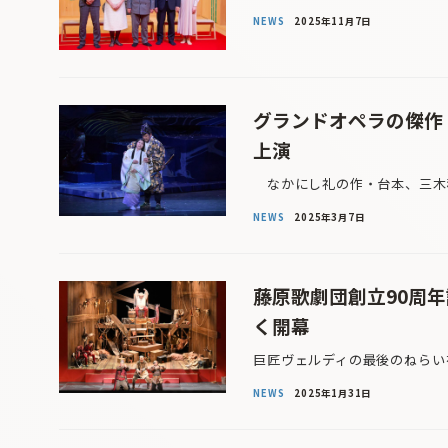
NEWS
2025年11月7日
グランドオペラの傑作
上演
なかにし礼の作・台本、三木稔
NEWS
2025年3月7日
藤原歌劇団創立90周
く開幕
巨匠ヴェルディの最後のねらい
NEWS
2025年1月31日