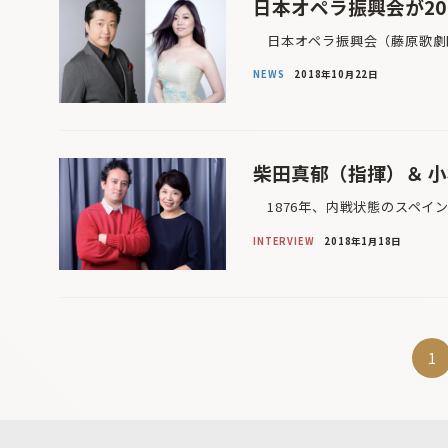
日本オペラ振興会が20
日本オペラ振興会（藤原歌劇団
NEWS
2018年10月22日
柴田真郁（指揮）＆ 
1876年、内戦状態のスペイ
INTERVIEW
2018年1月18日
投
1
稿
ナ