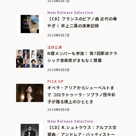
2026年8月7日
New Release Selection
【CD】フランスのピアノ曲 近代の華
やぎⅠ 井上二葉の演奏記録
2026年8月7日
注目公演
N響メンバーも参加！ 第7回那須クラ
シック音楽祭がまもなく開幕
2026年8月6日
PICK UP
オペラ・アリアからシューベルトま
で コロラトゥーラ・ソプラノ田中彩
子が贈る極上のひととき
2026年8月6日
New Release Selection
【CD】R.シュトラウス：アルプス交
響曲／ アンドレア・バッティストー