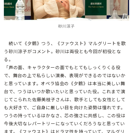
砂川涼子
続いて《夕鶴》つう、《ファウスト》マルグリートを歌
う砂川涼子がコメント。砂川は両役とも今回が初役とな
る。
「声の面、キャラクターの面でもとてもしっくりくる役
で、舞台の上で私らしい演奏、表現ができるのではないか
と思っています。オペラ協会の《夕鶴》は本当に美しい舞
台で、つうはいつか歌いたいと思っていた役。これまで演
じてこられた佐藤美枝子さんは、歌手としても女性として
も大好きで、ご自身に厳しい目を向けた姿勢は憧れです。
つうの持っているはかなさ、芯の強さに共感し、この役は
今後大切なレパートリーになっていくだろうなと思ってい
ます。《ファウスト》はドラマ性を持っていて、マルグリ