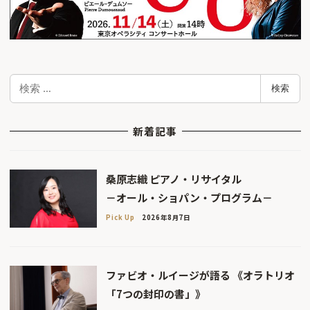
検
検索
索
新着記事
桑原志織 ピアノ・リサイタル
－オール・ショパン・プログラム－
Pick Up
2026年8月7日
ファビオ・ルイージが語る 《オラトリオ
「7つの封印の書」》