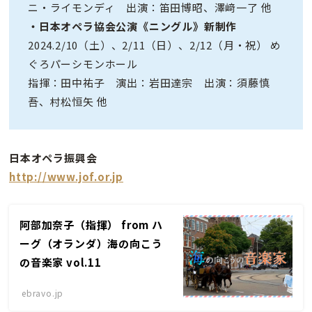
ニ・ライモンディ 出演：笛田博昭、澤﨑一了 他
・日本オペラ協会公演《ニングル》新制作
2024.2/10（土）、2/11（日）、2/12（月・祝） め
ぐろパーシモンホール
指揮：田中祐子 演出：岩田達宗 出演：須藤慎
吾、村松恒矢 他
日本オペラ振興会
http://www.jof.or.jp
阿部加奈子（指揮） from ハ
ーグ（オランダ）海の向こう
の音楽家 vol.11
ebravo.jp