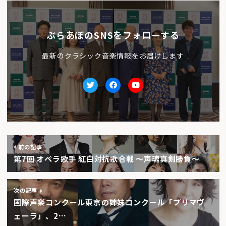
ぶらあぼのSNSをフォローする
最新のクラシック音楽情報をお届けします
Twitter
facebook
Youtube
前の記事
第7回 オペラ歌手 紅白対抗歌合戦 〜声魂真剣勝負〜
次の記事
国際声楽コンクール東京の姉妹コンクール「プリマヴ
ェーラ」、2…