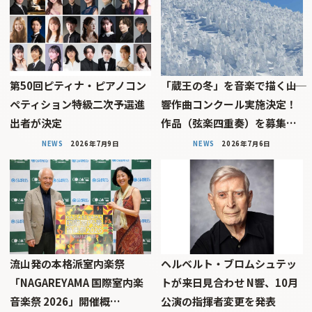
第50回ピティナ・ピアノコン
「蔵王の冬」を音楽で描く――山
ペティション特級二次予選進
響作曲コンクール実施決定！
出者が決定
作品（弦楽四重奏）を募集…
NEWS
2026年7月9日
NEWS
2026年7月6日
流山発の本格派室内楽祭
ヘルベルト・ブロムシュテッ
「NAGAREYAMA 国際室内楽
トが来日見合わせ N響、10月
音楽祭 2026」開催概…
公演の指揮者変更を発表