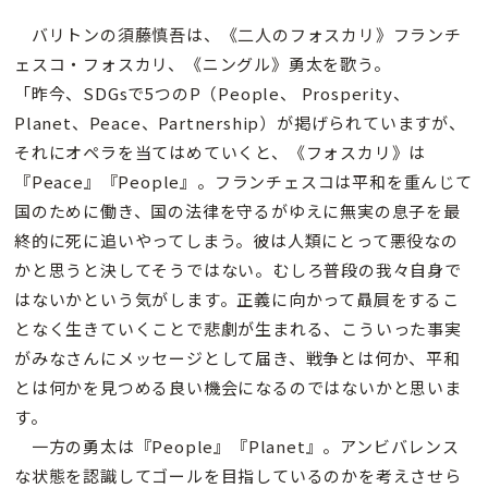
バリトンの須藤慎吾は、《二人のフォスカリ》フランチ
ェスコ・フォスカリ、《ニングル》勇太を歌う。
「昨今、SDGsで5つのP（People、 Prosperity、
Planet、Peace、Partnership）が掲げられていますが、
それにオペラを当てはめていくと、《フォスカリ》は
『Peace』『People』。フランチェスコは平和を重んじて
国のために働き、国の法律を守るがゆえに無実の息子を最
終的に死に追いやってしまう。彼は人類にとって悪役なの
かと思うと決してそうではない。むしろ普段の我々自身で
はないかという気がします。正義に向かって贔屓をするこ
となく生きていくことで悲劇が生まれる、こういった事実
がみなさんにメッセージとして届き、戦争とは何か、平和
とは何かを見つめる良い機会になるのではないかと思いま
す。
一方の勇太は『People』『Planet』。アンビバレンス
な状態を認識してゴールを目指しているのかを考えさせら