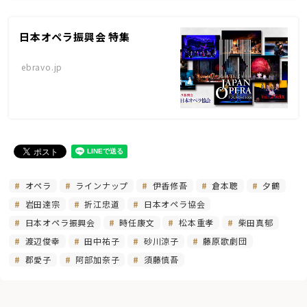
日本オペラ振興会 特集
ebravo.jp
オペラ
ラインナップ
伊香修吾
倉本聰
夕鶴
岩田達宗
折江忠道
日本オペラ協会
日本オペラ振興会
時任康文
松本重孝
柴田真郁
渡辺俊幸
田中祐子
砂川涼子
藤原歌劇団
郡愛子
阿部加奈子
須藤慎吾