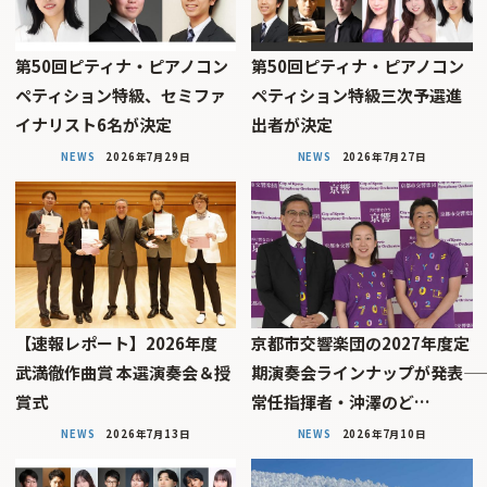
第50回ピティナ・ピアノコン
第50回ピティナ・ピアノコン
ペティション特級、セミファ
ペティション特級三次予選進
イナリスト6名が決定
出者が決定
NEWS
2026年7月29日
NEWS
2026年7月27日
【速報レポート】2026年度
京都市交響楽団の2027年度定
武満徹作曲賞 本選演奏会＆授
期演奏会ラインナップが発表――
賞式
常任指揮者・沖澤のど…
NEWS
2026年7月13日
NEWS
2026年7月10日