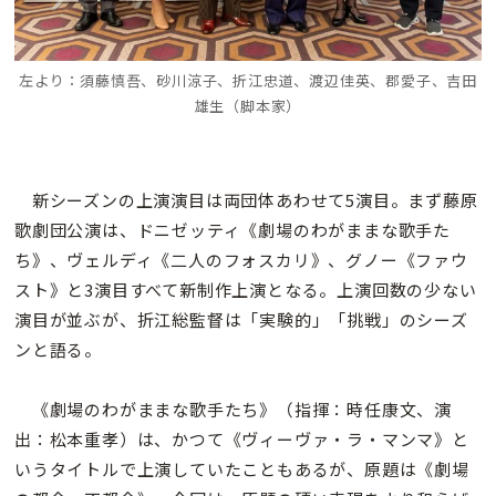
左より：須藤慎吾、砂川涼子、折江忠道、渡辺佳英、郡愛子、吉田
雄生（脚本家）
新シーズンの上演演目は両団体あわせて5演目。まず藤原
歌劇団公演は、ドニゼッティ《劇場のわがままな歌手た
ち》、ヴェルディ《二人のフォスカリ》、グノー《ファウ
スト》と3演目すべて新制作上演となる。上演回数の少ない
演目が並ぶが、折江総監督は「実験的」「挑戦」のシーズ
ンと語る。
《劇場のわがままな歌手たち》（指揮：時任康文、演
出：松本重孝）は、かつて《ヴィーヴァ・ラ・マンマ》と
いうタイトルで上演していたこともあるが、原題は《劇場