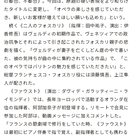
の都合、不都合》。今回は、原題の硬い表現をより和らげ
たタイトルに変更し、「オペラの楽しさを感じていただ
き、新しいお客様が増えてほしい願いも込めた」という。
続く《二人のフォスカリ》（指揮：田中祐子、演出：伊
香修吾）はヴェルディの初期作品で、ヴェネツィアでの政
治抗争とそれによって引き起こされたフォスカリ親子の悲
劇を描く。「ヴェルディが妻子を亡くしどん底の中で書い
た、彼の気持ちが曲の中に集約されている作品」で、「こ
のオペラではバリトンの魅力を感じていただきたい」と、
総督フランチェスコ・フォスカリ役には須藤慎吾、上江隼
人が配された。
《ファウスト》（演出：ダヴィデ・ガラッティーニ・ラ
イモンディ）では、長年ヨーロッパで活動するオランダ在
住の指揮者、阿部加奈子が初登場する。リモートで会見に
参加した阿部は、動画メッセージに加えコメントした。
「フランスの歌劇場で修行をしていた時、《ファウスト》
は最初にピアノ伴奏で指で覚え、副指揮者としても携わる