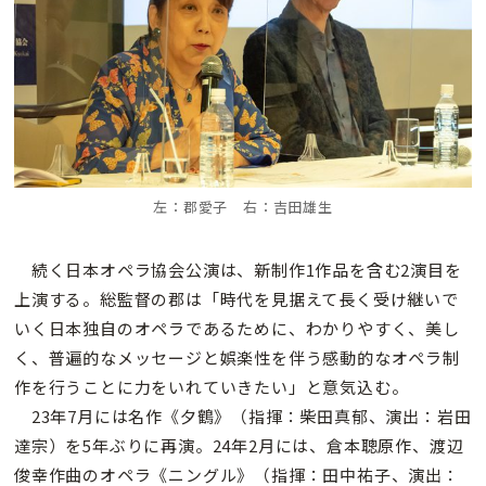
左：郡愛子 右：吉田雄生
続く日本オペラ協会公演は、新制作1作品を含む2演目を
上演する。総監督の郡は「時代を見据えて長く受け継いで
いく日本独自のオペラであるために、わかりやすく、美し
く、普遍的なメッセージと娯楽性を伴う感動的なオペラ制
作を行うことに力をいれていきたい」と意気込む。
23年7月には名作《夕鶴》（指揮：柴田真郁、演出：岩田
達宗）を5年ぶりに再演。24年2月には、倉本聰原作、渡辺
俊幸作曲のオペラ《ニングル》（指揮：田中祐子、演出：