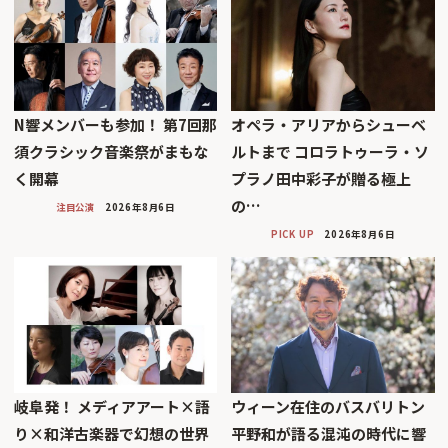
N響メンバーも参加！ 第7回那
オペラ・アリアからシューベ
須クラシック音楽祭がまもな
ルトまで コロラトゥーラ・ソ
く開幕
プラノ田中彩子が贈る極上
の…
注目公演
2026年8月6日
PICK UP
2026年8月6日
岐阜発！ メディアアート×語
ウィーン在住のバスバリトン
り×和洋古楽器で幻想の世界
平野和が語る混沌の時代に響