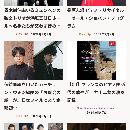
青木尚佳率いるミュンヘンの
桑原志織 ピアノ・リサイタル
弦楽トリオが浜離宮朝日ホー
－オール・ショパン・プログ
ルへ――名手たちが交わす音の…
ラム－
PICK UP
2026年8月8日
Pick Up
2026年8月7日
伝統楽器を用いたカーチュ
【CD】フランスのピアノ曲 近
ン・ウォン編曲の「展覧会の
代の華やぎⅠ 井上二葉の演奏
絵」が、日本フィルにより本
記録
邦初…
New Release Selection
2026年8月7日
PICK UP
2026年8月7日