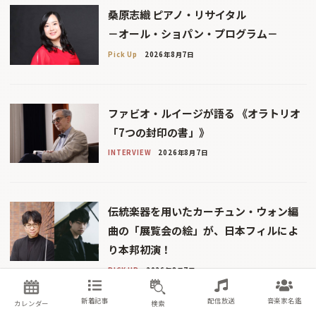
桑原志織 ピアノ・リサイタル
－オール・ショパン・プログラム－
Pick Up
2026年8月7日
ファビオ・ルイージが語る 《オラトリオ
「7つの封印の書」》
INTERVIEW
2026年8月7日
伝統楽器を用いたカーチュン・ウォン編
曲の「展覧会の絵」が、日本フィルによ
り本邦初演！
PICK UP
2026年8月7日
新着記事
配信放送
音楽家名鑑
カレンダー
検索