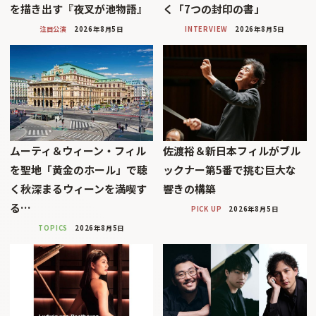
を描き出す『夜叉が池物語』
く「7つの封印の書」
注目公演
2026年8月5日
INTERVIEW
2026年8月5日
ムーティ＆ウィーン・フィル
佐渡裕＆新日本フィルがブル
を聖地「黄金のホール」で聴
ックナー第5番で挑む巨大な
く秋深まるウィーンを満喫す
響きの構築
る…
PICK UP
2026年8月5日
TOPICS
2026年8月5日