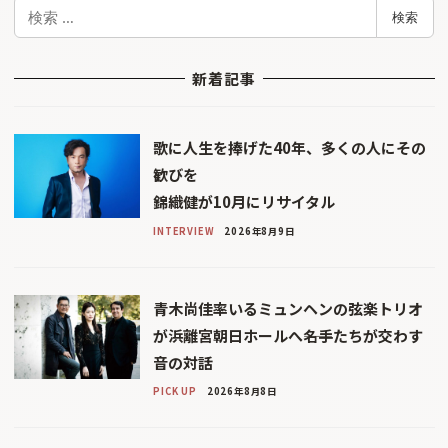
検
検索
索
新着記事
歌に人生を捧げた40年、多くの人にその
歓びを
錦織健が10月にリサイタル
INTERVIEW
2026年8月9日
青木尚佳率いるミュンヘンの弦楽トリオ
が浜離宮朝日ホールへ――名手たちが交わす
音の対話
PICK UP
2026年8月8日