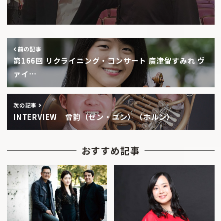
前の記事
第166回 リクライニング・コンサート 廣津留すみれ ヴ
ァイ…
次の記事
INTERVIEW 曾韵（ゼン・ユン）（ホルン）
おすすめ記事