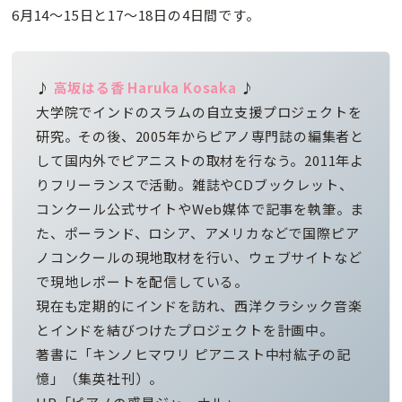
6月14〜15日と17〜18日の4日間です。
♪
高坂はる香
Haruka Kosaka
♪
大学院でインドのスラムの自立支援プロジェクトを
研究。その後、2005年からピアノ専門誌の編集者と
して国内外でピアニストの取材を行なう。2011年よ
りフリーランスで活動。雑誌やCDブックレット、
コンクール公式サイトやWeb媒体で記事を執筆。ま
た、ポーランド、ロシア、アメリカなどで国際ピア
ノコンクールの現地取材を行い、ウェブサイトなど
で現地レポートを配信している。
現在も定期的にインドを訪れ、西洋クラシック音楽
とインドを結びつけたプロジェクトを計画中。
著書に「キンノヒマワリ ピアニスト中村紘子の記
憶」（集英社刊）。