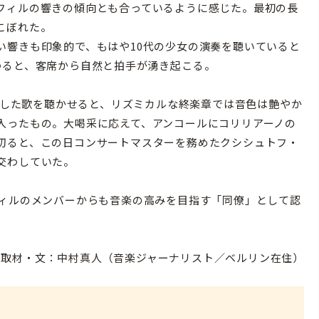
フィルの響きの傾向とも合っているように感じた。最初の長
こぼれた。
響きも印象的で、もはや10代の少女の演奏を聴いていると
わると、客席から自然と拍手が湧き起こる。
とした歌を聴かせると、リズミカルな終楽章では音色は艶やか
入ったもの。大喝采に応えて、アンコールにコリリアーノの
切ると、この日コンサートマスターを務めたクシシュトフ・
交わしていた。
ィルのメンバーからも音楽の高みを目指す「同僚」として認
取材・文：中村真人（音楽ジャーナリスト／ベルリン在住）