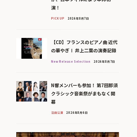
演！
PICK UP
2026年8月7日
【CD】フランスのピアノ曲 近代
の華やぎⅠ 井上二葉の演奏記録
New Release Selection
2026年8月7日
N響メンバーも参加！ 第7回那須
クラシック音楽祭がまもなく開
幕
注目公演
2026年8月6日