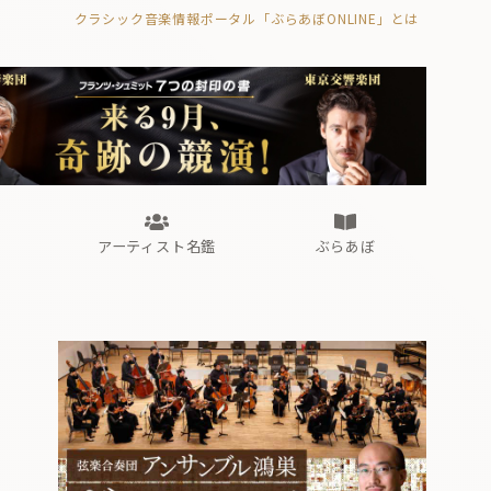
クラシック音楽情報ポータル「ぶらあぼONLINE」とは
の封印の書》
海外公演
FROM編集部
眺望
ぶらあぼブラス！
フォルテピアノ・オデッセイ
アーティスト名鑑
ぶらあぼ
の封印の書》
海外公演
FROM編集部
眺望
ぶらあぼブラス！
フォルテピアノ・オデッセイ