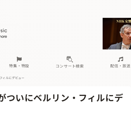
ール
（毎月更新）
東
電子版（無料・月刊）
トピックス
関西
フェスタサマーミューザKAWASAKI 2026
北海道・東北
注目公演
配布場所
インタビュー
中部
定期購読
中国・四国
CD新譜
N響＆東響 《7つ
九州・沖縄
書籍近刊
ロが推す！間違いないオーケストラコンサート
過去の特集
の先と
ブ配信スケジュール
さ
オーケストラの楽屋から
た
な
有料ライブ配信スケジュール
は
ま
や
海の向こうの音楽家
ら
わ
Aからの
載
特集・特設
配信・放送
コンサート検索
・フィルにデビュー
ール
（毎月更新）
東
電子版（無料・月刊）
トピックス
関西
フェスタサマーミューザKAWASAKI 2026
北海道・東北
注目公演
配布場所
インタビュー
中部
定期購読
中国・四国
CD新譜
N響＆東響 《7つ
九州・沖縄
書籍近刊
Iがついにベルリン・フィルにデ
ロが推す！間違いないオーケストラコンサート
過去の特集
の先と
ブ配信スケジュール
さ
オーケストラの楽屋から
た
な
有料ライブ配信スケジュール
は
ま
や
海の向こうの音楽家
ら
わ
Aからの
載