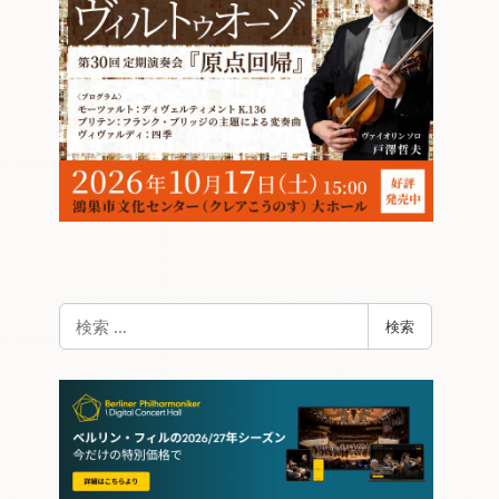
検
検索
索