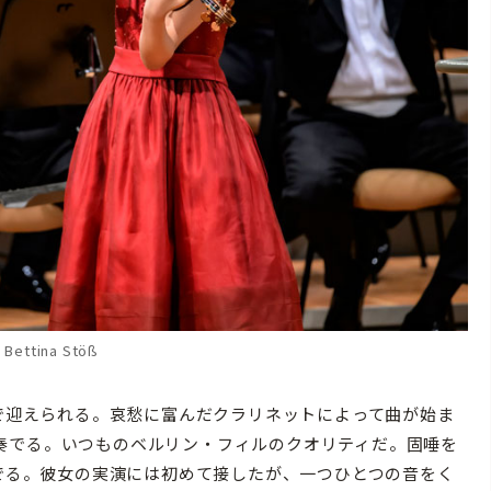
Bettina Stöß
で迎えられる。哀愁に富んだクラリネットによって曲が始ま
奏でる。いつものベルリン・フィルのクオリティだ。固唾を
奏でる。彼女の実演には初めて接したが、一つひとつの音をく