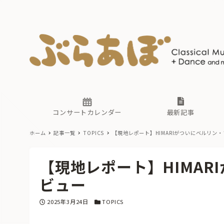
ニュース
ヤマハホ
番組一覧
東京・関
ぶらあぼ
現場のプ
古楽とそ
無料ライ
あ
か
過去の連
コンサートカレンダー
最新記事
ホーム
記事一覧
TOPICS
【現地レポート】HIMARIがついにベルリン
ニュース
ヤマハホ
番組一覧
東京・関
ぶらあぼ
【現地レポート】HIMAR
現場のプ
古楽とそ
無料ライ
あ
か
ビュー
過去の連
投稿日
カテゴリー
2025年3月24日
TOPICS