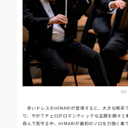
（c）
赤いドレスのHIMARIが登場すると、大きな喝采
り、やがてチェロがロマンティックな主題を朗々と
吞んで見守る中、HIMARIが最初のソロを力強く