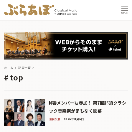
MENU
ホーム
記事一覧
top
N響メンバーも参加！ 第7回那須クラシ
ック音楽祭がまもなく開幕
注目公演
2026年8月6日