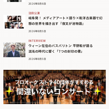
2026年8月6日
注目公演
岐阜発！ メディアアート×語り×和洋古楽器で幻
想の世界を描き出す『夜叉が池物語』
2026年8月5日
INTERVIEW
ウィーン在住のバスバリトン 平野和が語る
混沌の時代に響く「7つの封印の書」
2026年8月5日