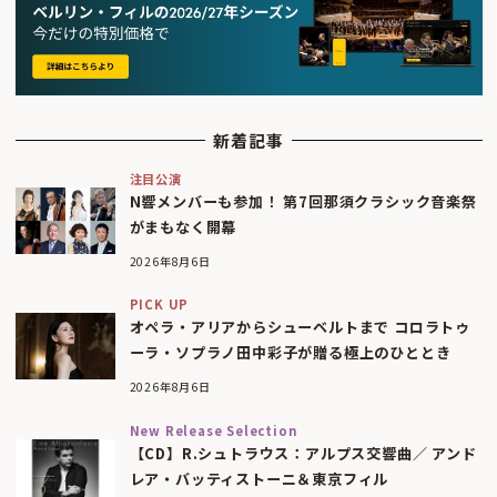
新着記事
注目公演
N響メンバーも参加！ 第7回那須クラシック音楽祭
がまもなく開幕
2026年8月6日
PICK UP
オペラ・アリアからシューベルトまで コロラトゥ
ーラ・ソプラノ田中彩子が贈る極上のひととき
2026年8月6日
New Release Selection
【CD】R.シュトラウス：アルプス交響曲／ アンド
レア・バッティストーニ＆東京フィル