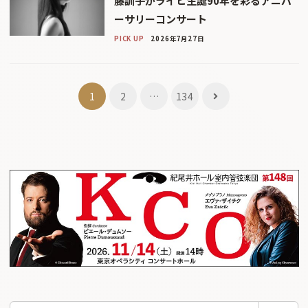
藤訓子がライヒ生誕90年を彩るアニバ
ーサリーコンサート
PICK UP
2026年7月27日
投
1
2
…
134
稿
ナ
ビ
ゲ
ー
シ
ョ
ン