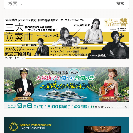
検
検索
索