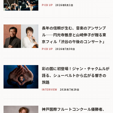
PICK UP
2026年8月1日
長年の信頼が生む、音楽のアンサンブ
ル──円光寺雅彦と山崎伸子が贈る東
京フィル「渋谷の午後のコンサート」
PICK UP
2026年7月30日
彩の国に初登場！ジャン・チャクムルが
語る、シューベルトから広がる響きの
旅路
INTERVIEW
2026年7月29日
神戸国際フルートコンクール優勝者、