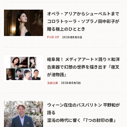
オペラ・アリアからシューベルトまで
コロラトゥーラ・ソプラノ田中彩子が
贈る極上のひととき
PICK UP
2026年8月6日
岐阜発！ メディアアート×語り×和洋
古楽器で幻想の世界を描き出す『夜叉
が池物語』
注目公演
2026年8月5日
ウィーン在住のバスバリトン 平野和が
語る
混沌の時代に響く「7つの封印の書」