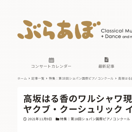
ニュース
ヤマハホ
番組一覧
東京・関
ぶらあぼ
現場のプ
古楽とそ
無料ライ
あ
か
過去の連
コンサートカレンダー
最新記事
ホーム
記事一覧
特集：第18回ショパン国際ピアノコンクール
高坂はる
ニュース
ヤマハホ
番組一覧
東京・関
ぶらあぼ
高坂はる香のワルシャワ現
現場のプ
古楽とそ
無料ライ
あ
か
ヤクブ・クーシュリック 
過去の連
投稿日
カテゴリー
2021年11月9日
特集：第18回ショパン国際ピアノコンクール