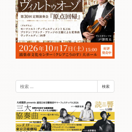
検
検索
索