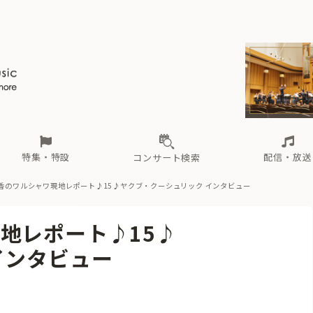
ール
（毎月更新）
東
電子版（無料・月刊）
トピックス
関西
フェスタサマーミューザKAWASAKI 2026
北海道・東北
注目公演
配布場所
インタビュー
中部
定期購読
中国・四国
CD新譜
N響＆東響 《7つ
九州・沖縄
書籍近刊
ロが推す！間違いないオーケストラコンサート
過去の特集
の先と
ブ配信スケジュール
さ
オーケストラの楽屋から
た
な
有料ライブ配信スケジュール
は
ま
や
海の向こうの音楽家
ら
わ
Aからの
載
特集・特設
配信・放送
コンサート検索
香のワルシャワ現地レポート♪15♪
ヤクブ・クーシュリック インタビュー
ール
（毎月更新）
東
電子版（無料・月刊）
トピックス
関西
フェスタサマーミューザKAWASAKI 2026
北海道・東北
注目公演
配布場所
インタビュー
中部
定期購読
中国・四国
CD新譜
N響＆東響 《7つ
九州・沖縄
書籍近刊
地レポート♪15♪
ロが推す！間違いないオーケストラコンサート
過去の特集
の先と
ブ配信スケジュール
さ
オーケストラの楽屋から
た
な
有料ライブ配信スケジュール
は
ま
や
海の向こうの音楽家
ら
わ
Aからの
インタビュー
載