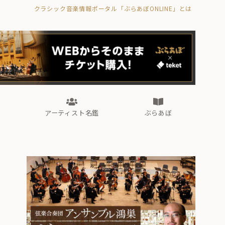
クラシック音楽情報ポータル「ぶらあぼONLINE」とは
の封印の書》
海外公演
FROM編集部
眺望
ぶらあぼブラス！
フォルテピアノ・オデッセイ
アーティスト名鑑
ぶらあぼ
の封印の書》
海外公演
FROM編集部
眺望
ぶらあぼブラス！
フォルテピアノ・オデッセイ