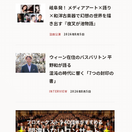
岐阜発！ メディアアート×語り
×和洋古楽器で幻想の世界を描
き出す『夜叉が池物語』
注目公演
2026年8月5日
ウィーン在住のバスバリトン 平
野和が語る
混沌の時代に響く「7つの封印の
書」
INTERVIEW
2026年8月5日