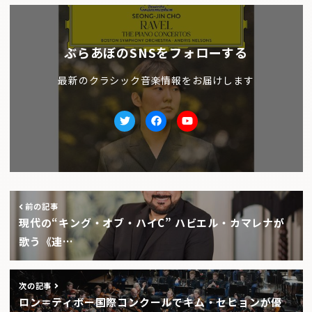
ぶらあぼのSNSをフォローする
最新のクラシック音楽情報をお届けします
Twitter
facebook
Youtube
前の記事
現代の“キング・オブ・ハイC” ハビエル・カマレナが
歌う《連…
次の記事
ロン＝ティボー国際コンクールでキム・セヒョンが優