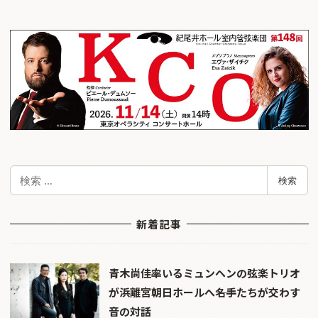
検
検索
索
新着記事
青木尚佳率いるミュンヘンの弦楽トリオ
が浜離宮朝日ホールへ――名手たちが交わす
音の対話