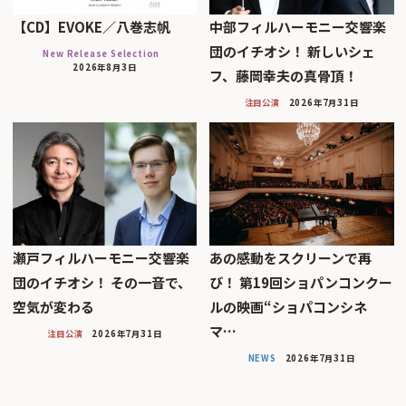
【CD】EVOKE／八巻志帆
中部フィルハーモニー交響楽
団のイチオシ！ 新しいシェ
New Release Selection
2026年8月3日
フ、藤岡幸夫の真骨頂！
注目公演
2026年7月31日
瀬戸フィルハーモニー交響楽
あの感動をスクリーンで再
団のイチオシ！ その一音で、
び！ 第19回ショパンコンクー
空気が変わる
ルの映画“ショパコンシネ
マ…
注目公演
2026年7月31日
NEWS
2026年7月31日