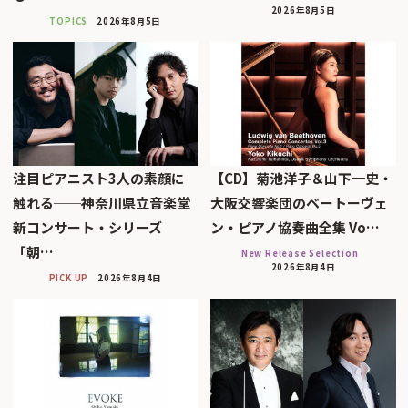
2026年8月5日
TOPICS
2026年8月5日
注目ピアニスト3人の素顔に
【CD】菊池洋子＆山下一史・
触れる──神奈川県立音楽堂
大阪交響楽団のベートーヴェ
新コンサート・シリーズ
ン・ピアノ協奏曲全集 Vo…
「朝…
New Release Selection
2026年8月4日
PICK UP
2026年8月4日