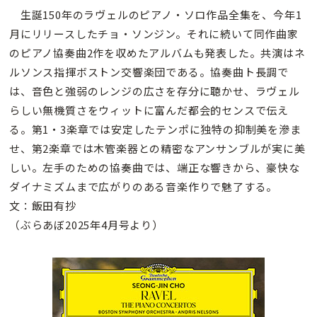
生誕150年のラヴェルのピアノ・ソロ作品全集を、今年1
月にリリースしたチョ・ソンジン。それに続いて同作曲家
のピアノ協奏曲2作を収めたアルバムも発表した。共演はネ
ルソンス指揮ボストン交響楽団である。協奏曲ト長調で
は、音色と強弱のレンジの広さを存分に聴かせ、ラヴェル
らしい無機質さをウィットに富んだ都会的センスで伝え
る。第1・3楽章では安定したテンポに独特の抑制美を滲ま
せ、第2楽章では木管楽器との精密なアンサンブルが実に美
しい。左手のための協奏曲では、端正な響きから、豪快な
ダイナミズムまで広がりのある音楽作りで魅了する。
文：飯田有抄
（ぶらあぼ2025年4月号より）