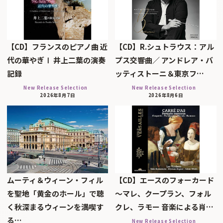
【CD】フランスのピアノ曲 近
【CD】R.シュトラウス：アル
代の華やぎⅠ 井上二葉の演奏
プス交響曲／ アンドレア・バ
記録
ッティストーニ＆東京フ…
New Release Selection
New Release Selection
2026年8月7日
2026年8月6日
ムーティ＆ウィーン・フィル
【CD】エースのフォーカード
を聖地「黄金のホール」で聴
～マレ、クープラン、フォル
く秋深まるウィーンを満喫す
クレ、ラモー 音楽による肖…
る…
New Release Selection