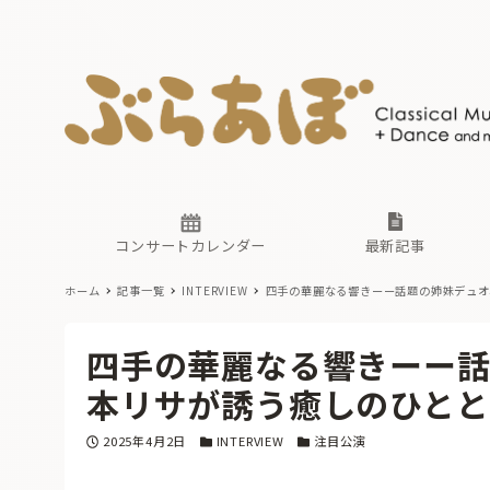
ニュース
ヤマハホ
番組一覧
東京・関
ぶらあぼ
現場のプ
古楽とそ
無料ライ
あ
か
過去の連
コンサートカレンダー
最新記事
ホーム
記事一覧
INTERVIEW
四手の華麗なる響きーー話題の姉妹デュオ
ニュース
ヤマハホ
番組一覧
東京・関
ぶらあぼ
四手の華麗なる響きーー話
現場のプ
古楽とそ
無料ライ
あ
か
本リサが誘う癒しのひとと
過去の連
投稿日
カテゴリー
カテゴリー
2025年4月2日
INTERVIEW
注目公演