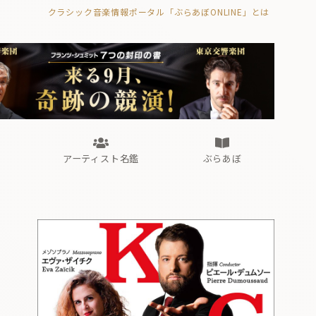
クラシック音楽情報ポータル「ぶらあぼONLINE」とは
の封印の書》
海外公演
FROM編集部
眺望
ぶらあぼブラス！
フォルテピアノ・オデッセイ
アーティスト名鑑
ぶらあぼ
の封印の書》
海外公演
FROM編集部
眺望
ぶらあぼブラス！
フォルテピアノ・オデッセイ