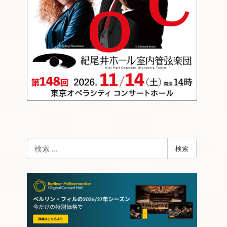
検
検索
索