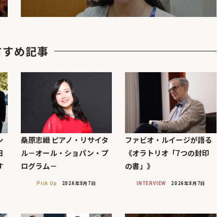
すすめ記事
ン
桑原志織 ピアノ・リサイタ
ファビオ・ルイージが語る
日
ル－オール・ショパン・プ
《オラトリオ「7つの封印
す
ログラム－
の書」》
Pick Up
2026年8月7日
INTERVIEW
2026年8月7日