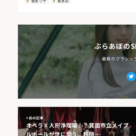
坂本リサ
坂本彩
ぶらあぼのS
最新のクラシッ
Tw
前の記事
オペラ×人形浄瑠璃！？箕面市立メイプ
ルホールが世に問う、超個…