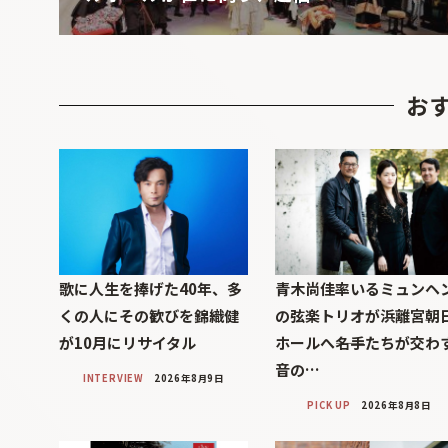
お
歌に人生を捧げた40年、多
青木尚佳率いるミュンヘ
くの人にその歓びを錦織健
の弦楽トリオが浜離宮朝
が10月にリサイタル
ホールへ――名手たちが交わ
音の…
INTERVIEW
2026年8月9日
PICK UP
2026年8月8日