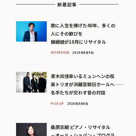
新着記事
歌に人生を捧げた40年、多くの
人にその歓びを
錦織健が10月にリサイタル
INTERVIEW
2026年8月9日
青木尚佳率いるミュンヘンの弦
楽トリオが浜離宮朝日ホールへ――
名手たちが交わす音の対話
PICK UP
2026年8月8日
桑原志織 ピアノ・リサイタル
－オール・ショパン・プログラ