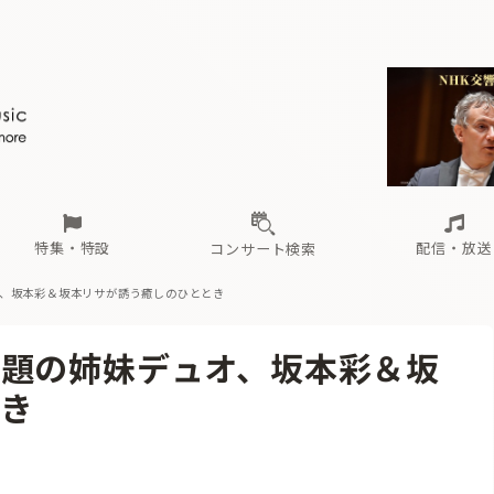
ール
（毎月更新）
東
電子版（無料・月刊）
トピックス
関西
フェスタサマーミューザKAWASAKI 2026
北海道・東北
注目公演
配布場所
インタビュー
中部
定期購読
中国・四国
CD新譜
N響＆東響 《7つ
九州・沖縄
書籍近刊
ロが推す！間違いないオーケストラコンサート
過去の特集
の先と
ブ配信スケジュール
さ
オーケストラの楽屋から
た
な
有料ライブ配信スケジュール
は
ま
や
海の向こうの音楽家
ら
わ
Aからの
載
特集・特設
配信・放送
コンサート検索
、坂本彩＆坂本リサが誘う癒しのひととき
ール
（毎月更新）
東
電子版（無料・月刊）
トピックス
関西
フェスタサマーミューザKAWASAKI 2026
北海道・東北
注目公演
配布場所
インタビュー
中部
定期購読
中国・四国
CD新譜
N響＆東響 《7つ
九州・沖縄
書籍近刊
題の姉妹デュオ、坂本彩＆坂
ロが推す！間違いないオーケストラコンサート
過去の特集
の先と
ブ配信スケジュール
さ
オーケストラの楽屋から
た
な
有料ライブ配信スケジュール
は
ま
や
海の向こうの音楽家
ら
わ
Aからの
き
載