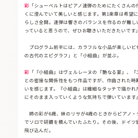
彩
「シューベルトはピアノ連弾のためにたくさんの作
くに澄んでいて美しいと感じます。第1楽章は希望
らしさ全開。連弾は響きのバランスを作るのが難し
っていると思うので、ぜひお聴きいただきたいです
プログラム前半には、カラフルな小品が楽しいビゼ
の古代のエピグラフ」と「小組曲」が並ぶ。
彩
「『小組曲』はヴェルレーヌの『艶なる宴』、『
との密接な関係性をもつ作品ですが、作曲された時
いを感じます。『小組曲』は繊細なタッチで描かれ
にそのまま入っていくような気持ちで弾いています
姉の彩が6歳、妹のリサが4歳のときからピアノ・
でソロで研鑽を積んでいたふたり。その後、ドイツ
飛び込んだ。