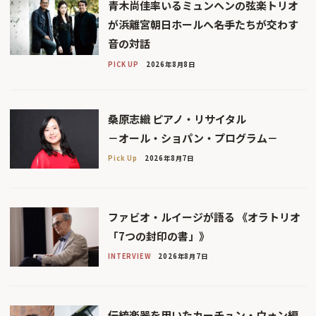
青木尚佳率いるミュンヘンの弦楽トリオ
が浜離宮朝日ホールへ――名手たちが交わす
音の対話
PICK UP
2026年8月8日
桑原志織 ピアノ・リサイタル
－オール・ショパン・プログラム－
Pick Up
2026年8月7日
ファビオ・ルイージが語る 《オラトリオ
「7つの封印の書」》
INTERVIEW
2026年8月7日
伝統楽器を用いたカーチュン・ウォン編