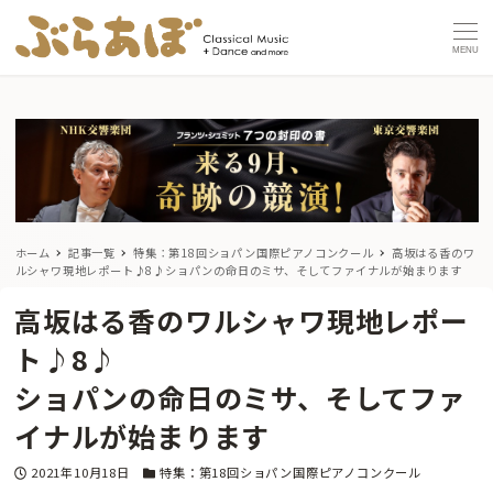
MENU
ホーム
記事一覧
特集：第18回ショパン国際ピアノコンクール
高坂はる香のワ
ルシャワ現地レポート♪8♪
ショパンの命日のミサ、そしてファイナルが始まります
高坂はる香のワルシャワ現地レポー
ト♪8♪
ショパンの命日のミサ、そしてファ
イナルが始まります
投稿日
カテゴリー
2021年10月18日
特集：第18回ショパン国際ピアノコンクール