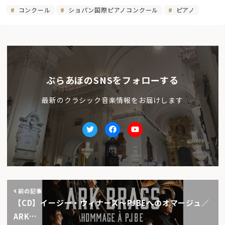
コンクール
ショパン国際ピアノコンクール
ピアノ
ぶらあぼのSNSをフォローする
最新のクラシック音楽情報をお届けします
Twitter
facebook
Youtube
前の記事
【CD】イージー・ウィナーズ～PJBEへのオマージュ／
ARK…