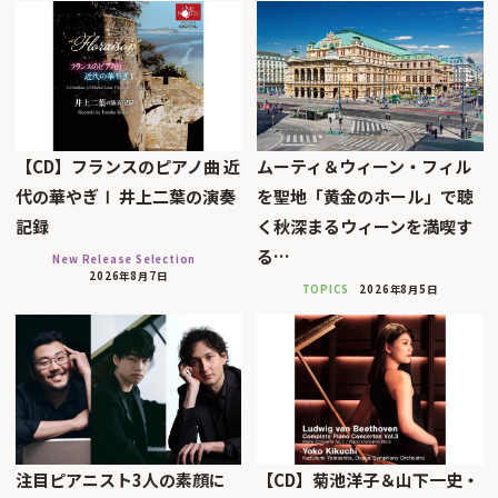
【CD】フランスのピアノ曲 近
ムーティ＆ウィーン・フィル
代の華やぎⅠ 井上二葉の演奏
を聖地「黄金のホール」で聴
記録
く秋深まるウィーンを満喫す
る…
New Release Selection
2026年8月7日
TOPICS
2026年8月5日
注目ピアニスト3人の素顔に
【CD】菊池洋子＆山下一史・