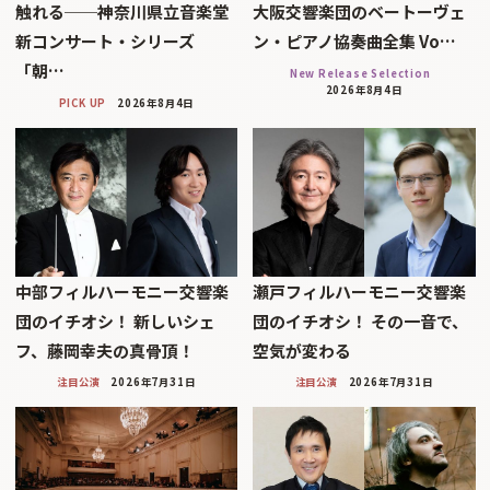
触れる──神奈川県立音楽堂
大阪交響楽団のベートーヴェ
新コンサート・シリーズ
ン・ピアノ協奏曲全集 Vo…
「朝…
New Release Selection
2026年8月4日
PICK UP
2026年8月4日
中部フィルハーモニー交響楽
瀬戸フィルハーモニー交響楽
団のイチオシ！ 新しいシェ
団のイチオシ！ その一音で、
フ、藤岡幸夫の真骨頂！
空気が変わる
注目公演
2026年7月31日
注目公演
2026年7月31日