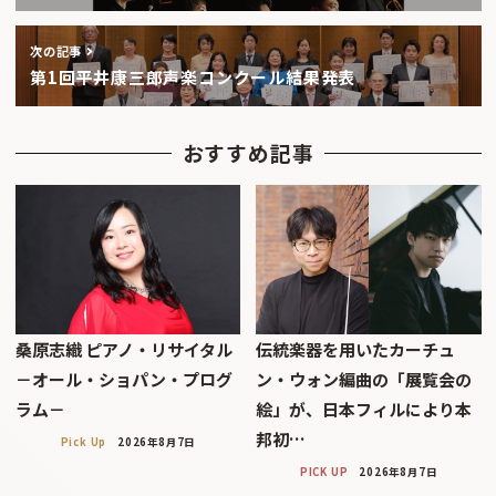
次の記事
第1回平井康三郎声楽コンクール結果発表
おすすめ記事
桑原志織 ピアノ・リサイタル
伝統楽器を用いたカーチュ
－オール・ショパン・プログ
ン・ウォン編曲の「展覧会の
ラム－
絵」が、日本フィルにより本
邦初…
Pick Up
2026年8月7日
PICK UP
2026年8月7日