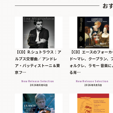
お
【CD】R.シュトラウス：ア
【CD】エースのフォーカ
ルプス交響曲／ アンドレ
ド～マレ、クープラン、
ア・バッティストーニ＆東
ォルクレ、ラモー 音楽に
京フ…
る肖…
New Release Selection
New Release Selection
2026年8月6日
2026年8月5日