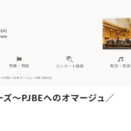
ール
（毎月更新）
東
電子版（無料・月刊）
トピックス
関西
フェスタサマーミューザKAWASAKI 2026
北海道・東北
注目公演
配布場所
インタビュー
中部
定期購読
中国・四国
CD新譜
N響＆東響 《7つ
九州・沖縄
書籍近刊
ロが推す！間違いないオーケストラコンサート
過去の特集
の先と
ブ配信スケジュール
さ
オーケストラの楽屋から
た
な
有料ライブ配信スケジュール
は
ま
や
海の向こうの音楽家
ら
わ
Aからの
載
特集・特設
配信・放送
コンサート検索
JBEへのオマージュ／ARK BRASS
ール
（毎月更新）
東
電子版（無料・月刊）
トピックス
関西
フェスタサマーミューザKAWASAKI 2026
北海道・東北
注目公演
配布場所
インタビュー
中部
定期購読
中国・四国
CD新譜
N響＆東響 《7つ
九州・沖縄
書籍近刊
ズ～PJBEへのオマージュ／
ロが推す！間違いないオーケストラコンサート
過去の特集
の先と
ブ配信スケジュール
さ
オーケストラの楽屋から
た
な
有料ライブ配信スケジュール
は
ま
や
海の向こうの音楽家
ら
わ
Aからの
載