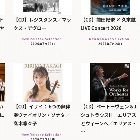
ト
【CD】レジスタンス／マッ
【CD】前田妃奈 × 久末航
・ヤ
クス・デヴロー
LIVE Concert 2026
New Release Selection
New Release Selection
2026年7月29日
2026年7月28日
い
【CD】イザイ： 6つの無伴
【CD】ベートーヴェン＆J.
年に
奏ヴァイオリン・ソナタ ／
シュトラウスII －エリアス
髙木凜々子
とウィーンへ／エリアス・
…
New Release Selection
2026年7月24日