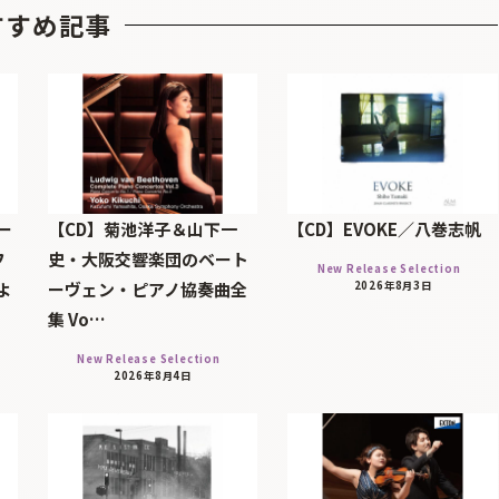
すすめ記事
ー
【CD】菊池洋子＆山下一
【CD】EVOKE／八巻志帆
フ
史・大阪交響楽団のベート
New Release Selection
よ
ーヴェン・ピアノ協奏曲全
2026年8月3日
集 Vo…
New Release Selection
2026年8月4日