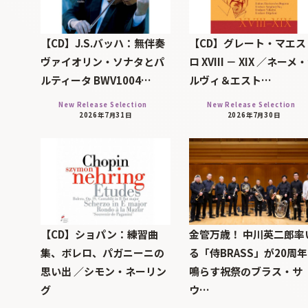
【CD】J.S.バッハ：無伴奏
【CD】グレート・マエス
ヴァイオリン・ソナタとパ
ロ XVIII － XIX ／ネーメ
ルティータ BWV1004…
ルヴィ＆エスト…
New Release Selection
New Release Selection
2026年7月31日
2026年7月30日
【CD】ショパン：練習曲
金管万歳！ 中川英二郎率
集、ボレロ、パガニーニの
る「侍BRASS」が20周
思い出 ／シモン・ネーリン
鳴らす祝祭のブラス・サ
グ
ウ…