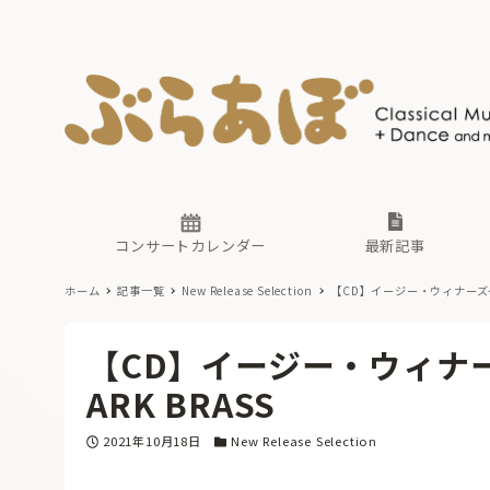
ニュース
ヤマハホ
番組一覧
東京・関
ぶらあぼ
現場のプ
古楽とそ
無料ライ
あ
か
過去の連
コンサートカレンダー
最新記事
ホーム
記事一覧
New Release Selection
【CD】イージー・ウィナーズ～P
ニュース
ヤマハホ
番組一覧
東京・関
ぶらあぼ
【CD】イージー・ウィナー
現場のプ
古楽とそ
無料ライ
あ
か
ARK BRASS
過去の連
投稿日
カテゴリー
2021年10月18日
New Release Selection