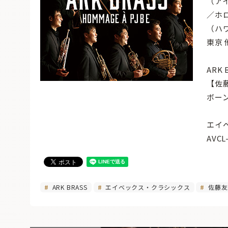
（ア
／ホ
（ハ
東京 
ARK 
【佐
ボー
エイ
AVCL
ARK BRASS
エイベックス・クラシックス
佐藤友