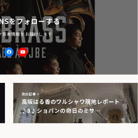
NSをフォローする
ク音楽情報をお届けします
itter
facebook
Youtube
次の記事
高坂はる香のワルシャワ現地レポート
♪8♪ショパンの命日のミサ…