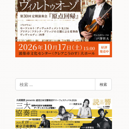
検
検索
索