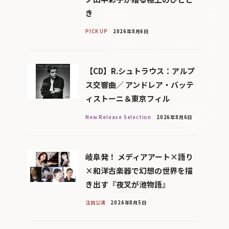
き
PICK UP
2026年8月6日
【CD】R.シュトラウス：アルプ
ス交響曲／ アンドレア・バッテ
ィストーニ＆東京フィル
New Release Selection
2026年8月6日
岐阜発！ メディアアート×語り
×和洋古楽器で幻想の世界を描
き出す『夜叉が池物語』
注目公演
2026年8月5日