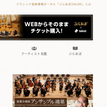
クラシック音楽情報ポータル「ぶらあぼONLINE」とは
の封印の書》
海外公演
FROM編集部
眺望
ぶらあぼブラス！
フォルテピアノ・オデッセイ
アーティスト名鑑
ぶらあぼ
の封印の書》
海外公演
FROM編集部
眺望
ぶらあぼブラス！
フォルテピアノ・オデッセイ