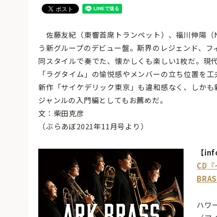
佐藤友紀（東響首席トランペット）、福川伸陽（
う新グループのデビュー盤。斯界のレジェンド、フ
同スタイルで奏でた、懐かしくも楽しい1枚だ。現
「ラグタイム」の愉悦感やメンバーの立ち位置を工
新作「サイケデリック東京」も違和感なく、しかも
ジャンルの入門編としてもお薦めだ。
文：柴田克彦
（ぶらあぼ2021年11月号より）
【inf
CD『
BRA
ハワ