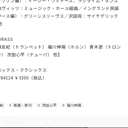
イヴソン編）：イージー・ウィナーズ、ラグタイム・ダンス
ロヴィッツ：ミュージック・ホール組曲／イングランド民謡
ワース編）：グリーンスリーヴス／沢田完：サイケデリック
他
BRASS
藤友紀（トランペット） 福川伸陽（ホルン） 青木昴（トロン
ン） 次田心平（テューバ） 他】
ベックス・クラシックス
-84124 ￥3300（税込）
紀
新譜・新刊
次田心平
福川伸陽