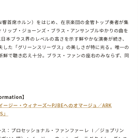
N響首席ホルン）をはじめ、在京楽団の金管トップ奏者が集
ィリップ・ジョーンズ・ブラス・アンサンブルゆかりの曲を
代日本ブラス界のレベルの高さを示す鮮やかな演奏が続き、
夫した「グリーンスリーヴス」の美しさが特に光る。唯一の
新鮮で聴き応え十分。ブラス・ファンの座右のみならず、同
ormation】
イージー・ウィナーズ～PJBEへのオマージュ／ARK
SS』
ース：プロセッショナル・ファンファーレ Ⅰ／ジョプリン