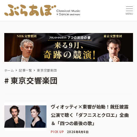
MENU
ホーム
記事一覧
東京交響楽団
東京交響楽団
ヴィオッティ×東響が始動！就任披露
公演で聴く「ダフニスとクロエ」全曲
＆「四つの最後の歌」
PICK UP
2026年4月6日