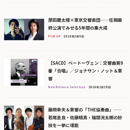
原田慶太楼×東京交響楽団——任期最
終公演でみせる5年間の集大成
PICK UP
2026年2月9日
【SACD】ベートーヴェン：交響曲第9
番「合唱」／ジョナサン・ノット＆東
響
New Release Selection
2026年1月29日
藤岡幸夫＆東響の「THE協奏曲」——
若尾圭良・佐藤晴真・福間洸太朗の妙
技を一挙に堪能