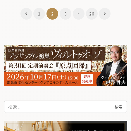
投
1
2
3
…
26
稿
ナ
ビ
ゲ
ー
シ
ョ
ン
検
検索
索