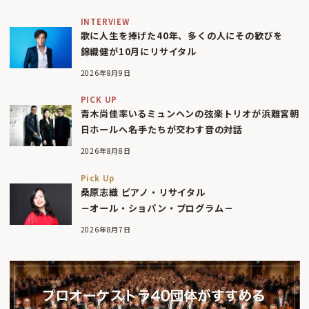
INTERVIEW
歌に人生を捧げた40年、多くの人にその歓びを
錦織健が10月にリサイタル
2026年8月9日
PICK UP
青木尚佳率いるミュンヘンの弦楽トリオが浜離宮朝
日ホールへ――名手たちが交わす音の対話
2026年8月8日
Pick Up
桑原志織 ピアノ・リサイタル
－オール・ショパン・プログラム－
2026年8月7日