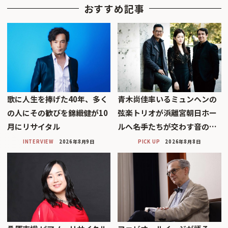
おすすめ記事
歌に人生を捧げた40年、多く
青木尚佳率いるミュンヘンの
の人にその歓びを錦織健が10
弦楽トリオが浜離宮朝日ホー
月にリサイタル
ルへ――名手たちが交わす音の…
INTERVIEW
2026年8月9日
PICK UP
2026年8月8日