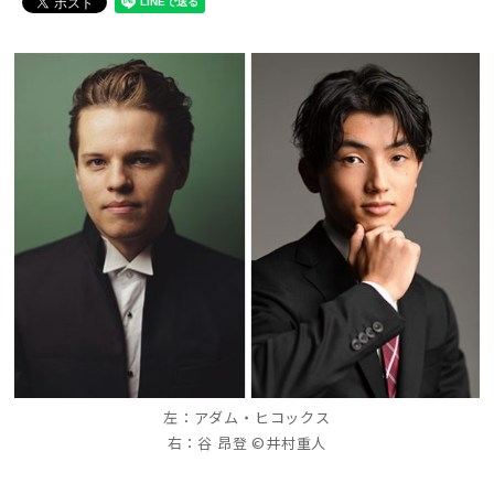
左：アダム・ヒコックス
右：谷 昂登 ©井村重人