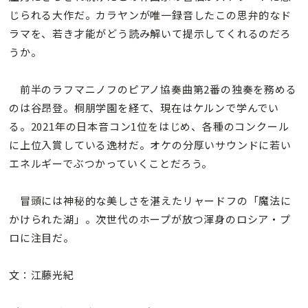
じられる大作だ。カラヤンが唯一録音したこの思弁的なド
ラマを、若き才能がどう読み解いて提示してくれるのだろ
うか。
前半のラフマニノフのピアノ協奏曲第2番の独奏を務める
のは谷昂登。桐朋学園を経て、現在はケルンで学んでい
る。2021年の日本音コン1位をはじめ、各種のコンクール
に上位入賞している逸材だ。オケの分厚いサウンドに若い
エネルギーでぶつかっていくことだろう。
冒頭には神秘的な美しさを湛えたリャードフの「魔法に
かけられた湖」。次世代のホープが放つ渾身のロシア・プ
ロに注目だ。
文：江藤光紀