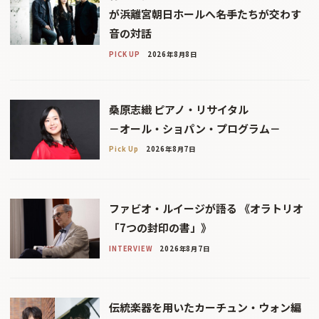
が浜離宮朝日ホールへ――名手たちが交わす
音の対話
PICK UP
2026年8月8日
桑原志織 ピアノ・リサイタル
－オール・ショパン・プログラム－
Pick Up
2026年8月7日
ファビオ・ルイージが語る 《オラトリオ
「7つの封印の書」》
INTERVIEW
2026年8月7日
伝統楽器を用いたカーチュン・ウォン編