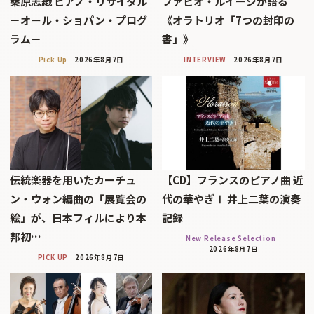
桑原志織 ピアノ・リサイタル
ファビオ・ルイージが語る
－オール・ショパン・プログ
《オラトリオ「7つの封印の
ラム－
書」》
Pick Up
2026年8月7日
INTERVIEW
2026年8月7日
伝統楽器を用いたカーチュ
【CD】フランスのピアノ曲 近
ン・ウォン編曲の「展覧会の
代の華やぎⅠ 井上二葉の演奏
絵」が、日本フィルにより本
記録
邦初…
New Release Selection
2026年8月7日
PICK UP
2026年8月7日