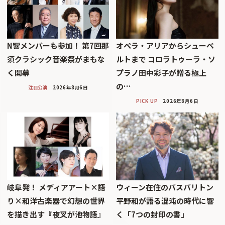
N響メンバーも参加！ 第7回那
オペラ・アリアからシューベ
須クラシック音楽祭がまもな
ルトまで コロラトゥーラ・ソ
く開幕
プラノ田中彩子が贈る極上
の…
注目公演
2026年8月6日
PICK UP
2026年8月6日
岐阜発！ メディアアート×語
ウィーン在住のバスバリトン
り×和洋古楽器で幻想の世界
平野和が語る混沌の時代に響
を描き出す『夜叉が池物語』
く「7つの封印の書」