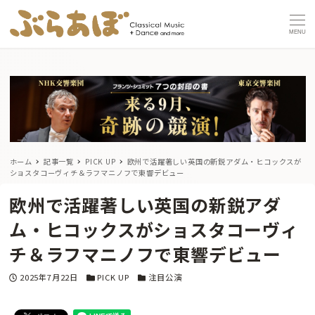
MENU
ホーム
記事一覧
PICK UP
欧州で活躍著しい英国の新鋭アダム・ヒコックスが
ショスタコーヴィチ＆ラフマニノフで東響デビュー
欧州で活躍著しい英国の新鋭アダ
ム・ヒコックスがショスタコーヴィ
チ＆ラフマニノフで東響デビュー
投稿日
カテゴリー
カテゴリー
2025年7月22日
PICK UP
注目公演