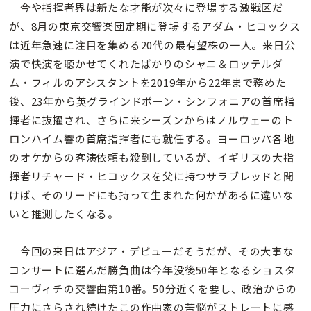
今や指揮者界は新たな才能が次々に登場する激戦区だ
が、8月の東京交響楽団定期に登場するアダム・ヒコックス
は近年急速に注目を集める20代の最有望株の一人。来日公
演で快演を聴かせてくれたばかりのシャニ＆ロッテルダ
ム・フィルのアシスタントを2019年から22年まで務めた
後、23年から英グラインドボーン・シンフォニアの首席指
揮者に抜擢され、さらに来シーズンからはノルウェーのト
ロンハイム響の首席指揮者にも就任する。ヨーロッパ各地
のオケからの客演依頼も殺到しているが、イギリスの大指
揮者リチャード・ヒコックスを父に持つサラブレッドと聞
けば、そのリードにも持って生まれた何かがあるに違いな
いと推測したくなる。
今回の来日はアジア・デビューだそうだが、その大事な
コンサートに選んだ勝負曲は今年没後50年となるショスタ
コーヴィチの交響曲第10番。50分近くを要し、政治からの
圧力にさらされ続けたこの作曲家の苦悩がストレートに感