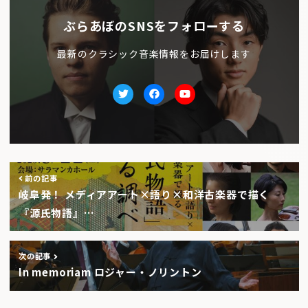
ぶらあぼのSNSをフォローする
最新のクラシック音楽情報をお届けします
Twitter
facebook
Youtube
前の記事
岐阜発！ メディアアート×語り×和洋古楽器で描く
『源氏物語』…
次の記事
In memoriam ロジャー・ノリントン