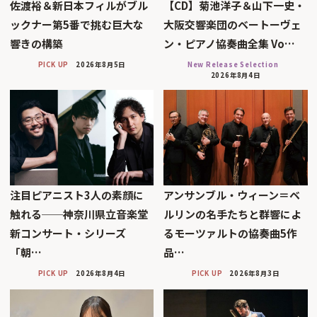
佐渡裕＆新日本フィルがブル
【CD】菊池洋子＆山下一史・
ックナー第5番で挑む巨大な
大阪交響楽団のベートーヴェ
響きの構築
ン・ピアノ協奏曲全集 Vo…
PICK UP
2026年8月5日
New Release Selection
2026年8月4日
注目ピアニスト3人の素顔に
アンサンブル・ウィーン＝ベ
触れる──神奈川県立音楽堂
ルリンの名手たちと群響によ
新コンサート・シリーズ
るモーツァルトの協奏曲5作
「朝…
品…
PICK UP
2026年8月4日
PICK UP
2026年8月3日