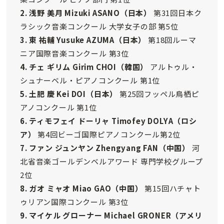
2. 浅野 美月 Mizuki ASANO
（日本）
第31回日本ク
ラシック音楽コンクール 大学女子の部 第5位
3. 東 祐輔 Yusuke AZUMA
（日本）
第18回ルーマ
ニア国際音楽コンクール 第3位
4. チェ ギリム Girim CHOI（韓国）
アルトゥル・
シュナーベル・ピアノコンクール 第1位
5. 土肥 慶 Kei DOI（日本）
第25回フッペル鳥栖ピ
アノコンクール 第1位
6. ティモフェイ ドーリャ Timofey DOLYA（ロシ
ア）
第4回ビーゴ国際ピアノコンクール第2位
7. ファン ジュンヤン Zhengyang FAN
（中国）
河
北省音楽ゴールデンベルアワード 専門学校グループ
2位
8. ガオ ミャオ Miao GAO（中国）
第15回ハチャト
ゥリアン国際コンクール 第3位
9. マイケル グローナー Michael GRONER（アメリ