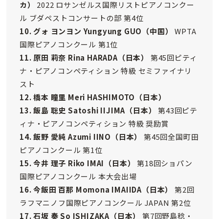
カ）
2022 ロサンゼルス国際リストピアノコンクー
ル ブダペストコンサートの部 第4位
10. グォ ヨンヨン Yungyung GUO
（中国）
WPTA
国際ピアノコンクール 第1位
11. 原田 莉奈 Rina HARADA
（日本）
第45回ピティ
ナ・ピアノコンペティション 特級 セミファイナリ
スト
12. 橋本 瞳里 Meri HASHIMOTO
（日本）
13. 飯島 聡史 Satoshi IIJIMA
（日本）
第43回ピテ
ィナ・ピアノコンペティション 特級 奨励賞
14. 飯野 愛純 Azumi IINO
（日本）
第45回全国町田
ピアノコンクール 第1位
15. 今井 理子 Riko IMAI
（日本）
第18回ショパン
国際ピアノコンクール 本大会出場
16. 今飯田 百那 Momona IMAIIDA
（日本）
第2回
ラフマニノフ国際ピアノコンクール JAPAN 第2位
17. 石坂 奏 So ISHIZAKA
（日本）
第7回野島稔・