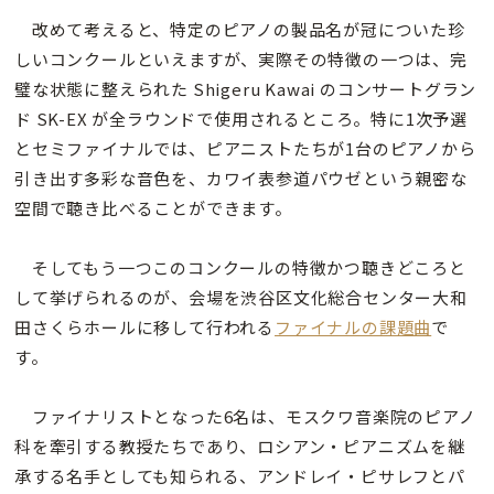
改めて考えると、特定のピアノの製品名が冠についた珍
しいコンクールといえますが、実際その特徴の一つは、完
璧な状態に整えられた Shigeru Kawai のコンサートグラン
ド SK-EX が全ラウンドで使用されるところ。特に1次予選
とセミファイナルでは、ピアニストたちが1台のピアノから
引き出す多彩な音色を、カワイ表参道パウゼという親密な
空間で聴き比べることができます。
そしてもう一つこのコンクールの特徴かつ聴きどころと
して挙げられるのが、会場を渋谷区文化総合センター大和
田さくらホールに移して行われる
ファイナルの課題曲
で
す。
ファイナリストとなった6名は、モスクワ音楽院のピアノ
科を牽引する教授たちであり、ロシアン・ピアニズムを継
承する名手としても知られる、アンドレイ・ピサレフとパ