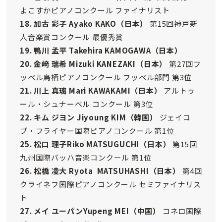
よこすかピアノコンクール ファイナリスト
18. 加古 彩子 Ayako KAKO
（日本）
第15回神戸新
人音楽賞コンクール 最優秀賞
19. 鴨川 孟平 Takehira KAMOGAWA
（日本）
20. 金﨑 瑞希 Mizuki KANEZAKI
（日本）
第27回フ
ッペル鳥栖ピアノコンクール フッペル部門 第3位
21. 川上 真璃 Mari KAWAKAMI
（日本）
アルトゥ
ール・シュナーベル コンクール 第3位
22. キム ジヨン Jiyoung KIM
（韓国）
ジェイコ
ブ・フライヤー国際ピアノコンクール 第1位
25. 松口 理子Riko MATSUGUCHI
（日本）
第15回
九州国際バッハ音楽コンクール 第1位
26. 松橋 凌大 Ryota MATSUHASHI
（日本）
第4回
クライネフ国際ピアノコンクール セミファイナリス
ト
27. メイ ユーパンYupeng MEI
（中国）
コネロ国際