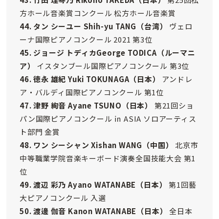
方ホール音楽賞コンクール 松方ホール音楽賞
44. タン シーユー Shih-yu TANG（台湾）
ヴェロ
ーナ国際ピアノコンクール 2021 第3位
45. ジョージ トディカGeorge TODICA（ルーマニ
ア）
イスタンブール国際ピアノコンクール 第3位
46. 徳永 雄紀 Yuki TOKUNAGA
（日本）
アンドレ
ア・バルディ国際ピアノコンクール 第1位
47. 津野 絢音 Ayane TSUNO
（日本）
第21回ショ
パン国際ピアノコンクール ㏌ ASIA ソロアーティス
ト部門 金賞
48. ワン シーシャン Xishan WANG
（中国）
北京市
中等職業学院音楽キーボード演奏全国技能大会 第1
位
49. 渡辺 彩乃 Ayano WATANABE
（日本）
第1回藝
大ピアノコンクール 入選
50. 渡邊 伽音 Kanon WATANABE
（日本）
全日本