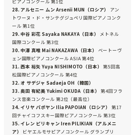
ピアノコンクール 第1位
28. アルセニー ムン Arsenii MUN（ロシア）
アン
トワーヌ・ド・サンテグジュペリ国際ピアノコンク
ール 第1位
29. 中谷 彩花 Sayaka NAKAYA
（日本）
メトネル
国際コンクール 第3位
30. 中澤 真唯 Mai NAKAZAWA
（日本）
ベートーヴ
ェン国際ピアノコンクール ASIA 第4位
31. 西本 裕矢 Yuya NISHIMOTO
（日本）
第5回高
松国際ピアノコンクール 第4位
32. オ サデジャ Sadaeja OH
（韓国）
33. 奥田 有紀美 Yukimi OKUDA
（日本）
第4回フラ
ンス音楽コンクール 第2位（最高位）
34. イリヤ パポヤン Ilia PAPOIAN（ロシア）
第17
回チャイコフスキー国際ピアノコンクール 第3位
35. イレン ピリキャン Iren PILIKIAN（アルメニ
ア）
ビヤエルモサピアノコンクール グランプリ