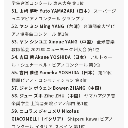
学生音楽コンクール 東京大会 第1位
51. 山﨑 夢叶 Yuto YAMAZAKI
（日本）
スーパージ
ュニアピアノコンクール グランプリ
52. ヤン ミン Ming YANG（台湾）
台湾師範大学ピ
アノ協奏曲コンクール 第1位
53. ヤン シンユエ Xinyue YANG
（中国）
全米音楽
教師協会 2021年 ニューヨーク州大会 第1位
54. 吉田 茜 Akane YOSHIDA
（日本）
アルトゥー
ル・シュナーベル・ピアノコンクール 第3位
55. 吉田 夢佳 Yumeka YOSHIDA
（日本）
第10回
桐朋ピアノ・コンペティション 第3位
57. ジャン ボウェン Bowen ZHANG
（中国）
58. ジュー ズホ Zihe ZHU
（中国）
ヤマハアジア音
楽奨学金 上海音楽院ピアノ部門 第1位
59. ニコラス ジャコメリ Nicolas
GIACOMELLI（イタリア）
Shigeru Kawai ピアノ
コンクール イタリア-スペイン 第1位