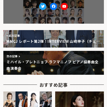
Twitter
facebook
Youtube
前の記事
MMCJ レポート第2弾！INTERVIEW 山崎伸子（チェ…
次の記事
ミハイル・プレトニョフ ラフマニノフ ピアノ協奏曲全
曲演奏会
おすすめ記事