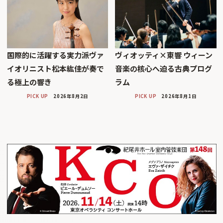
国際的に活躍する実力派ヴァ
ヴィオッティ×東響 ウィーン
イオリニスト松本紘佳が奏で
音楽の核心へ迫る古典プログ
る極上の響き
ラム
PICK UP
2026年8月2日
PICK UP
2026年8月1日