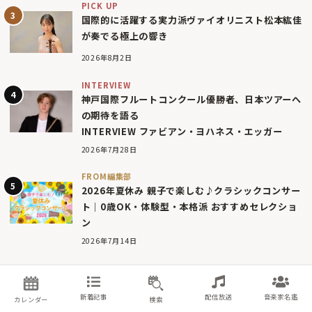
PICK UP
国際的に活躍する実力派ヴァイオリニスト松本紘佳
が奏でる極上の響き
2026年8月2日
INTERVIEW
神戸国際フルートコンクール優勝者、日本ツアーへ
の期待を語る
INTERVIEW ファビアン・ヨハネス・エッガー
2026年7月28日
FROM編集部
2026年夏休み 親子で楽しむ♪クラシックコンサー
ト｜0歳OK・体験型・本格派 おすすめセレクショ
ン
2026年7月14日
新着記事
配信放送
音楽家名鑑
カレンダー
検索