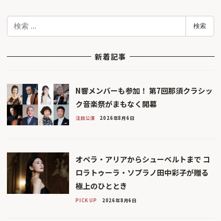
検
検索
索
新着記事
N響メンバーも参加！ 第7回那須クラシッ
ク音楽祭がまもなく開幕
注目公演
2026年8月6日
オペラ・アリアからシューベルトまで コ
ロラトゥーラ・ソプラノ田中彩子が贈る
極上のひととき
PICK UP
2026年8月6日