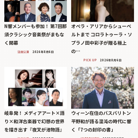
N響メンバーも参加！ 第7回那
オペラ・アリアからシューベ
須クラシック音楽祭がまもな
ルトまで コロラトゥーラ・ソ
く開幕
プラノ田中彩子が贈る極上
の…
注目公演
2026年8月6日
PICK UP
2026年8月6日
岐阜発！ メディアアート×語
ウィーン在住のバスバリトン
り×和洋古楽器で幻想の世界
平野和が語る混沌の時代に響
を描き出す『夜叉が池物語』
く「7つの封印の書」