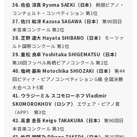
36. 佐伯 涼真 Ryoma SAEKI
（日本）
桐朋ピアノ・
コンチェルト・コンペティション 第1位
37. 佐川 和冴 Kazusa SAGAWA
（日本）
第90回日
本音楽コンクール 第2位
38. 芝野 速大 Hayata SHIBANO
（日本）
モーツァ
ルト国際コンクール 第1位
39. 重松 良卓 Yoshitaka SHIGEMATSU
（日本）
第26回フッペル鳥栖ピアノコンクール 第2位
40. 塩﨑 基央 Motochika SHIOZAKI
（日本）
第44
回ピティナ・ピアノコンペティション G級 全国決勝
大会ベスト5賞
41. ウラジーミル スコモローホフ Vladimir
SKOMOROKHOV（ロシア）
エヴェア・ピアノ賞
（APP） 第3位
42. 高倉 圭吾 Keigo TAKAKURA
（日本）
第90回日
本音楽コンクール 第3位
43. 竹田 理琴乃 Rikono TAKEDA
（日本）
第25回松