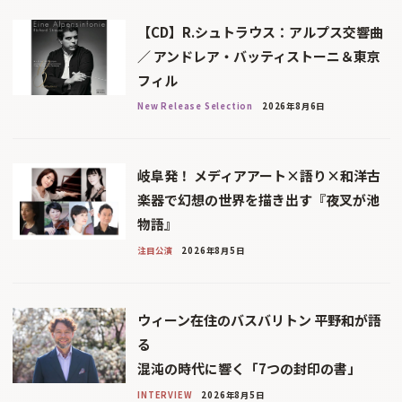
【CD】R.シュトラウス：アルプス交響曲
／ アンドレア・バッティストーニ＆東京
フィル
New Release Selection
2026年8月6日
岐阜発！ メディアアート×語り×和洋古
楽器で幻想の世界を描き出す『夜叉が池
物語』
注目公演
2026年8月5日
ウィーン在住のバスバリトン 平野和が語
る
混沌の時代に響く「7つの封印の書」
INTERVIEW
2026年8月5日