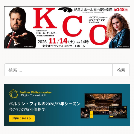
ゲ
ー
シ
ョ
ン
検
検索
索