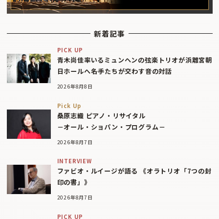
新着記事
PICK UP
青木尚佳率いるミュンヘンの弦楽トリオが浜離宮朝
日ホールへ――名手たちが交わす音の対話
2026年8月8日
Pick Up
桑原志織 ピアノ・リサイタル
－オール・ショパン・プログラム－
2026年8月7日
INTERVIEW
ファビオ・ルイージが語る 《オラトリオ「7つの封
印の書」》
2026年8月7日
PICK UP