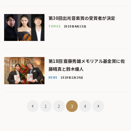
第30回出光音楽賞の受賞者が決定
TOPICS
2020年4月13日
第18回 齋藤秀雄メモリアル基金賞に佐
藤晴真と鈴木優人
NEWS
2020年2月14日
投
1
2
3
4
稿
ナ
ビ