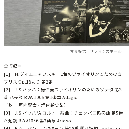
写真提供：サラマンカホール
◎収録曲
[1] H.ヴィエニャフスキ：2台のヴァイオリンのためのカ
プリス Op.18より 第2番
[2] J.S.バッハ：無伴奏ヴァイオリンのためのソナタ 第3
番 ハ長調 BWV1005 第1楽章 Adagio
（以上 垣内響太・垣内絵実梨）
[3] J.S.バッハ/A.コルトー編曲：チェンバロ協奏曲 第5番
ヘ短調 BWV1056 第2楽章 Arioso
[4] F.ショパン：ノクターン 第20番 嬰ハ短調 Lento con