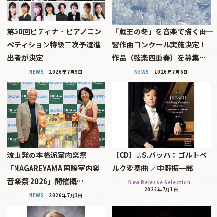
第50回ピティナ・ピアノコン
「蔵王の冬」を音楽で描く――山
ペティション特級二次予選進
響作曲コンクール実施決定！
出者が決定
作品（弦楽四重奏）を募集…
NEWS
2026年7月9日
NEWS
2026年7月6日
流山発の本格派室内楽祭
【CD】J.S.バッハ：ゴルトベ
「NAGAREYAMA 国際室内楽
ルク変奏曲 ／中野振一郎
音楽祭 2026」開催概…
New Release Selection
2026年7月1日
NEWS
2026年7月3日