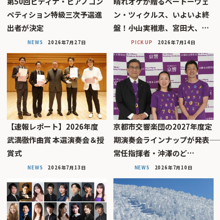
第50回ピティナ・ピアノコン
晴れオケが贈るベートーヴェ
ペティション特級三次予選進
ン・ツィクルス、いよいよ終
出者が決定
盤！――小山実稚恵、宮田大、…
NEWS
2026年7月27日
PICK UP
2026年7月14日
【速報レポート】2026年度
京都市交響楽団の2027年度定
武満徹作曲賞 本選演奏会＆授
期演奏会ラインナップが発表――
賞式
常任指揮者・沖澤のど…
NEWS
2026年7月13日
NEWS
2026年7月10日