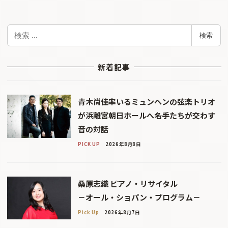
検
検索
索
新着記事
青木尚佳率いるミュンヘンの弦楽トリオ
が浜離宮朝日ホールへ――名手たちが交わす
音の対話
PICK UP
2026年8月8日
桑原志織 ピアノ・リサイタル
－オール・ショパン・プログラム－
Pick Up
2026年8月7日