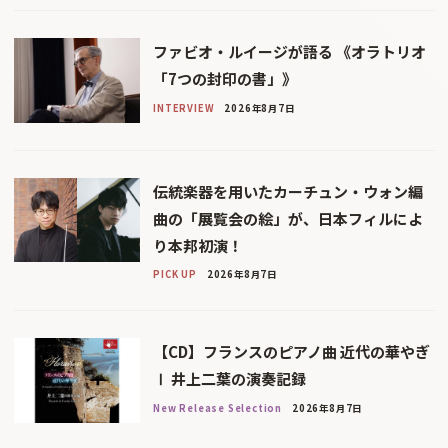
ファビオ・ルイージが語る 《オラトリオ
「7つの封印の書」》
INTERVIEW
2026年8月7日
伝統楽器を用いたカーチュン・ウォン編
曲の「展覧会の絵」が、日本フィルによ
り本邦初演！
PICK UP
2026年8月7日
【CD】フランスのピアノ曲 近代の華やぎ
Ⅰ 井上二葉の演奏記録
New Release Selection
2026年8月7日