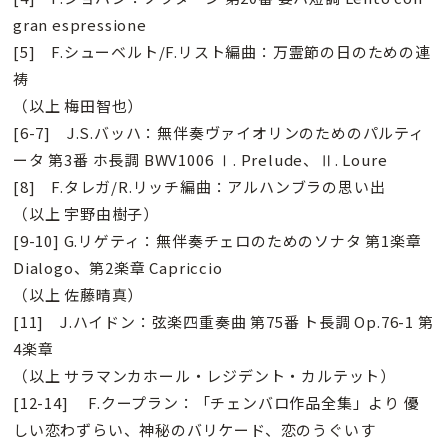
gran espressione
[5] F.シューベルト/F.リスト編曲：万霊節の日のための連
祷
（以上 梅田智也）
[6-7] J.S.バッハ：無伴奏ヴァイオリンのためのパルティ
ータ 第3番 ホ長調 BWV1006 Ⅰ. Prelude、Ⅱ. Loure
[8] F.タレガ/R.リッチ編曲：アルハンブラの思い出
（以上 宇野由樹子）
[9-10] G.リゲティ：無伴奏チェロのためのソナタ 第1楽章
Dialogo、第2楽章 Capriccio
（以上 佐藤晴真）
[11] J.ハイドン：弦楽四重奏曲 第75番 ト長調 Op.76-1 第
4楽章
（以上 サラマンカホール・レジデント・カルテット）
[12-14] F.クープラン：「チェンバロ作品全集」より 優
しい恋わずらい、神秘のバリケード、恋のうぐいす