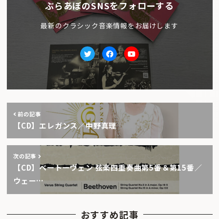
ぶらあぼのSNSをフォローする
最新のクラシック音楽情報をお届けします
Twitter
facebook
Youtube
前の記事
【CD】エレガンス／中野真理
次の記事
【CD】ベートーヴェン 弦楽四重奏曲第5番＆第15番／
ウェー…
おすすめ記事