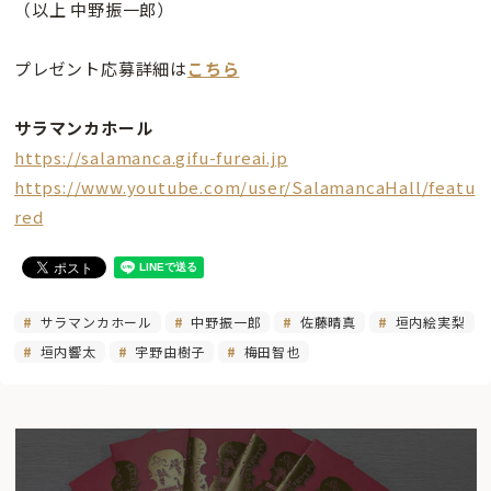
（以上 中野振一郎）
プレゼント応募詳細は
こちら
サラマンカホール
https://salamanca.gifu-fureai.jp
https://www.youtube.com/user/SalamancaHall/featu
red
サラマンカホール
中野振一郎
佐藤晴真
垣内絵実梨
垣内響太
宇野由樹子
梅田智也