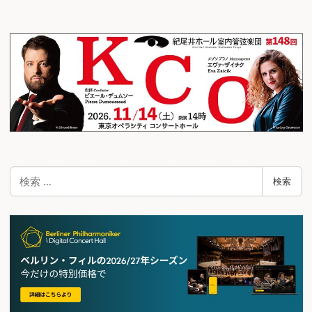
ビ
ゲ
ー
シ
ョ
ン
検
検索
索