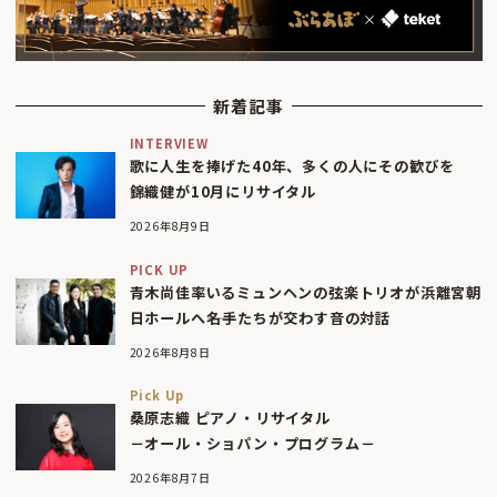
新着記事
INTERVIEW
歌に人生を捧げた40年、多くの人にその歓びを
錦織健が10月にリサイタル
2026年8月9日
PICK UP
青木尚佳率いるミュンヘンの弦楽トリオが浜離宮朝
日ホールへ――名手たちが交わす音の対話
2026年8月8日
Pick Up
桑原志織 ピアノ・リサイタル
－オール・ショパン・プログラム－
2026年8月7日