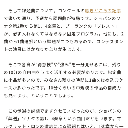
そして課題曲について。コンクールの
聴きどころの記事
で書いた通り、予選から課題曲が特殊です。ショパンのソ
ナタ第2番から第1、4楽章と、プーランクの「プレスト」
が、必ず入れなくてはならない固定プログラム。他にも、2
曲から1曲選択という課題が二つもあるので、コンテスタン
トの演目にはかなりかぶりが生じます。
そこで各自が“得意技”や“強み”を十分見せるには、残り
の10分の自由曲をうまく活用する必要があります。指定曲
に小品が多いので、みなさん残りの時間に1曲をはめ込むケ
ースが多かったです。10分くらいの中規模の作品の構成力
も見せよう、ということでしょう。
この予選の課題でまずクセモノだったのが、ショパンの
「葬送」ソナタの
第1、4楽章という曲目だと思います。マ
ルグリット・ロンの遺志による課題とはいえ、1楽章から一