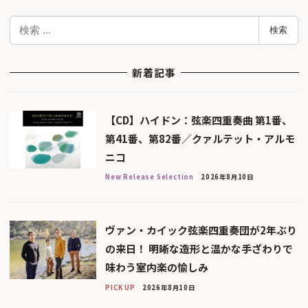
検
検索
索
新着記事
【CD】ハイドン：弦楽四重奏曲 第1番、
第41番、第82番／クァルテット・アルモ
ニコ
New Release Selection
2026年8月10日
ヴァン・カイック弦楽四重奏団が2年ぶり
の来日！ 明晰な造形と温かな手ざわりで
味わう室内楽の愉しみ
PICK UP
2026年8月10日