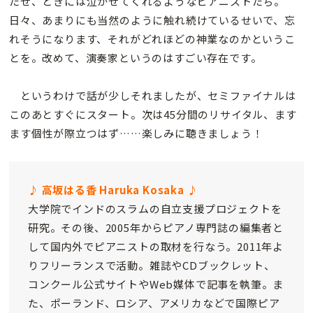
たせ、ときには泣かせてくれるようなピアニストたち。
日々、あまりにも当然のように触れ続けているせいで、忘
れそうになります、それがどれほどの神業なのかというこ
とを。改めて、演奏家というのはすごい存在です。
というわけで話が少しそれましたが、セミファイナルは
このあとすぐにスタート。次は45分間のリサイタル、ます
ます個性が際立つはず……楽しみに聴きましょう！
♪ 高坂はる香 Haruka Kosaka ♪
大学院でインドのスラムの自立支援プロジェクトを
研究。その後、2005年からピアノ専門誌の編集者と
して国内外でピアニストの取材を行なう。2011年よ
りフリーランスで活動。雑誌やCDブックレット、
コンクール公式サイトやWeb媒体で記事を執筆。ま
た、ポーランド、ロシア、アメリカなどで国際ピア