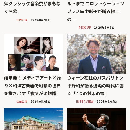
須クラシック音楽祭がまもな
ルトまで コロラトゥーラ・ソ
く開幕
プラノ田中彩子が贈る極上
の…
注目公演
2026年8月6日
PICK UP
2026年8月6日
岐阜発！ メディアアート×語
ウィーン在住のバスバリトン
り×和洋古楽器で幻想の世界
平野和が語る混沌の時代に響
を描き出す『夜叉が池物語』
く「7つの封印の書」
注目公演
2026年8月5日
INTERVIEW
2026年8月5日