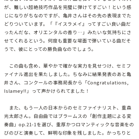
が、難しい超絶技巧作品を完璧に弾けてすごい！という感
じになりがちなのですが、亀井さんはその先の表現までた
どりついています。「『イスラメイ』ってすごい良い曲だ
ったんだな、オリエンタルの香り…」みたいな気持ちにさ
せてくれるという。何度も重要な場面で弾いている曲だそ
うで、彼にとっての勝負曲なのでしょう。
この曲も含め、華やかで確かな実力を見せつけ、セミフ
ァイナル進出を果たしました。ちなみに結果発表のあと亀
井さん、コンクールの事務局長から「Congratulations,
Islamey!!」って声かけられてました！
また、もう一人の日本からのセミファイナリスト、重森
光太郎さん。自由曲ではブラームスの「創作主題による変
奏曲」op.21-1を選び、重厚かつロマンティックな音楽をの
びのびと演奏して、鮮明な印象を残しました。かっちりと