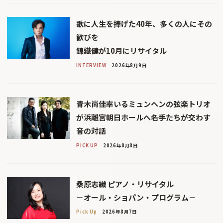
歌に人生を捧げた40年、多くの人にその
歓びを
錦織健が10月にリサイタル
INTERVIEW
2026年8月9日
青木尚佳率いるミュンヘンの弦楽トリオ
が浜離宮朝日ホールへ――名手たちが交わす
音の対話
PICK UP
2026年8月8日
桑原志織 ピアノ・リサイタル
－オール・ショパン・プログラム－
Pick Up
2026年8月7日