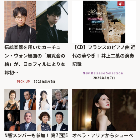
伝統楽器を用いたカーチュ
【CD】フランスのピアノ曲 近
ン・ウォン編曲の「展覧会の
代の華やぎⅠ 井上二葉の演奏
絵」が、日本フィルにより本
記録
邦初…
New Release Selection
2026年8月7日
PICK UP
2026年8月7日
N響メンバーも参加！ 第7回那
オペラ・アリアからシューベ