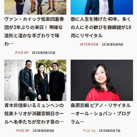
ヴァン・カイック弦楽四重奏
歌に人生を捧げた40年、多く
団が2年ぶりの来日！ 明晰な
の人にその歓びを錦織健が10
造形と温かな手ざわりで味
月にリサイタル
わ…
INTERVIEW
2026年8月9日
PICK UP
2026年8月10日
青木尚佳率いるミュンヘンの
桑原志織 ピアノ・リサイタル
弦楽トリオが浜離宮朝日ホー
－オール・ショパン・プログ
ルへ――名手たちが交わす音の…
ラム－
PICK UP
2026年8月8日
Pick Up
2026年8月7日