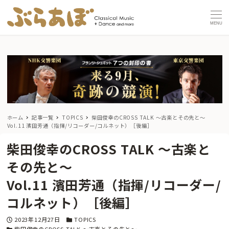
MENU
ホーム
記事一覧
TOPICS
柴田俊幸のCROSS TALK 〜古楽とその先と〜
Vol.11 濱田芳通（指揮/リコーダー/コルネット）［後編］
柴田俊幸のCROSS TALK 〜古楽と
その先と〜
Vol.11 濱田芳通（指揮/リコーダー/
コルネット）［後編］
投稿日
カテゴリー
2023年12月27日
TOPICS
カテゴリー