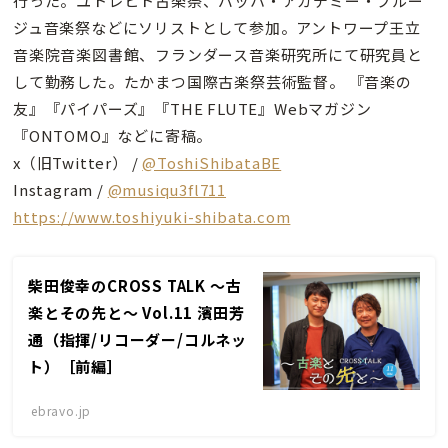
行った。ユトレヒト古楽祭、バッハ・アカデミー・ブルー
ジュ音楽祭などにソリストとして参加。アントワープ王立
音楽院音楽図書館、フランダース音楽研究所にて研究員と
して勤務した。たかまつ国際古楽祭芸術監督。 『音楽の
友』『パイパーズ』『THE FLUTE』Webマガジン
『ONTOMO』などに寄稿。
x（旧Twitter） /
@ToshiShibataBE
Instagram /
@musiqu3fl711
https://www.toshiyuki-shibata.com
柴田俊幸のCROSS TALK 〜古
楽とその先と〜 Vol.11 濱田芳
通（指揮/リコーダー/コルネッ
ト）［前編］
ebravo.jp