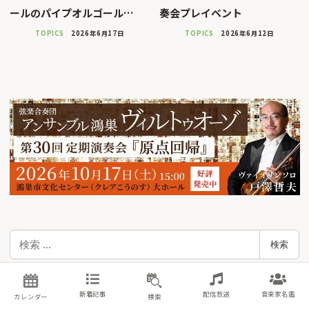
ールのパイプオルゴール…
奏会プレイベント
TOPICS
2026年6月17日
TOPICS
2026年6月12日
検
検索
索
新着記事
新着記事
配信放送
音楽家名鑑
カレンダー
検索