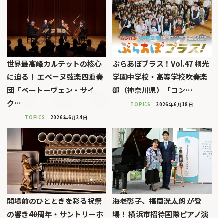
世界最高峰カルテットの核心
ぶらあぼブラス！Vol.47 桐光
に迫る！ エベーヌ弦楽四重奏
学園中学校・高等学校吹奏楽
団「ベートーヴェン・サイ
部（神奈川県）「コン…
ク…
TOPICS
2026年6月18日
TOPICS
2026年6月24日
開場前のひとときを彩る祝祭
海老彰子、福間洸太朗 が登
の響き――40周年・サントリーホ
場！ 横浜市招待国際ピアノ演