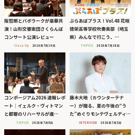
阪哲朗とバボラークが豪華共
ぶらあぼブラス！Vol.48 花咲
演！山形交響楽団さくらんぼ
徳栄高等学校吹奏楽部（埼玉
コンサート公演レビュー
県）みんなで行こう、…
Close Up
2026年7月19日
TOPICS
2026年7月18日
コンポージアム2026 速報レポ
藤木大地（カウンターテナ
ート｜イェルク・ヴィトマン
ー）が贈る、夏の午後の“う
と都響のリハーサルが進…
た”めぐり――モンテヴェルディ…
TOPICS
2026年7月8日
INTERVIEW
2026年7月3日