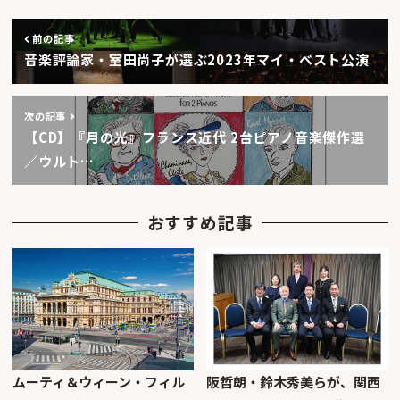
前の記事
音楽評論家・室田尚子が選ぶ2023年マイ・ベスト公演
次の記事
【CD】『月の光』フランス近代 2台ピアノ音楽傑作選
／ウルト…
おすすめ記事
ムーティ＆ウィーン・フィル
阪哲朗・鈴木秀美らが、関西