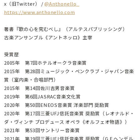
x（旧Twitter） /
@Anthonello_
https://www.anthonello.com
著書『歌の心を究むべし』（アルテスパブリッシング）
古楽アンサンブル《アントネッロ》主宰
受賞歴
2005年 第7回ホテルオークラ音楽賞
2015年 第28回ミュージック・ペンクラブ・ジャパン音楽
賞（室内楽・合唱部門）
2015年 第14回佐川吉男音楽賞
2019年 第6回JASRAC音楽文化賞
2020年 第50回ENEOS音楽賞 洋楽部門 奨励賞
2020年 第17回三菱UFJ信託音楽賞 奨励賞（レオナルド・
ダ・ヴィンチ プロデュース オペラ《オルフェオ物語》）
2021年 第53回サントリー音楽賞
2021年 第19回三菱UFJ信託音楽賞 奨励賞（G.F.ヘンデル