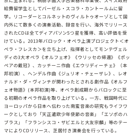
京に生まれる。桐朋学園大学古楽器科卒業後、スイス政府
給費留学生としてバーゼル・スコラ・カントールムに留
学。リコーダーとコルネットのヴィルトゥオーゾとして国
内外にて数多くの演奏活動、録音を行い、海外でリリース
されたCDは全てディアパソン5つ星を獲得、高い評価を受
けている。2013年バロック・オペラ上演プロジェクト＜オ
ペラ・フレスカ＞を立ち上げ、指揮者としてモンテヴェル
ディの3大オペラ《オルフェオ》《ウリッセの帰還》《ポッ
ペアの戴冠》、カッチーニ作曲《エウリディーチェ》（本
邦初演）、ヘンデル作曲《ジュリオ・チェーザレ》、レオ
ナルド・ダ・ヴィンチが関わったとされる劇作品《オルフ
ェオ物語》(本邦初演)等、オペラ創成期からバロックに至
る初期のオペラ作品を取り上げている。一方、戦国時代に
ヨーロッパから日本へ伝わった南蛮音楽の研究もライフワ
ークとしており「天正遣欧少年使節の音楽」「エソポのハ
ブラス」「フランシスコ・ザビエルと大友宗麟」等のテー
マによりCDリリース、芝居付き演奏会を行っている。