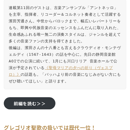
連載第11回のゲストは、古楽アンサンブル「アントネッロ」
を主宰、指揮者、リコーダー＆コルネット奏者として活躍する
濱田芳通さん。中世からバロックまで、幅広いレパートリーを
もち、即興や民族音楽のエッセンスをふんだんに取り入れた、
生命感あふれる唯一無二の演奏スタイルは、ジャンルを超えて
多くの音楽ファンの支持を得てきました。

後編は、濱田さんの十八番とも言えるクラウディオ・モンテヴ
ェルディ（1567-1643）の話を中心に。先日の静岡音楽館
AOIでの公演に続いて、1月にも川口リリア 音楽ホールで公
演が予定されている
《聖母マリアの夕べの祈り（ヴェスプ
ロ）》
の話題も。「バッハより前の音楽になじみがない方にも
ぜひ聴いてほしい」と語ります。
前編を読む＞＞
グレゴリオ聖歌の扱いでは歴代一位！