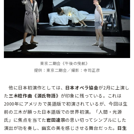
東京二期会《午後の曳航》
提供：東京二期会／撮影：寺司正彦
他に日本初演作としては、
日本オペラ協会
が2月に上演し
た
三木稔作曲《源氏物語》
が印象に残っている。これは
2000年にアメリカで英語版で初演されているが、今回は生
前の三木が願った日本語版での世界初演。「人間・光源
氏」に焦点を当てた
岩田達宗
の思い切ってシンプルにした
演出が功を奏し、幽玄の美を感じさせる舞台だった。
日生