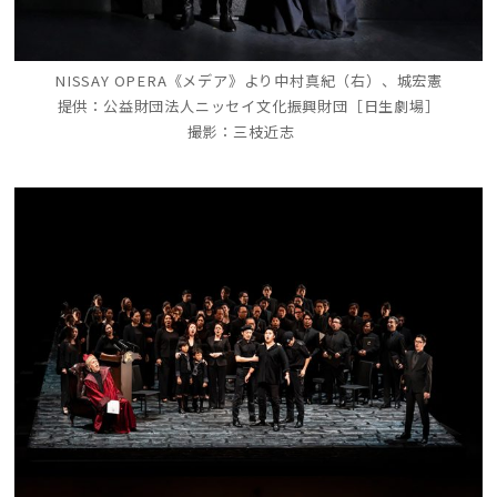
NISSAY OPERA《メデア》より中村真紀（右）、城宏憲
提供：公益財団法人ニッセイ文化振興財団［日生劇場］
撮影：三枝近志