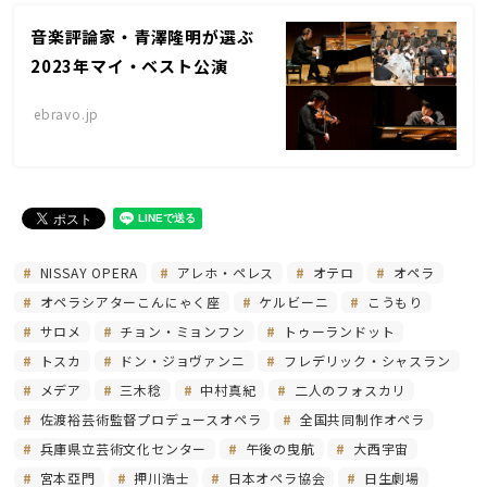
音楽評論家・青澤隆明が選ぶ
2023年マイ・ベスト公演
ebravo.jp
NISSAY OPERA
アレホ・ペレス
オテロ
オペラ
オペラシアターこんにゃく座
ケルビーニ
こうもり
サロメ
チョン・ミョンフン
トゥーランドット
トスカ
ドン・ジョヴァンニ
フレデリック・シャスラン
メデア
三木稔
中村真紀
二人のフォスカリ
佐渡裕芸術監督プロデュースオペラ
全国共同制作オペラ
兵庫県立芸術文化センター
午後の曳航
大西宇宙
宮本亞門
押川浩士
日本オペラ協会
日生劇場