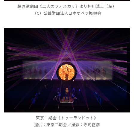
藤原歌劇団《二人のフォスカリ》より押川浩士（左）
（C）公益財団法人日本オペラ振興会
東京二期会《トゥーランドット》
提供：東京二期会／撮影：寺司正彦