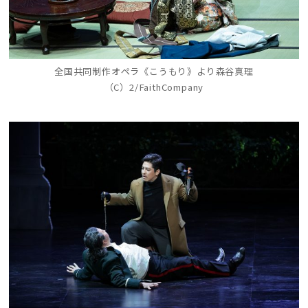
全国共同制作オペラ《こうもり》より森谷真理
（C）2/FaithCompany