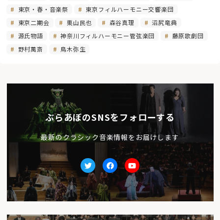
東京・春・音楽祭
東京フィルハーモニー交響楽団
東京二期会
栗山民也
森谷真理
沼尻竜典
源氏物語
神奈川フィルハーモニー管弦楽団
藤原歌劇団
野村萬斎
鳥木弥生
ぶらあぼのSNSをフォローする
最新のクラシック音楽情報をお届けします
Twitter
facebook
Youtube