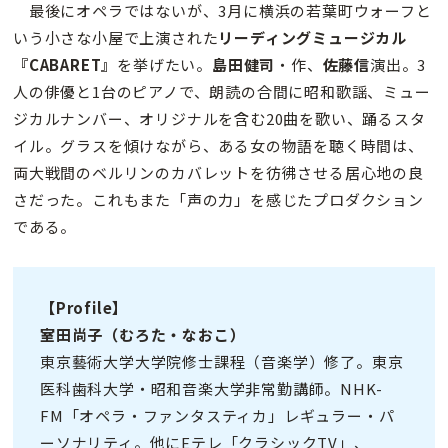
最後にオペラではないが、3月に横浜の若葉町ウォーフと
いう小さな小屋で上演された
リーディングミュージカル
『CABARET』
を挙げたい。
島田健司
・作、
佐藤信
演出。3
人の俳優と1台のピアノで、朗読の合間に昭和歌謡、ミュー
ジカルナンバー、オリジナルを含む20曲を歌い、踊るスタ
イル。グラスを傾けながら、ある女の物語を聴く時間は、
両大戦間のベルリンのカバレットを彷彿させる居心地の良
さだった。これもまた「声の力」を感じたプロダクション
である。
【Profile】
室田尚子（むろた・なおこ）
東京藝術大学大学院修士課程（音楽学）修了。東京
医科歯科大学・昭和音楽大学非常勤講師。NHK-
FM「オペラ・ファンタスティカ」レギュラー・パ
ーソナリティ。他にEテレ「クラシックTV」、