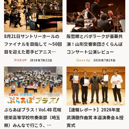
8月21日サントリーホールの
阪哲朗とバボラークが豪華共
ファイナルを目指して 〜50回
演！山形交響楽団さくらんぼ
目を迎えた若手ピアニス…
コンサート公演レビュー
PICK UP
2026年7月22日
Close Up
2026年7月19日
ぶらあぼブラス！Vol.48 花咲
【速報レポート】2026年度
徳栄高等学校吹奏楽部（埼玉
武満徹作曲賞 本選演奏会＆授
県）みんなで行こう、…
賞式