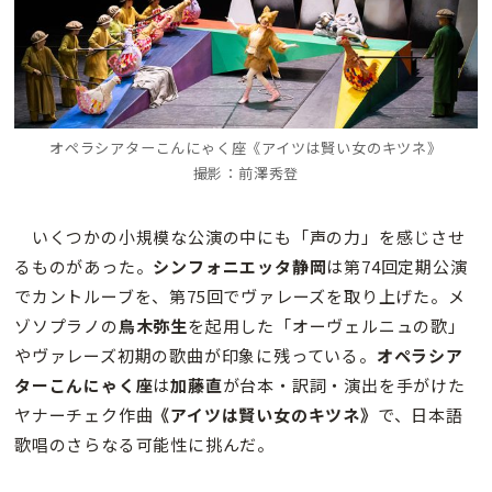
オペラシアターこんにゃく座《アイツは賢い女のキツネ》
撮影：前澤秀登
いくつかの小規模な公演の中にも「声の力」を感じさせ
るものがあった。
シンフォニエッタ静岡
は第74回定期公演
でカントルーブを、第75回でヴァレーズを取り上げた。メ
ゾソプラノの
鳥木弥生
を起用した「オーヴェルニュの歌」
やヴァレーズ初期の歌曲が印象に残っている。
オペラシア
ターこんにゃく座
は
加藤直
が台本・訳詞・演出を手がけた
ヤナーチェク作曲
《アイツは賢い女のキツネ》
で、日本語
歌唱のさらなる可能性に挑んだ。