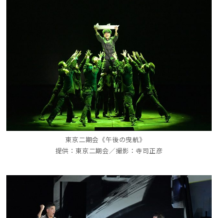
東京二期会《午後の曳航》
提供：東京二期会／撮影：寺司正彦