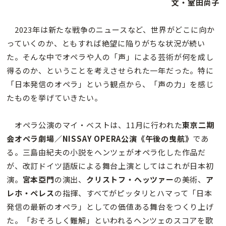
文・室田尚子
2023年は新たな戦争のニュースなど、世界がどこに向か
っていくのか、ともすれば絶望に陥りがちな状況が続い
た。そんな中でオペラや人の「声」による芸術が何を成し
得るのか、ということを考えさせられた一年だった。特に
「日本発信のオペラ」という観点から、「声の力」を感じ
たものを挙げていきたい。
オペラ公演のマイ・ベストは、11月に行われた
東京二期
会オペラ劇場／NISSAY OPERA公演《午後の曳航》
であ
る。三島由紀夫の小説をヘンツェがオペラ化した作品だ
が、改訂ドイツ語版による舞台上演としてはこれが日本初
演。
宮本亞門
の演出、
クリストフ・ヘッツァー
の美術、
ア
レホ・ペレス
の指揮、すべてがピッタリとハマって「日本
発信の最新のオペラ」としての価値ある舞台をつくり上げ
た。「おそろしく難解」といわれるヘンツェのスコアを歌