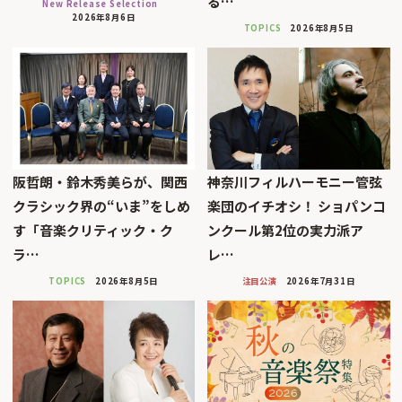
る…
New Release Selection
2026年8月6日
TOPICS
2026年8月5日
阪哲朗・鈴木秀美らが、関西
神奈川フィルハーモニー管弦
クラシック界の“いま”をしめ
楽団のイチオシ！ ショパンコ
す「音楽クリティック・ク
ンクール第2位の実力派ア
ラ…
レ…
TOPICS
2026年8月5日
注目公演
2026年7月31日