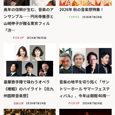
長年の信頼が生む、音楽のア
2026年 秋の音楽祭特集！
ンサンブル──円光寺雅彦と
TOPICS
2026年7月24日
山崎伸子が贈る東京フィル
「渋…
PICK UP
2026年7月30日
豪華歌手陣で味わうオペラ
音楽の地平を切り拓く「サン
《椿姫》のハイライト【北九
トリーホール サマーフェステ
州国際音楽祭】
ィバル」、今年は開館40周…
注目公演
2026年7月24日
PICK UP
2026年7月24日