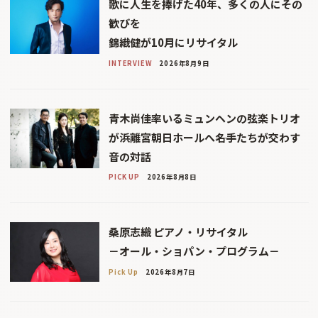
歌に人生を捧げた40年、多くの人にその
歓びを
錦織健が10月にリサイタル
INTERVIEW
2026年8月9日
青木尚佳率いるミュンヘンの弦楽トリオ
が浜離宮朝日ホールへ――名手たちが交わす
音の対話
PICK UP
2026年8月8日
桑原志織 ピアノ・リサイタル
－オール・ショパン・プログラム－
Pick Up
2026年8月7日