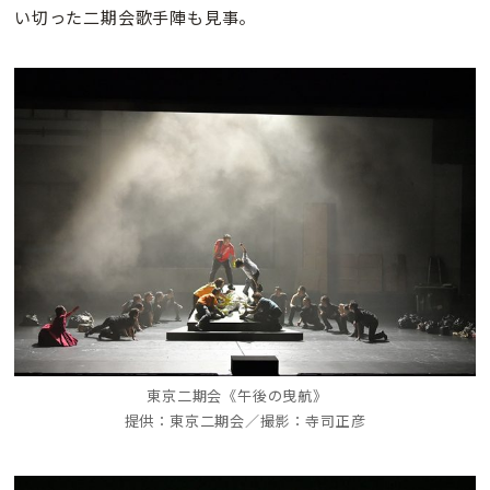
い切った二期会歌手陣も見事。
東京二期会《午後の曳航》
提供：東京二期会／撮影：寺司正彦