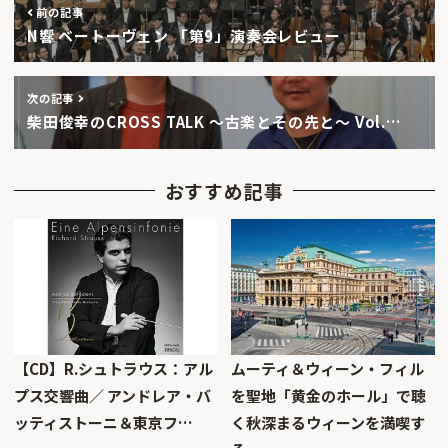
前の記事
N響 ベートーヴェン 「第9」演奏会レビュー
次の記事
柴田俊幸のCROSS TALK 〜古楽とその先と〜 Vol.…
おすすめ記事
【CD】R.シュトラウス：アル
ムーティ＆ウィーン・フィル
プス交響曲／ アンドレア・バ
を聖地「黄金のホール」で聴
ッティストーニ＆東京フ…
く秋深まるウィーンを満喫す