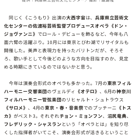
同じく《こうもり》出演の
大西宇宙
は、
兵庫県立芸術文
化センターの佐渡裕芸術監督プロデュースオペラ《ドン・
ジョヴァンニ》
でロール・デビューを飾るなど、今年も八
面六臂の活躍ぶり。10月には東京とびわ湖でリサイタルも
開催した。美声と表現力を持ったバリトンだが、そろそ
ろ、歌い手として今後どのような方向を目指すのか、見定
める時期にきているのではないかと思う。
今年は演奏会形式のオペラも多かった。7月の
東京フィル
ハーモニー交響楽団
のヴェルディ
《オテロ》
、6月の
神奈川
フィルハーモニー管弦楽団
のリヒャルト・シュトラウス
《サロメ》
、4月の
東京・春・音楽祭
でのプッチーニ
《トス
カ》
がベスト3。それぞれ
チョン・ミョンフン
、
沼尻竜典
、
フレデリック・シャスラン
という「オペラとは」を知り尽
くした指揮者がいてこそ、演奏会形式が活きるということ