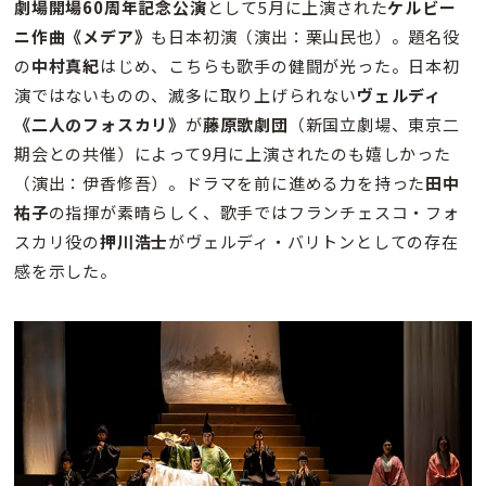
劇場開場60周年記念公演
として5月に上演された
ケルビー
ニ作曲《メデア》
も日本初演（演出：栗山民也）。題名役
の
中村真紀
はじめ、こちらも歌手の健闘が光った。日本初
演ではないものの、滅多に取り上げられない
ヴェルディ
《二人のフォスカリ》
が
藤原歌劇団
（新国立劇場、東京二
期会との共催）によって9月に上演されたのも嬉しかった
（演出：伊香修吾）。ドラマを前に進める力を持った
田中
祐子
の指揮が素晴らしく、歌手ではフランチェスコ・フォ
スカリ役の
押川浩士
がヴェルディ・バリトンとしての存在
感を示した。