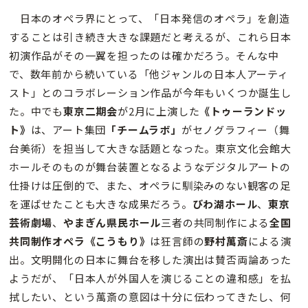
日本のオペラ界にとって、「日本発信のオペラ」を創造
することは引き続き大きな課題だと考えるが、これら日本
初演作品がその一翼を担ったのは確かだろう。そんな中
で、数年前から続いている「他ジャンルの日本人アーティ
スト」とのコラボレーション作品が今年もいくつか誕生し
た。中でも
東京二期会
が2月に上演した
《トゥーランドッ
ト》
は、アート集団
「チームラボ」
がセノグラフィー（舞
台美術）を担当して大きな話題となった。東京文化会館大
ホールそのものが舞台装置となるようなデジタルアートの
仕掛けは圧倒的で、また、オペラに馴染みのない観客の足
を運ばせたことも大きな成果だろう。
びわ湖ホール
、
東京
芸術劇場
、
やまぎん県民ホール
三者の共同制作による
全国
共同制作オペラ《こうもり》
は狂言師の
野村萬斎
による演
出。文明開化の日本に舞台を移した演出は賛否両論あった
ようだが、「日本人が外国人を演じることの違和感」を払
拭したい、という萬斎の意図は十分に伝わってきたし、何