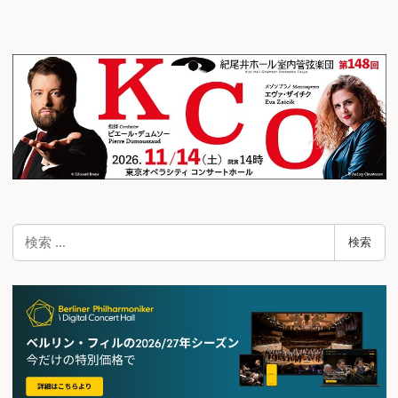
ナ
ビ
ゲ
ー
シ
ョ
ン
検
検索
索