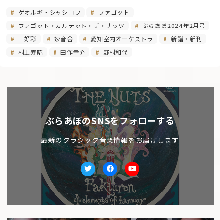
ゲオルギ・シャシコフ
ファゴット
ファゴット・カルテット・ザ・ナッツ
ぶらあぼ2024年2月号
三好彩
妙音舎
愛知室内オーケストラ
新譜・新刊
村上寿昭
田作幸介
野村和代
ぶらあぼのSNSをフォローする
最新のクラシック音楽情報をお届けします
Twitter
facebook
Youtube