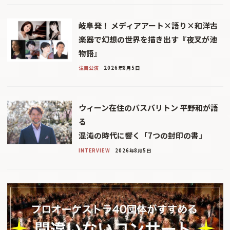
岐阜発！ メディアアート×語り×和洋古
楽器で幻想の世界を描き出す『夜叉が池
物語』
注目公演
2026年8月5日
ウィーン在住のバスバリトン 平野和が語
る
混沌の時代に響く「7つの封印の書」
INTERVIEW
2026年8月5日