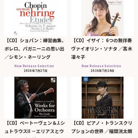
【CD】ショパン：練習曲集、
【CD】イザイ： 6つの無伴奏
ボレロ、パガニーニの思い出
ヴァイオリン・ソナタ ／髙木
／シモン・ネーリング
凜々子
New Release Selection
New Release Selection
2026年7月27日
2026年7月24日
【CD】ベートーヴェン＆J.シ
【CD】ピアノ・トランスクリ
ュトラウスII －エリアスとウ
プションの世界 ／福間洸太朗