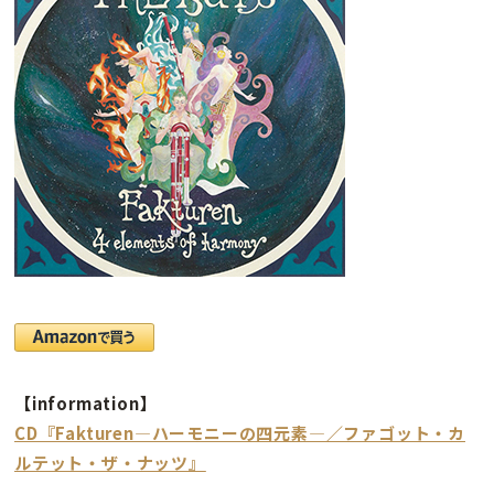
【information】
CD『Fakturen―ハーモニーの四元素―／ファゴット・カ
ルテット・ザ・ナッツ』