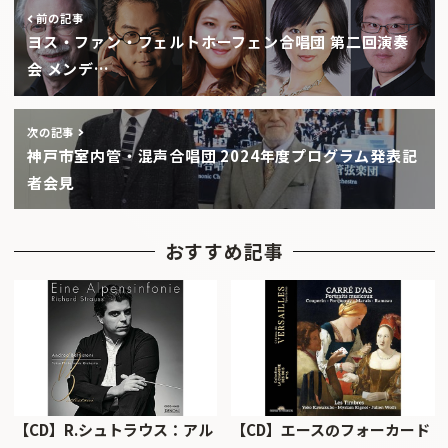
前の記事
ヨス・ファン・フェルトホーフェン合唱団 第二回演奏
会 メンデ…
次の記事
神戸市室内管・混声合唱団 2024年度プログラム発表記
者会見
おすすめ記事
【CD】R.シュトラウス：アル
【CD】エースのフォーカード