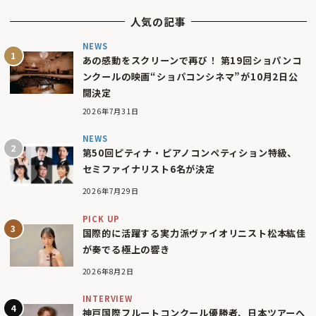
人気の記事
NEWS
あの感動をスクリーンで再び！ 第19回ショパンコ
ンクールの映画“ショパコンシネマ”が10月2日公
開決定
2026年7月31日
NEWS
第50回ピティナ・ピアノコンペティション特級、
セミファイナリスト6名が決定
2026年7月29日
PICK UP
国際的に活躍する実力派ヴァイオリニスト松本紘佳
が奏でる極上の響き
2026年8月2日
INTERVIEW
神戸国際フルートコンクール優勝者、日本ツアーへ