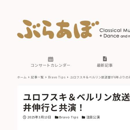
ニュース
ヤマハホ
番組一覧
東京・関
ぶらあぼ
現場のプ
古楽とそ
無料ライ
あ
か
過去の連
コンサートカレンダー
最新記事
ホーム
記事一覧
Bravo Tips
ユロフスキ＆ベルリン放送響が6年ぶりの
ニュース
ヤマハホ
番組一覧
東京・関
ぶらあぼ
ユロフスキ＆ベルリン放送
現場のプ
古楽とそ
無料ライ
あ
か
井伸行と共演！
過去の連
投稿日
カテゴリー
カテゴリー
2025年3月13日
Bravo Tips
注目公演