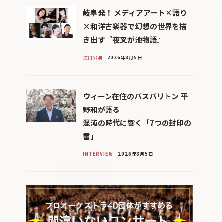
岐阜発！ メディアアート×語り
×和洋古楽器で幻想の世界を描
き出す『夜叉が池物語』
注目公演
2026年8月5日
ウィーン在住のバスバリトン 平
野和が語る
混沌の時代に響く「7つの封印の
書」
INTERVIEW
2026年8月5日