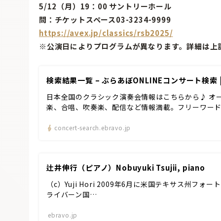
5/12（月）19：00 サントリーホール
問：チケットスペース03-3234-9999
https://avex.jp/classics/rsb2025/
※公演日によりプログラムが異なります。詳細は上
検索結果一覧 – ぶらあぼONLINEコンサート検索
日本全国のクラシック演奏会情報はこちらから♪ オ
楽、合唱、吹奏楽、配信など情報満載。フリーワー
concert-search.ebravo.jp
辻井伸行（ピアノ）Nobuyuki Tsujii, piano
（c）Yuji Hori 2009年6月に米国テキサス州フ
ライバーン国…
ebravo.jp