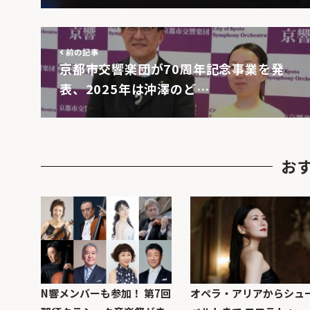
前の記事
京都市交響楽団が70周年記念事業を発
表、2025年は沖澤のど…
お
N響メンバーも参加！ 第7回
オペラ・アリアからシュ