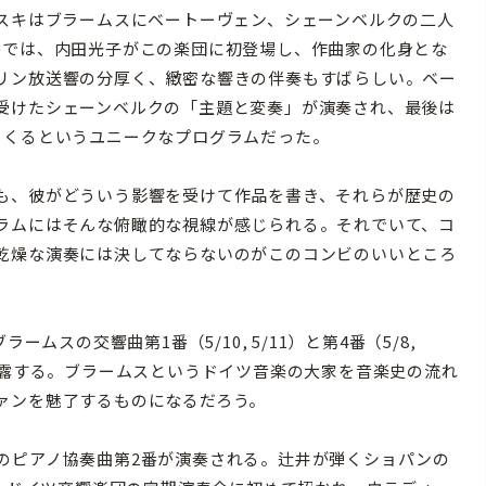
スキはブラームスにベートーヴェン、シェーンベルクの二人
番では、内田光子がこの楽団に初登場し、作曲家の化身とな
リン放送響の分厚く、緻密な響きの伴奏もすばらしい。ベー
受けたシェーンベルクの「主題と変奏」が演奏され、最後は
くくるというユニークなプログラムだった。
も、彼がどういう影響を受けて作品を書き、それらが歴史の
ラムにはそんな俯瞰的な視線が感じられる。それでいて、コ
乾燥な演奏には決してならないのがこのコンビのいいところ
ムスの交響曲第1番（5/10, 5/11）と第4番（5/8,
披露する。ブラームスというドイツ音楽の大家を音楽史の流れ
ァンを魅了するものになるだろう。
ピアノ協奏曲第2番が演奏される。辻井が弾くショパンの