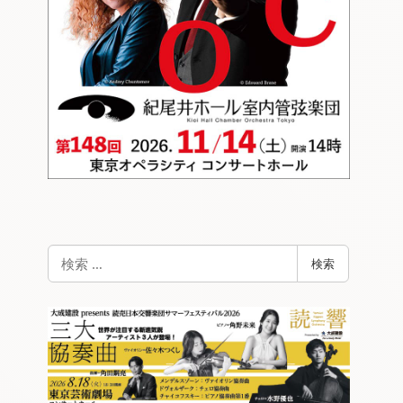
検
検索
索