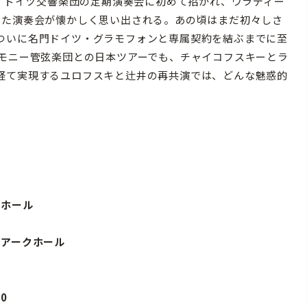
ン・ドイツ交響楽団の定期演奏会に初めて招かれ、ウラディー
した演奏会が懐かしく思い出される。あの頃はまだ初々しさ
ついに名門ドイツ・グラモフォンと専属契約を結ぶまでに至
ーモニー管弦楽団との日本ツアーでも、チャイコフスキーとラ
経て実現するユロフスキと辻井の再共演では、どんな魅惑的
）
トホール
ズ アークホール
0