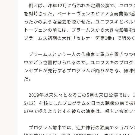
例えば、昨年12月に行われた定期公演で、ユロフ
を対峙させた。ベートーヴェンのピアノ協奏曲第3
ったかのような至芸を聴かせた。ユロフスキとベル
トーヴェンの前には、ブラームスから大きな影響を
ブラームス初期の大作「セレナーデ第1番」で締め
ブラームスという一人の作曲家に重点を置きつつ
中でどう位置付けられるのか。ユロフスキのプログ
ンセプトが先行するプログラムが陥りがちな、無味
だ。
2019年以来久々となるこの5月の来日公演では、ブラー
5/12）を核にしたプログラムを日本の聴衆の前で
の中で捉えようとする彼らの演奏は、幅広い音楽フ
プログラム前半では、辻井伸行の独奏でショパンの