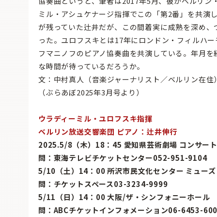
協奏曲というと、筆者は2017年5月、彼がベルリ
ミル・アシュケナージ指揮でこの「第2番」を共演
が残っていた辻井だが、この間着実に成熟を深め、
った。ユロフスキとは17年にロンドン・フィルハ
フマニノフのピアノ協奏曲を共演している。年月を
な時間が待っているだろうか。
文：中村真人（音楽ジャーナリスト／ベルリン在住
（ぶらあぼ2025年3月号より）
ウラディーミル・ユロフスキ指揮
ベルリン放送交響楽団 ピアノ：辻井伸行
2025.5/8（木）18：45 愛知県芸術劇場 コンサー
問：東海テレビチケットセンター052-951-9104
5/10（土）14：00 所沢市民文化センター ミュー
問：チケットスペース03-3234-9999
5/11（日）14：00 大阪/ザ・シンフォニーホール
問：ABCチケットインフォメーション06-6453-600