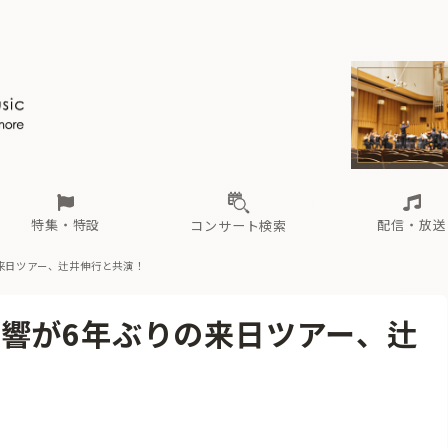
ール
（毎月更新）
東
電子版（無料・月刊）
トピックス
関西
フェスタサマーミューザKAWASAKI 2026
北海道・東北
注目公演
配布場所
インタビュー
中部
定期購読
中国・四国
CD新譜
N響＆東響 《7つ
九州・沖縄
書籍近刊
ロが推す！間違いないオーケストラコンサート
過去の特集
の先と
ブ配信スケジュール
さ
オーケストラの楽屋から
た
な
有料ライブ配信スケジュール
は
ま
や
海の向こうの音楽家
ら
わ
Aからの
載
特集・特設
配信・放送
コンサート検索
来日ツアー、辻井伸行と共演！
ール
（毎月更新）
東
電子版（無料・月刊）
トピックス
関西
フェスタサマーミューザKAWASAKI 2026
北海道・東北
注目公演
配布場所
インタビュー
中部
定期購読
中国・四国
CD新譜
N響＆東響 《7つ
九州・沖縄
書籍近刊
響が6年ぶりの来日ツアー、辻
ロが推す！間違いないオーケストラコンサート
過去の特集
の先と
ブ配信スケジュール
さ
オーケストラの楽屋から
た
な
有料ライブ配信スケジュール
は
ま
や
海の向こうの音楽家
ら
わ
Aからの
載