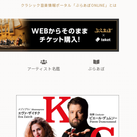
クラシック音楽情報ポータル「ぶらあぼONLINE」とは
の封印の書》
海外公演
FROM編集部
眺望
ぶらあぼブラス！
フォルテピアノ・オデッセイ
アーティスト名鑑
ぶらあぼ
の封印の書》
海外公演
FROM編集部
眺望
ぶらあぼブラス！
フォルテピアノ・オデッセイ