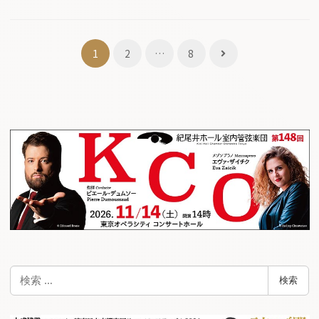
投
1
2
…
8
稿
ナ
ビ
ゲ
ー
シ
ョ
ン
検
検索
索