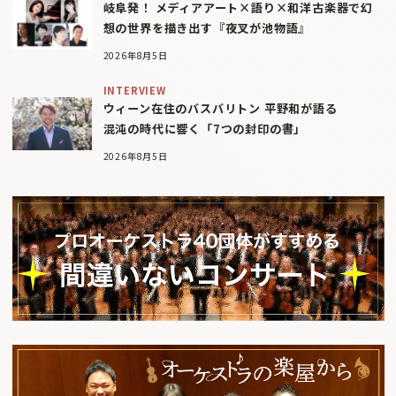
岐阜発！ メディアアート×語り×和洋古楽器で幻
想の世界を描き出す『夜叉が池物語』
2026年8月5日
INTERVIEW
ウィーン在住のバスバリトン 平野和が語る
混沌の時代に響く「7つの封印の書」
2026年8月5日