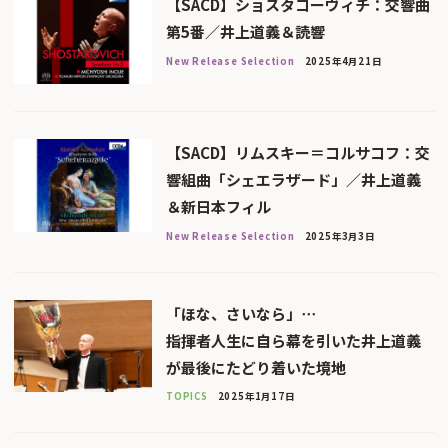
【SACD】ショスタコーヴィチ：交響曲
第5番／井上道義＆読響
New Release Selection
2025年4月21日
【SACD】リムスキー＝コルサコフ：交
響組曲「シェエラザード」／井上道義
＆新日本フィル
New Release Selection
2025年3月3日
「ほな、さいなら」⋯
指揮者人生に自ら幕を引いた井上道義
が最後にたどり着いた境地
TOPICS
2025年1月17日