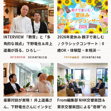
INTERVIEW 「教育」と「多
2026年夏休み 親子で楽しむ
角的な視点」 下野竜也＆井上
♪クラシックコンサート｜0
道義が語る、ひろし…
歳OK・体験型・本格派 …
INTERVIEW
2026年7月21日
FROM編集部
2026年7月14日
豪華対談が実現！ 井上道義さ
From編集部 NHK交響楽団＆
ん、下野竜也さんにインタビ
東京交響楽団による“奇跡”の