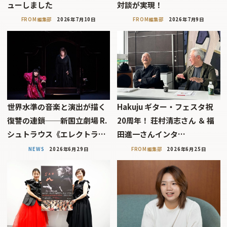
ューしました
対談が実現！
FROM編集部
2026年7月10日
FROM編集部
2026年7月9日
世界水準の音楽と演出が描く
Hakuju ギター・フェスタ祝
復讐の連鎖──新国立劇場 R.
20周年！ 荘村清志さん ＆ 福
シュトラウス《エレクトラ…
田進一さんインタ…
NEWS
2026年6月29日
FROM編集部
2026年6月25日