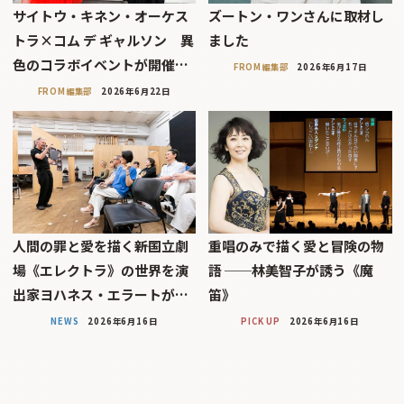
サイトウ・キネン・オーケス
ズートン・ワンさんに取材し
トラ×コム デ ギャルソン 異
ました
色のコラボイベントが開催…
FROM編集部
2026年6月17日
FROM編集部
2026年6月22日
人間の罪と愛を描く――新国立劇
重唱のみで描く愛と冒険の物
場《エレクトラ》の世界を演
語 ──林美智子が誘う《魔
出家ヨハネス・エラートが…
笛》
NEWS
2026年6月16日
PICK UP
2026年6月16日