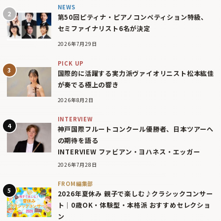
NEWS
第50回ピティナ・ピアノコンペティション特級、
セミファイナリスト6名が決定
2026年7月29日
PICK UP
国際的に活躍する実力派ヴァイオリニスト松本紘佳
が奏でる極上の響き
2026年8月2日
INTERVIEW
神戸国際フルートコンクール優勝者、日本ツアーへ
の期待を語る
INTERVIEW ファビアン・ヨハネス・エッガー
2026年7月28日
FROM編集部
2026年夏休み 親子で楽しむ♪クラシックコンサー
ト｜0歳OK・体験型・本格派 おすすめセレクショ
ン