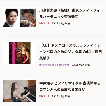
川瀬賢太郎（指揮） 東京シティ・フィ
ルハーモニック管弦楽団
PICK UP
2023年1月26日
【CD】ドメニコ・スカルラッティ：チ
ェンバロのためのソナタ集 Vol.1／辰巳
美納子
New Release Selection
2023年1月26日
中井知子 ピアノリサイタル 古典派から
ロマン派への華麗なる出逢い
PICK UP
2023年1月25日