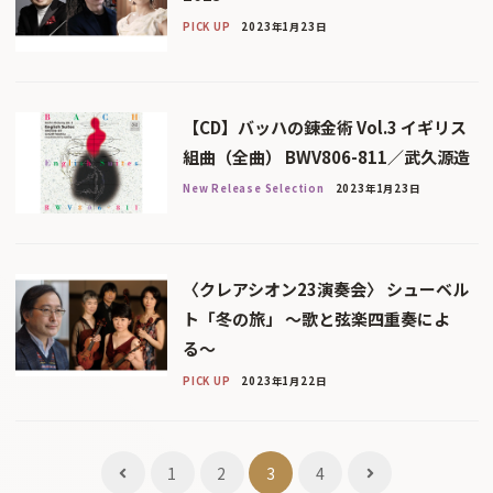
PICK UP
2023年1月23日
【CD】バッハの錬金術 Vol.3 イギリス
組曲（全曲） BWV806-811／武久源造
New Release Selection
2023年1月23日
〈クレアシオン23演奏会〉 シューベル
ト「冬の旅」 〜歌と弦楽四重奏によ
る〜
PICK UP
2023年1月22日
投
1
2
3
4