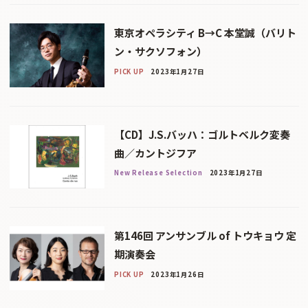
東京オペラシティ B→C 本堂誠（バリト
ン・サクソフォン）
PICK UP
2023年1月27日
【CD】J.S.バッハ：ゴルトベルク変奏
曲／カントジフア
New Release Selection
2023年1月27日
第146回 アンサンブル of トウキョウ 定
期演奏会
PICK UP
2023年1月26日