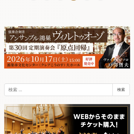
稿
ナ
ビ
ゲ
ー
シ
ョ
ン
検
検索
索