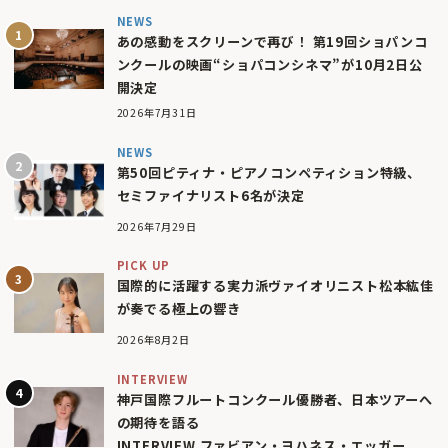
NEWS
あの感動をスクリーンで再び！ 第19回ショパンコ
ンクールの映画“ショパコンシネマ”が10月2日公
開決定
2026年7月31日
NEWS
第50回ピティナ・ピアノコンペティション特級、
セミファイナリスト6名が決定
2026年7月29日
PICK UP
国際的に活躍する実力派ヴァイオリニスト松本紘佳
が奏でる極上の響き
2026年8月2日
INTERVIEW
神戸国際フルートコンクール優勝者、日本ツアーへ
の期待を語る
INTERVIEW ファビアン・ヨハネス・エッガー