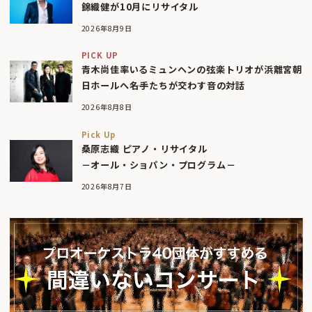
錦織健が10月にリサイタル
2026年8月9日
PICK UP
青木尚佳率いるミュンヘンの弦楽トリオが浜離宮朝
日ホールへ――名手たちが交わす音の対話
2026年8月8日
Pick Up
桑原志織 ピアノ・リサイタル
－オール・ショパン・プログラム－
2026年8月7日