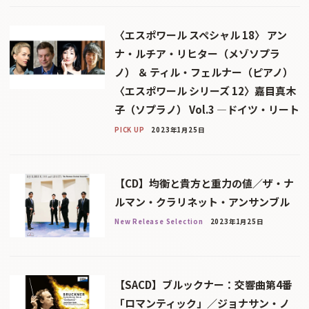
〈エスポワール スペシャル 18〉 アン
ナ・ルチア・リヒター（メゾソプラ
ノ） ＆ ティル・フェルナー（ピアノ）
〈エスポワール シリーズ 12〉嘉目真木
子（ソプラノ） Vol.3 ―ドイツ・リート
PICK UP
2023年1月25日
【CD】均衡と貴方と重力の値／ザ・ナ
ルマン・クラリネット・アンサンブル
New Release Selection
2023年1月25日
【SACD】ブルックナー：交響曲第4番
「ロマンティック」／ジョナサン・ノ