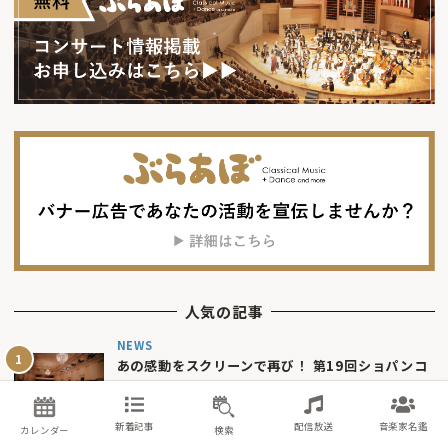
人気の記事
NEWS
あの感動をスクリーンで再び！ 第19回ショパンコ
ンクールの映画“ショパコンシネマ”が10月2日公
開決定
新着記事
配信放送
音楽家名鑑
カレンダー
検索
2026年7月31日