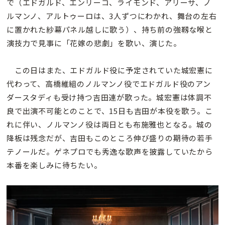
で（エドガルド、エンリーコ、ライモンド、アリーサ、ノ
ルマンノ、アルトゥーロは、3人ずつにわかれ、舞台の左右
に置かれた紗幕パネル越しに歌う）、持ち前の強靱な喉と
演技力で見事に「花嫁の悲劇」を歌い、演じた。
この日はまた、エドガルド役に予定されていた城宏憲に
代わって、高橋維組のノルマンノ役でエドガルド役のアン
ダースタディも受け持つ吉田連が歌った。城宏憲は体調不
良で出演不可能とのことで、15日も吉田が本役を歌う。こ
れに伴い、ノルマンノ役は両日とも布施雅也となる。城の
降板は残念だが、吉田もこのところ伸び盛りの期待の若手
テノールだ。ゲネプロでも秀逸な歌声を披露していたから
本番を楽しみに待ちたい。