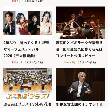
PICK UP
2026年7月23日
2年ぶりに帰ってくる！ 読響
阪哲朗とバボラークが豪華共
サマーフェスティバル
演！山形交響楽団さくらんぼ
2026《三大協奏曲》
コンサート公演レビュー
PICK UP
2026年7月22日
Close Up
2026年7月19日
ぶらあぼブラス！Vol.48 花咲
NHK交響楽団のイチオシ！ル