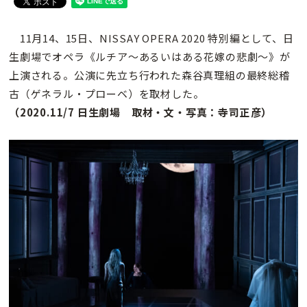
11月14、15日、NISSAY OPERA 2020 特別編として、日
生劇場でオペラ《ルチア〜あるいはある花嫁の悲劇〜》が
上演される。公演に先立ち行われた森谷真理組の最終総稽
古（ゲネラル・プローベ）を取材した。
（2020.11/7 日生劇場 取材・文・写真：寺司正彦）