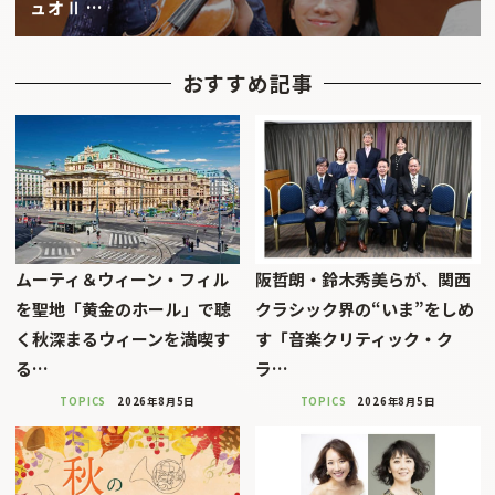
ュオⅡ …
おすすめ記事
ムーティ＆ウィーン・フィル
阪哲朗・鈴木秀美らが、関西
を聖地「黄金のホール」で聴
クラシック界の“いま”をしめ
く秋深まるウィーンを満喫す
す「音楽クリティック・ク
る…
ラ…
TOPICS
2026年8月5日
TOPICS
2026年8月5日