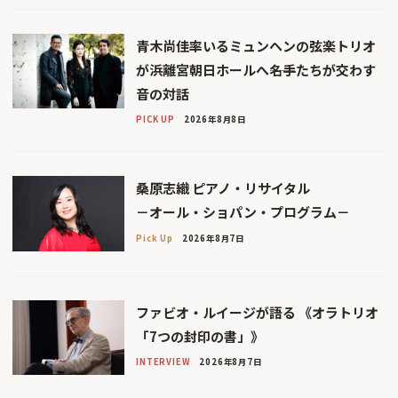
青木尚佳率いるミュンヘンの弦楽トリオ
が浜離宮朝日ホールへ――名手たちが交わす
音の対話
PICK UP
2026年8月8日
桑原志織 ピアノ・リサイタル
－オール・ショパン・プログラム－
Pick Up
2026年8月7日
ファビオ・ルイージが語る 《オラトリオ
「7つの封印の書」》
INTERVIEW
2026年8月7日