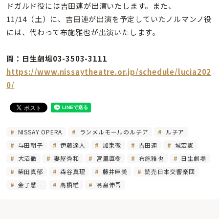
ドガルド役には吉田連が出演いたします。また、
11/14（土）に、吉田連が出演を予定していたノルマンノ役
には、代わって布施雅也が出演いたします。
問：日生劇場03-3503-3111
https://www.nissaytheatre.or.jp/schedule/lucia202
0/
NISSAY OPERA
ランメルモールのルチア
ルチア
与田朝子
伊藤達人
加耒徹
吉田連
城宏憲
大沼徹
妻屋秀和
宮里直樹
布施雅也
日生劇場
柴田真郁
森谷真理
藤井麻美
読売日本交響楽団
金子慧一
高橋維
髙畠伸吾