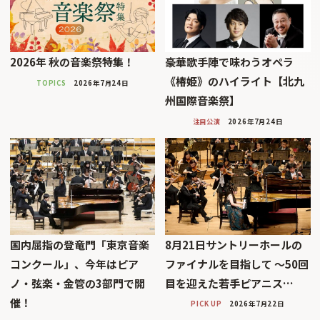
2026年 秋の音楽祭特集！
豪華歌手陣で味わうオペラ
《椿姫》のハイライト【北九
TOPICS
2026年7月24日
州国際音楽祭】
注目公演
2026年7月24日
国内屈指の登竜門「東京音楽
8月21日サントリーホールの
コンクール」、今年はピア
ファイナルを目指して 〜50回
ノ・弦楽・金管の3部門で開
目を迎えた若手ピアニス…
催！
PICK UP
2026年7月22日