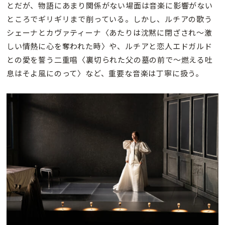
とだが、物語にあまり関係がない場面は音楽に影響がない
ところでギリギリまで削っている。しかし、ルチアの歌う
シェーナとカヴァティーナ〈あたりは沈黙に閉ざされ〜激
しい情熱に心を奪われた時〉や、ルチアと恋人エドガルド
との愛を誓う二重唱〈裏切られた父の墓の前で〜燃える吐
息はそよ風にのって〉など、重要な音楽は丁寧に扱う。