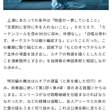
上演にあたっての条件は「物語が一貫していること」
「恣意的に音符に手を入れないこと」。そのうえで、「カ
ーテンコールを含め90分に収め、休憩なし」「合唱は使わ
ず、オーケストラは縮小編成する」ということだった。こ
の難題に取り組むため、田尾下は「もとのオペラからルチ
ア主体の場面を抜き出し、ルチアの物語を描くとしたらど
こを演奏箇所とするか」を指揮者の柴田真郁と相談しなが
ら決めた。
特別編の舞台はルチアの寝室（と泉を模した切穴）の
み。前奏曲に続いて第1部＜第4場：泉のある庭園＞からは
じまる。エンリーコがなぜ政略結婚を仕組まなければなら
なかったか、などの経緯は省略し、友人アリーサとの泉の
亡霊の話もうまく切り詰める。これは公演全般に言えるこ