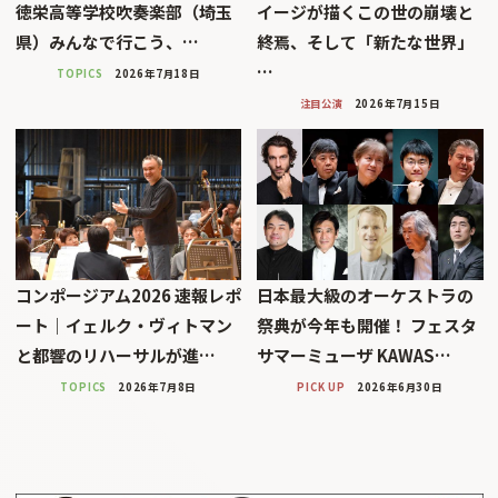
徳栄高等学校吹奏楽部（埼玉
イージが描くこの世の崩壊と
県）みんなで行こう、…
終焉、そして「新たな世界」
…
TOPICS
2026年7月18日
注目公演
2026年7月15日
コンポージアム2026 速報レポ
日本最大級のオーケストラの
ート｜イェルク・ヴィトマン
祭典が今年も開催！ フェスタ
と都響のリハーサルが進…
サマーミューザ KAWAS…
TOPICS
2026年7月8日
PICK UP
2026年6月30日