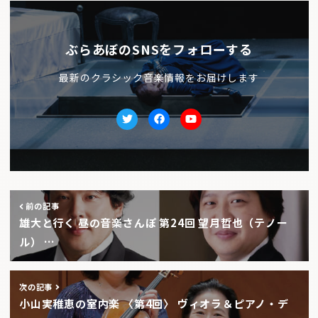
ぶらあぼのSNSをフォローする
最新のクラシック音楽情報をお届けします
Twitter
facebook
Youtube
前の記事
雄大と行く 昼の音楽さんぽ 第24回 望月哲也（テノー
ル） …
次の記事
小山実稚恵の室内楽 〈第4回〉 ヴィオラ＆ピアノ・デ