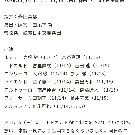
2020.11/14（土）、11/15（日）各日14：00 日生劇場
指揮：柴田真郁
演出・翻案：田尾下 哲
管弦楽：読売日本交響楽団
出演
ルチア：高橋 維（11/14） 森谷真理（11/15）
エドガルド：宮里直樹（11/14） 吉田 連（11/15）
エンリーコ：大沼 徹（11/14） 加耒 徹（11/15）
ライモンド：金子慧一（11/14） 妻屋秀和（11/15）
アルトゥーロ：髙畠伸吾（11/14） 伊藤達人（11/15）
アリーサ：与田朝子（11/14） 藤井麻美（11/15）
ノルマンノ：布施雅也（11/14,11/15）
＊11/15（日）に、エドガルド役で出演を予定していた城宏
憲は、体調不良により出演できなくなりました。同日のエ