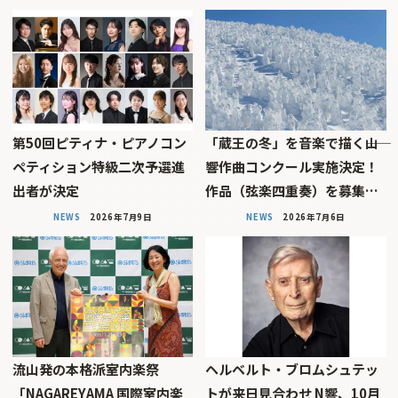
第50回ピティナ・ピアノコン
「蔵王の冬」を音楽で描く――山
ペティション特級二次予選進
響作曲コンクール実施決定！
出者が決定
作品（弦楽四重奏）を募集…
NEWS
2026年7月9日
NEWS
2026年7月6日
流山発の本格派室内楽祭
ヘルベルト・ブロムシュテッ
「NAGAREYAMA 国際室内楽
トが来日見合わせ N響、10月