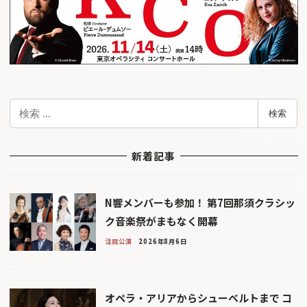
検
検索
索
新着記事
N響メンバーも参加！ 第7回那須クラシッ
ク音楽祭がまもなく開幕
注目公演
2026年8月6日
オペラ・アリアからシューベルトまで コ