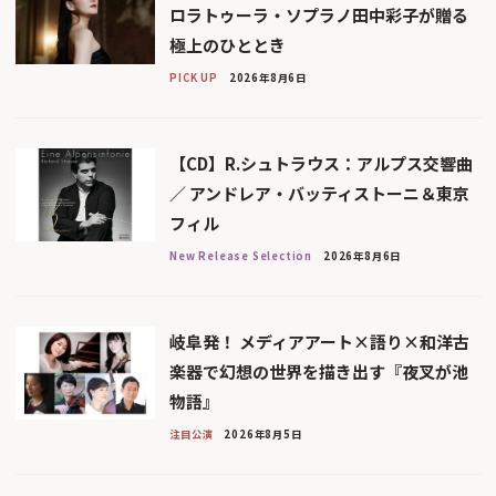
ロラトゥーラ・ソプラノ田中彩子が贈る
極上のひととき
PICK UP
2026年8月6日
【CD】R.シュトラウス：アルプス交響曲
／ アンドレア・バッティストーニ＆東京
フィル
New Release Selection
2026年8月6日
岐阜発！ メディアアート×語り×和洋古
楽器で幻想の世界を描き出す『夜叉が池
物語』
注目公演
2026年8月5日