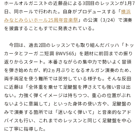
ホールオルガニストの近藤岳による3回目のレッスンが1月7
日、同ホールで行われた。自身がプロデュースする「
横浜
みなとみらいホール25周年音楽祭
」の公演（3/24）で演奏
を披露することもすでに発表されている。
今回は、過去2回のレッスンでも取り組んだバッハ「トッ
カータとフーガ 二短調 BWV565」を題材に前回までの振り
返りからスタート。本番さながらの集中力で勢いよく冒頭
を弾き始めたが、約2ヵ月ぶりとなるオルガン演奏のため、
両手両足を使う難所では苦労している様子も。そんな反田
に近藤は「全体重を乗せて足鍵盤を押さえても強い音は出
ない。力強く弾くイメージは持ちつつ、重心の位置がぶれ
ないように意識して」といった身体の使い方や、足鍵盤の
みで演奏する箇所では「迷いなく弾いて」と音楽的なアド
バイスも行い、これまでのレッスンと同じく足鍵盤を中心
に丁寧に指導した。