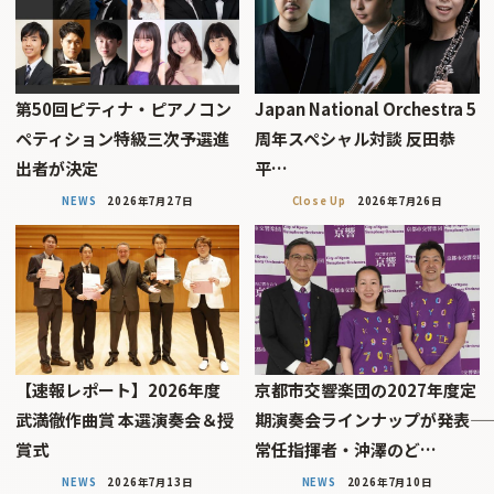
第50回ピティナ・ピアノコン
Japan National Orchestra 5
ペティション特級三次予選進
周年スペシャル対談 反田恭
出者が決定
平…
NEWS
2026年7月27日
Close Up
2026年7月26日
【速報レポート】2026年度
京都市交響楽団の2027年度定
武満徹作曲賞 本選演奏会＆授
期演奏会ラインナップが発表――
賞式
常任指揮者・沖澤のど…
NEWS
2026年7月13日
NEWS
2026年7月10日