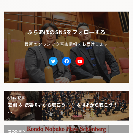
ぶらあぼのSNSをフォローする
最新のクラシック音楽情報をお届けします
Twitter
facebook
Youtube
前の記事
芸劇 ＆ 読響 0才から聴こう！！ ＆ 4才から聴こう！！
…
次の記事