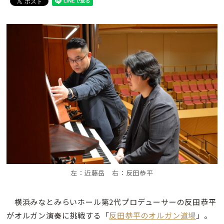
左：近藤岳 右：反田恭平
横浜みなとみらいホール第2代プロデューサーの反田恭平
がオルガン演奏に挑戦する「
反田恭平のオルガン道場
」。