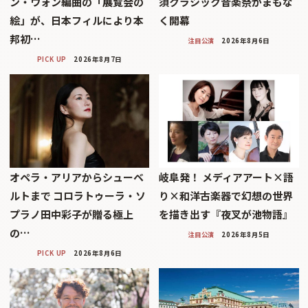
ン・ウォン編曲の「展覧会の
須クラシック音楽祭がまもな
絵」が、日本フィルにより本
く開幕
邦初…
注目公演
2026年8月6日
PICK UP
2026年8月7日
オペラ・アリアからシューベ
岐阜発！ メディアアート×語
ルトまで コロラトゥーラ・ソ
り×和洋古楽器で幻想の世界
プラノ田中彩子が贈る極上
を描き出す『夜叉が池物語』
の…
注目公演
2026年8月5日
PICK UP
2026年8月6日