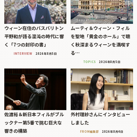
ウィーン在住のバスバリトン
ムーティ＆ウィーン・フィル
平野和が語る混沌の時代に響
を聖地「黄金のホール」で聴
く「7つの封印の書」
く秋深まるウィーンを満喫す
る…
INTERVIEW
2026年8月5日
TOPICS
2026年8月5日
佐渡裕＆新日本フィルがブル
外村理紗さんにインタビュー
ックナー第5番で挑む巨大な
しました
響きの構築
FROM編集部
2026年8月4日