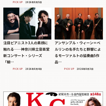
PICK UP
2026年8月5日
注目ピアニスト3人の素顔に
アンサンブル・ウィーン＝ベ
触れる──神奈川県立音楽堂
ルリンの名手たちと群響によ
新コンサート・シリーズ
るモーツァルトの協奏曲5作
「朝…
品…
PICK UP
2026年8月4日
PICK UP
2026年8月3日