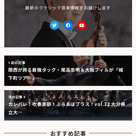
最新のクラシック音楽情報をお届けします
Twitter
facebook
Youtube
前の記事
関西が誇る最強タッグ・尾高忠明＆大阪フィルが「城
下町ツアー」…
次の記事
ガンバレ！吹奏楽部！ぶらあぼブラス！vol.32 大分県
立大…
おすすめ記事