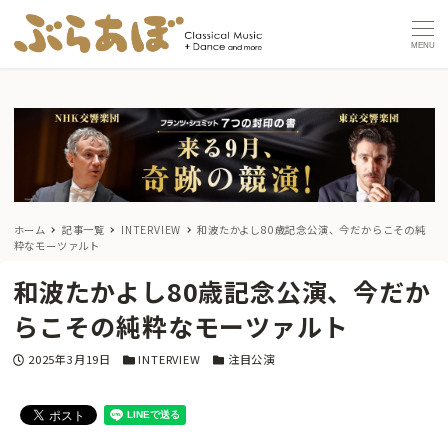
MENU
ホーム
記事一覧
INTERVIEW
和波たかよし80歳記念公演、今だからこその純
粋なモーツァルト
和波たかよし80歳記念公演、今だか
らこその純粋なモーツァルト
投稿日
カテゴリー
カテゴリー
2025年3月19日
INTERVIEW
注目公演