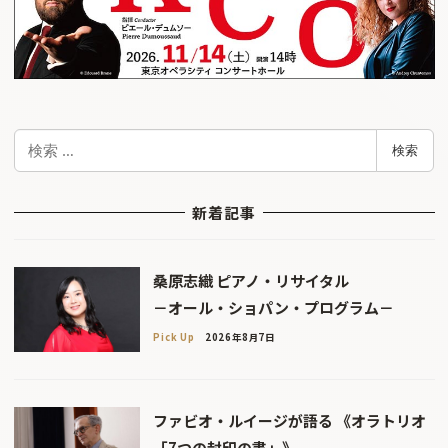
検
検索
索
新着記事
桑原志織 ピアノ・リサイタル
－オール・ショパン・プログラム－
Pick Up
2026年8月7日
ファビオ・ルイージが語る 《オラトリオ
「7つの封印の書」》