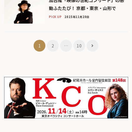
加古隆「映像の世紀コンサート」の感
動ふたたび！ 京都・東京・山形で
PICK UP
2025年11月20日
投
1
2
…
10
稿
ナ
ビ
ゲ
ー
シ
ョ
ン