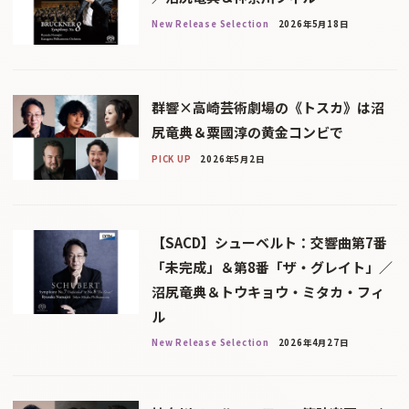
New Release Selection
2026年5月18日
群響×高崎芸術劇場の《トスカ》は沼
尻竜典＆粟國淳の黄金コンビで
PICK UP
2026年5月2日
【SACD】シューベルト：交響曲第7番
「未完成」＆第8番「ザ・グレイト」／
沼尻竜典＆トウキョウ・ミタカ・フィ
ル
New Release Selection
2026年4月27日