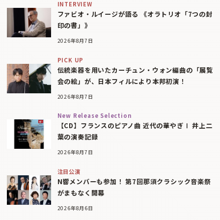
INTERVIEW
ファビオ・ルイージが語る 《オラトリオ「7つの封
印の書」》
2026年8月7日
PICK UP
伝統楽器を用いたカーチュン・ウォン編曲の「展覧
会の絵」が、日本フィルにより本邦初演！
2026年8月7日
New Release Selection
【CD】フランスのピアノ曲 近代の華やぎⅠ 井上二
葉の演奏記録
2026年8月7日
注目公演
N響メンバーも参加！ 第7回那須クラシック音楽祭
がまもなく開幕
2026年8月6日