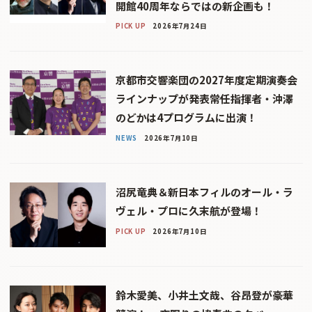
開館40周年ならではの新企画も！
PICK UP
2026年7月24日
京都市交響楽団の2027年度定期演奏会
ラインナップが発表――常任指揮者・沖澤
のどかは4プログラムに出演！
NEWS
2026年7月10日
沼尻竜典＆新日本フィルのオール・ラ
ヴェル・プロに久末航が登場！
PICK UP
2026年7月10日
鈴木愛美、小井土文哉、谷昂登が豪華