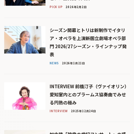
PICK UP
2026年2月2日
シーズン開幕とトリは新制作でイタリ
ア・オペラを上演――新国立劇場オペラ部
門 2026/27シーズン・ラインナップ発
表
NEWS
2026年1月21日
INTERVIEW 前橋汀子（ヴァイオリン）
愛知室内とのブラームス協奏曲でみせ
る円熟の極み
INTERVIEW
2025年12月24日