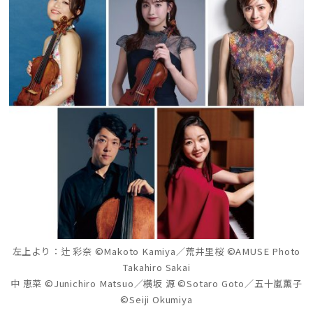
左上より：辻 彩奈 ©Makoto Kamiya／荒井里桜 ©AMUSE Photo
Takahiro Sakai
中 恵菜 ©Junichiro Matsuo／横坂 源 ©Sotaro Goto／五十嵐薫子
©Seiji Okumiya