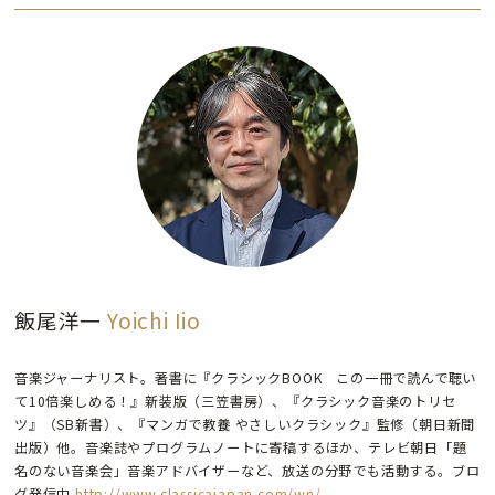
飯尾洋一
Yoichi Iio
音楽ジャーナリスト。著書に『クラシックBOOK この一冊で読んで聴い
て10倍楽しめる！』新装版（三笠書房）、『クラシック音楽のトリセ
ツ』（SB新書）、『マンガで教養 やさしいクラシック』監修（朝日新聞
出版）他。音楽誌やプログラムノートに寄稿するほか、テレビ朝日「題
名のない音楽会」音楽アドバイザーなど、放送の分野でも活動する。ブロ
グ発信中
http://www.classicajapan.com/wn/