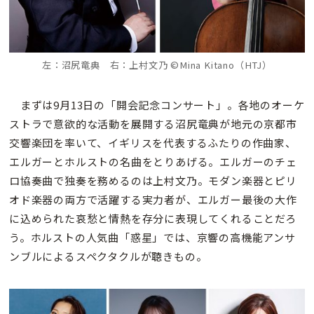
左：沼尻竜典 右：上村文乃 ©Mina Kitano（HTJ）
まずは9月13日の「開会記念コンサート」。各地のオーケ
ストラで意欲的な活動を展開する沼尻竜典が地元の京都市
交響楽団を率いて、イギリスを代表するふたりの作曲家、
エルガーとホルストの名曲をとりあげる。エルガーのチェ
ロ協奏曲で独奏を務めるのは上村文乃。モダン楽器とピリ
オド楽器の両方で活躍する実力者が、エルガー最後の大作
に込められた哀愁と情熱を存分に表現してくれることだろ
う。ホルストの人気曲「惑星」では、京響の高機能アンサ
ンブルによるスペクタクルが聴きもの。