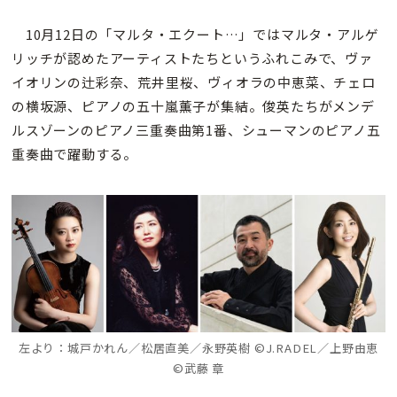
10月12日の「マルタ・エクート…」ではマルタ・アルゲ
リッチが認めたアーティストたちというふれこみで、ヴァ
イオリンの辻彩奈、荒井里桜、ヴィオラの中恵菜、チェロ
の横坂源、ピアノの五十嵐薫子が集結。俊英たちがメンデ
ルスゾーンのピアノ三重奏曲第1番、シューマンのピアノ五
重奏曲で躍動する。
左より：城戸かれん／松居直美／永野英樹 ©J.RADEL／上野由恵
©武藤 章