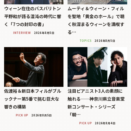
ウィーン在住のバスバリトン
ムーティ＆ウィーン・フィル
平野和が語る混沌の時代に響
を聖地「黄金のホール」で聴
く「7つの封印の書」
く秋深まるウィーンを満喫す
る…
INTERVIEW
2026年8月5日
TOPICS
2026年8月5日
佐渡裕＆新日本フィルがブル
注目ピアニスト3人の素顔に
ックナー第5番で挑む巨大な
触れる──神奈川県立音楽堂
響きの構築
新コンサート・シリーズ
「朝…
PICK UP
2026年8月5日
PICK UP
2026年8月4日