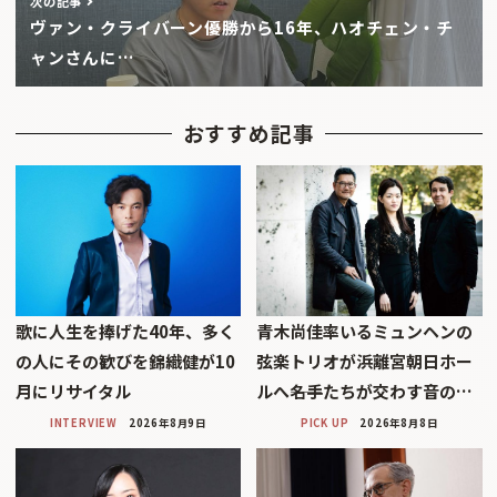
次の記事
ヴァン・クライバーン優勝から16年、ハオチェン・チ
ャンさんに…
おすすめ記事
歌に人生を捧げた40年、多く
青木尚佳率いるミュンヘンの
の人にその歓びを錦織健が10
弦楽トリオが浜離宮朝日ホー
月にリサイタル
ルへ――名手たちが交わす音の…
INTERVIEW
2026年8月9日
PICK UP
2026年8月8日