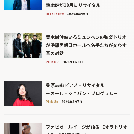
錦織健が10月にリサイタル
INTERVIEW
2026年8月9日
青木尚佳率いるミュンヘンの弦楽トリオ
が浜離宮朝日ホールへ――名手たちが交わす
音の対話
PICK UP
2026年8月8日
桑原志織 ピアノ・リサイタル
－オール・ショパン・プログラム－
Pick Up
2026年8月7日
ファビオ・ルイージが語る 《オラトリオ