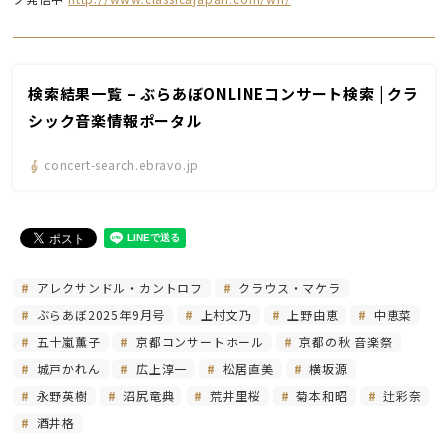
検索結果一覧 – ぶらあぼONLINEコンサート検索 | クラ
シック音楽情報ポータル
concert-search.ebravo.jp
アレクサンドル・カントロフ
クラウス・マケラ
ぶらあぼ2025年9月号
上村文乃
上野由恵
中恵菜
五十嵐薫子
京都コンサートホール
京都の秋 音楽祭
城戸かれん
広上淳一
松居直美
横坂源
永野英樹
沼尻竜典
荒井里桜
菊本和昭
辻彩奈
酒井格