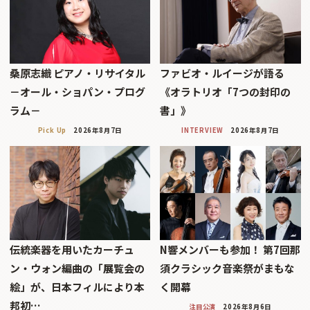
桑原志織 ピアノ・リサイタル
ファビオ・ルイージが語る
－オール・ショパン・プログ
《オラトリオ「7つの封印の
ラム－
書」》
Pick Up
2026年8月7日
INTERVIEW
2026年8月7日
伝統楽器を用いたカーチュ
N響メンバーも参加！ 第7回那
ン・ウォン編曲の「展覧会の
須クラシック音楽祭がまもな
絵」が、日本フィルにより本
く開幕
邦初…
注目公演
2026年8月6日