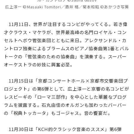
広上淳一 ©Masaaki Tomitori／酒井 格／菊本和昭 ©あかつき写房
11月11日、世界が注目するコンビがやってくる。若き偉
才クラウス・マケラが、世界最高峰の名門ロイヤル・コン
セルトヘボウ管弦楽団とともに来日。アレクサンドル・カ
ントロフ独奏によるブラームスのピアノ協奏曲第1番とバル
トークの「管弦楽のための協奏曲」を演奏する。スーパー
オーケストラの妙技に興奮必至。
11月15日は「京都コンサートホール×京都市交響楽団プ
ロジェクト」の第6弾として、広上淳一と京響の名コンビが
レスピーギの「ローマ三部作」を中心とした華麗なプログ
ラムを披露する。石丸由佳のオルガンも加わったバーバー
の「祝典トッカータ」もゴージャス。音の饗宴だ。
11月30日は「KCH的クラシック音楽のススメ」第6弾