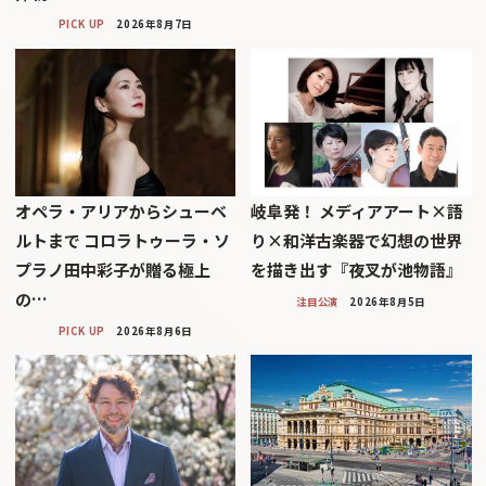
PICK UP
2026年8月7日
オペラ・アリアからシューベ
岐阜発！ メディアアート×語
ルトまで コロラトゥーラ・ソ
り×和洋古楽器で幻想の世界
プラノ田中彩子が贈る極上
を描き出す『夜叉が池物語』
の…
注目公演
2026年8月5日
PICK UP
2026年8月6日