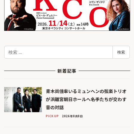
検
検索
索
新着記事
青木尚佳率いるミュンヘンの弦楽トリオ
が浜離宮朝日ホールへ――名手たちが交わす
音の対話
PICK UP
2026年8月8日