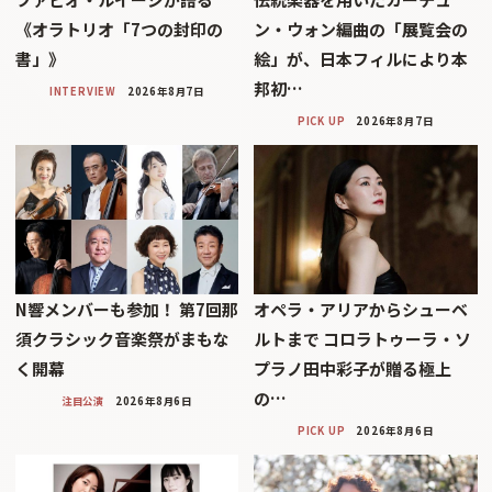
《オラトリオ「7つの封印の
ン・ウォン編曲の「展覧会の
書」》
絵」が、日本フィルにより本
邦初…
INTERVIEW
2026年8月7日
PICK UP
2026年8月7日
N響メンバーも参加！ 第7回那
オペラ・アリアからシューベ
須クラシック音楽祭がまもな
ルトまで コロラトゥーラ・ソ
く開幕
プラノ田中彩子が贈る極上
の…
注目公演
2026年8月6日
PICK UP
2026年8月6日