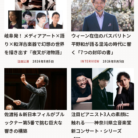
岐阜発！ メディアアート×語
ウィーン在住のバスバリトン
り×和洋古楽器で幻想の世界
平野和が語る混沌の時代に響
を描き出す『夜叉が池物語』
く「7つの封印の書」
注目公演
2026年8月5日
INTERVIEW
2026年8月5日
佐渡裕＆新日本フィルがブル
注目ピアニスト3人の素顔に
ックナー第5番で挑む巨大な
触れる──神奈川県立音楽堂
響きの構築
新コンサート・シリーズ