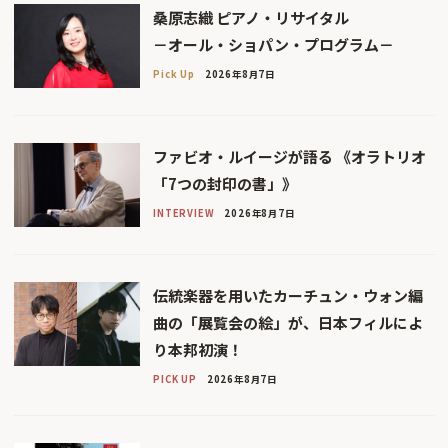
桑原志織 ピアノ・リサイタル
－オール・ショパン・プログラム－
Pick Up
2026年8月7日
ファビオ・ルイージが語る 《オラトリオ
「7つの封印の書」》
INTERVIEW
2026年8月7日
伝統楽器を用いたカーチュン・ウォン編
曲の「展覧会の絵」が、日本フィルによ
り本邦初演！
PICK UP
2026年8月7日