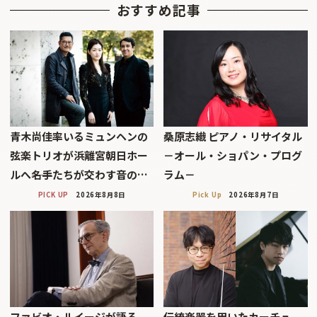
おすすめ記事
青木尚佳率いるミュンヘンの
桑原志織 ピアノ・リサイタル
弦楽トリオが浜離宮朝日ホー
－オール・ショパン・プログ
ルへ――名手たちが交わす音の…
ラム－
PICK UP
2026年8月8日
Pick Up
2026年8月7日
ファビオ・ルイージが語る
伝統楽器を用いたカーチュ