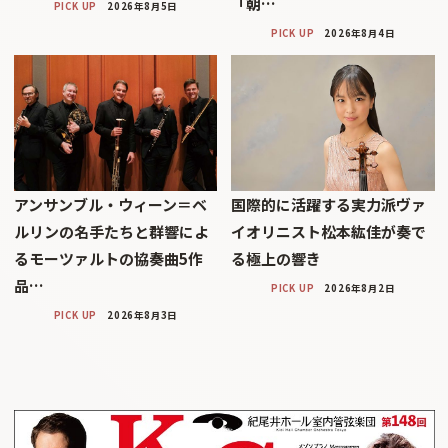
「朝…
PICK UP
2026年8月5日
PICK UP
2026年8月4日
アンサンブル・ウィーン＝ベ
国際的に活躍する実力派ヴァ
ルリンの名手たちと群響によ
イオリニスト松本紘佳が奏で
るモーツァルトの協奏曲5作
る極上の響き
品…
PICK UP
2026年8月2日
PICK UP
2026年8月3日