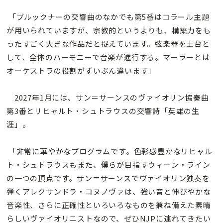
「ブルックナーの交響曲のなかでも第5番はコラール主題
が用いられていますが、宗教的というよりも、構築力をも
ったすごく大きな作品だと捉えています。弦楽器を土台と
して、全体のハーモニーで音楽が進行する。マーラーとは
オーケストラの役割がずいぶん違います」
2027年1月には、サン＝サーンスのヴァイオリン協奏曲
第3番とリヒャルト・シュトラウスの交響詩「英雄の生
涯」。
「非常に華やかなプログラムです。色彩感豊かなリヒャル
ト・シュトラウスもまた、僕らが目指すウィーン・ライン
の一つの頂点です。サン＝サーンスでヴァイオリン独奏を
弾くアレクサンドラ・コヌノヴァは、強い音と伸びやかな
音楽性、さらに正確性といろいろなものを兼ね備えた素晴
らしいヴァイオリニストなので、ぜひNJPに連れてきたい