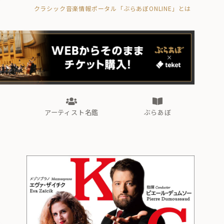
クラシック音楽情報ポータル「ぶらあぼONLINE」とは
の封印の書》
海外公演
FROM編集部
眺望
ぶらあぼブラス！
フォルテピアノ・オデッセイ
アーティスト名鑑
ぶらあぼ
の封印の書》
海外公演
FROM編集部
眺望
ぶらあぼブラス！
フォルテピアノ・オデッセイ