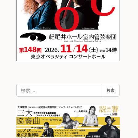
検
検索
索