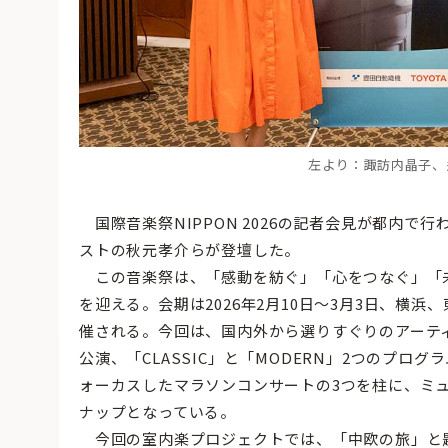
左より：諏訪内晶子、辻
国際音楽祭NIPPON 2026の記者会見が都内で
ストの秋元孝介らが登壇した。
この音楽祭は、「感動を紡ぐ」「心をつなぐ」「未
を迎える。会期は2026年2月10日〜3月3日、横浜
催される。今回は、国内外から選りすぐりのアーテ
公演、「CLASSIC」と「MODERN」2つのプ
ォーカスしたマラソンコンサートの3つを柱に、ミ
ナップとなっている。
今回の室内楽プロジェクトでは、「中欧の旅」と