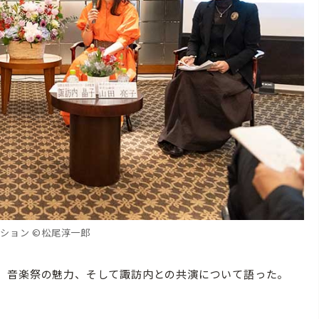
ション ©️松尾淳一郎
、音楽祭の魅力、そして諏訪内との共演について語った。