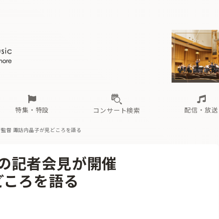
ール
（毎月更新）
東
電子版（無料・月刊）
トピックス
関西
フェスタサマーミューザKAWASAKI 2026
北海道・東北
注目公演
配布場所
インタビュー
中部
定期購読
中国・四国
CD新譜
N響＆東響 《7つ
九州・沖縄
書籍近刊
ロが推す！間違いないオーケストラコンサート
過去の特集
の先と
ブ配信スケジュール
さ
オーケストラの楽屋から
た
な
有料ライブ配信スケジュール
は
ま
や
海の向こうの音楽家
ら
わ
Aからの
載
特集・特設
配信・放送
コンサート検索
術監督 諏訪内晶子が見どころを語る
ール
（毎月更新）
東
電子版（無料・月刊）
トピックス
関西
フェスタサマーミューザKAWASAKI 2026
北海道・東北
注目公演
配布場所
インタビュー
中部
定期購読
中国・四国
CD新譜
N響＆東響 《7つ
九州・沖縄
書籍近刊
26の記者会見が開催
ロが推す！間違いないオーケストラコンサート
過去の特集
の先と
ブ配信スケジュール
さ
オーケストラの楽屋から
た
な
有料ライブ配信スケジュール
は
ま
や
海の向こうの音楽家
ら
わ
Aからの
どころを語る
載