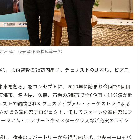
本 玲、秋元孝介 ©️松尾淳一郎
行われ、芸術監督の諏訪内晶子、チェリストの辻本玲、ピアニ
来を創る」をコンセプトに、2013年に始まり今回で9回目
、東海市、名古屋、久慈、石巻の5都市で全6企画・11公演が開
ィストで結成されたフェスティヴァル・オーケストラによる
ログラムがある室内楽プロジェクト、そしてフォーレの室内楽にフ
ュージアム・コンサートやマスタークラスなど充実のライン
題し、従来のレパートリーから視点を広げ、中央ヨーロッパ