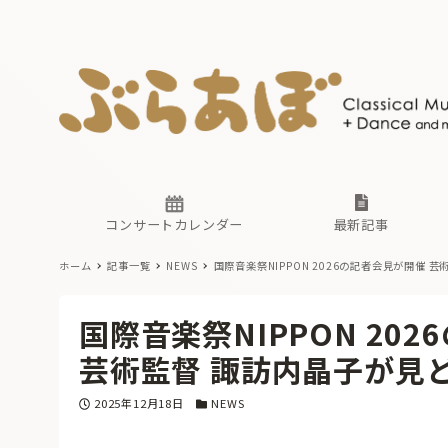
ニュース
ヤマハホ
番組一覧
東京・関
ぶらあぼ
現場のプ
古楽とそ
無料ライ
あ
か
過去の連
コンサートカレンダー
最新記事
ホーム
記事一覧
NEWS
国際音楽祭NIPPON 2026の記者会見が開催
芸
ニュース
ヤマハホ
番組一覧
東京・関
ぶらあぼ
国際音楽祭NIPPON 20
現場のプ
古楽とそ
無料ライ
あ
か
芸術監督 諏訪内晶子が見
過去の連
投稿日
カテゴリー
2025年12月18日
NEWS