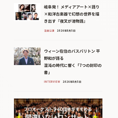
岐阜発！ メディアアート×語り
×和洋古楽器で幻想の世界を描
き出す『夜叉が池物語』
注目公演
2026年8月5日
ウィーン在住のバスバリトン 平
野和が語る
混沌の時代に響く「7つの封印の
書」
INTERVIEW
2026年8月5日