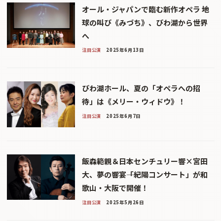
オール・ジャパンで臨む新作オペラ 地
球の叫び《みづち》、びわ湖から世界
へ
注目公演
2025年6月13日
びわ湖ホール、夏の「オペラへの招
待」は《メリー・ウィドウ》！
注目公演
2025年6月7日
飯森範親＆日本センチュリー響×宮田
大、夢の響宴――「紀陽コンサート」が和
歌山・大阪で開催！
注目公演
2025年5月26日