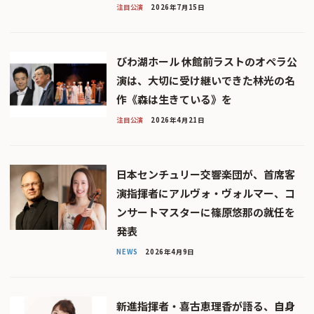
注目公演
2026年7月15日
びわ湖ホール 休館前ラストのオペラ公
演は、大切に受け継いできた林光の名
作《森は生きている》を
注目公演
2026年4月21日
日本センチュリー交響楽団が、首席客
演指揮者にアルヴォ・ヴォルマー、コ
ンサートマスターに篠原悠那の就任を
発表
NEWS
2026年4月9日
新進指揮者・喜古恵理香が語る、自身