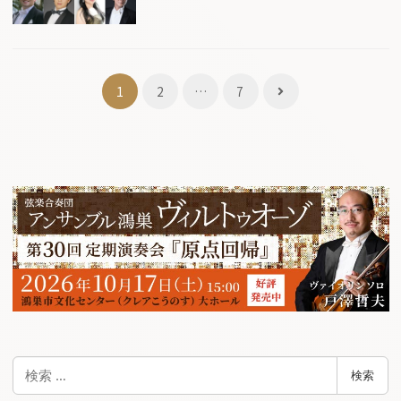
投
1
2
…
7
稿
ナ
ビ
ゲ
ー
シ
ョ
ン
検
検索
索