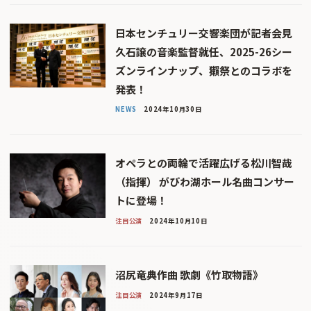
日本センチュリー交響楽団が記者会見
久石譲の音楽監督就任、2025-26シー
ズンラインナップ、獺祭とのコラボを
発表！
NEWS
2024年10月30日
オペラとの両輪で活躍広げる松川智哉
（指揮） がびわ湖ホール名曲コンサー
トに登場！
注目公演
2024年10月10日
沼尻竜典作曲 歌劇《竹取物語》
注目公演
2024年9月17日