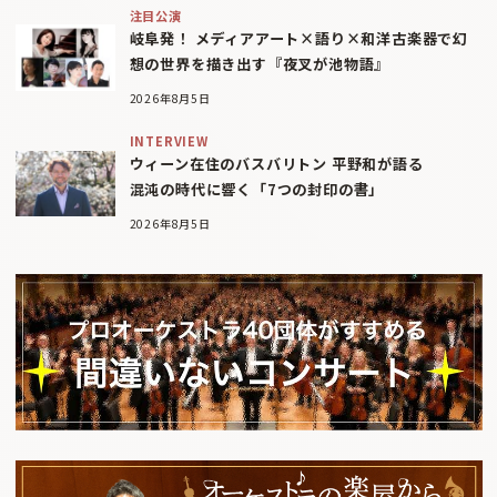
注目公演
岐阜発！ メディアアート×語り×和洋古楽器で幻
想の世界を描き出す『夜叉が池物語』
2026年8月5日
INTERVIEW
ウィーン在住のバスバリトン 平野和が語る
混沌の時代に響く「7つの封印の書」
2026年8月5日