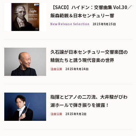
【SACD】ハイドン：交響曲集 Vol.30／
飯森範親＆日本センチュリー響
New Release Selection
2025年9月25日
久石譲が日本センチュリー交響楽団の
精鋭たちと誘う現代音楽の世界
注目公演
2025年9月24日
指揮とピアノの二刀流、大井駿がびわ
湖ホールで弾き振りを披露！
注目公演
2025年9月2日