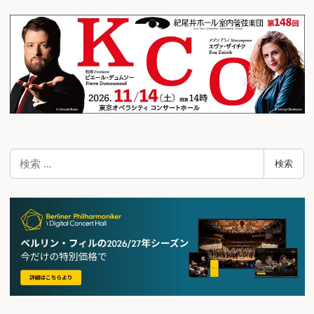
ゲ
ー
シ
ョ
ン
検
検索
索