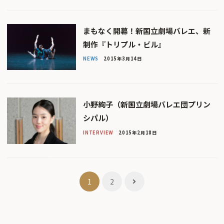
まもなく開幕！新国立劇場バレエ、新
制作『トリプル・ビル』
NEWS
2015年3月14日
小野絢子（新国立劇場バレエ団プリン
シパル）
INTERVIEW
2015年2月18日
投
1
2
稿
ナ
ビ