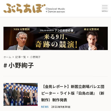
MENU
ホーム
記事一覧
小野絢子
小野絢子
【会見レポート】新国立劇場バレエ団
ピーター・ライト版『白鳥の湖』（新
制作）制作発表
NEWS
2021年9月30日