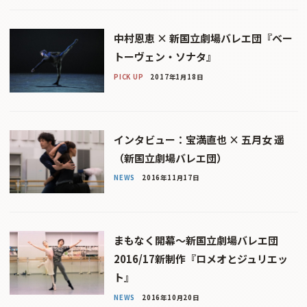
中村恩恵 × 新国立劇場バレエ団『ベー
トーヴェン・ソナタ』
PICK UP
2017年1月18日
インタビュー：宝満直也 × 五月女 遥
（新国立劇場バレエ団）
NEWS
2016年11月17日
まもなく開幕〜新国立劇場バレエ団
2016/17新制作『ロメオとジュリエッ
ト』
NEWS
2016年10月20日