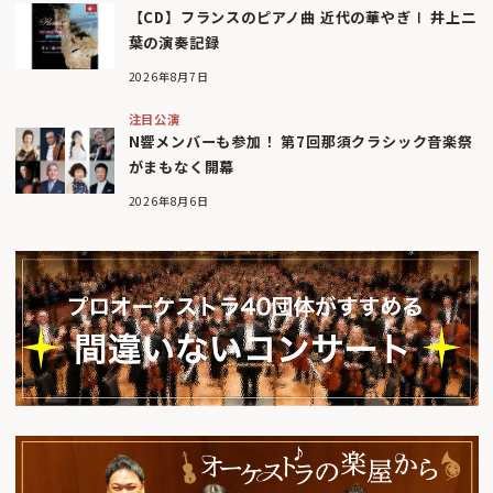
【CD】フランスのピアノ曲 近代の華やぎⅠ 井上二
葉の演奏記録
2026年8月7日
注目公演
N響メンバーも参加！ 第7回那須クラシック音楽祭
がまもなく開幕
2026年8月6日