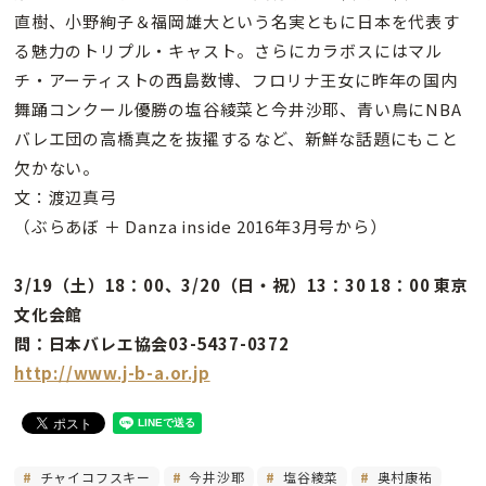
直樹、小野絢子＆福岡雄大という名実ともに日本を代表す
る魅力のトリプル・キャスト。さらにカラボスにはマル
チ・アーティストの西島数博、フロリナ王女に昨年の国内
舞踊コンクール優勝の塩谷綾菜と今井沙耶、青い鳥にNBA
バレエ団の高橋真之を抜擢するなど、新鮮な話題にもこと
欠かない。
文：渡辺真弓
（ぶらあぼ ＋ Danza inside 2016年3月号から）
3/19（土）18：00、3/20（日・祝）13：30 18：00 東京
文化会館
問：日本バレエ協会03-5437-0372
http://www.j-b-a.or.jp
チャイコフスキー
今井沙耶
塩谷綾菜
奥村康祐