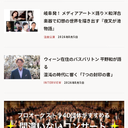
岐阜発！ メディアアート×語り×和洋古
楽器で幻想の世界を描き出す『夜叉が池
物語』
注目公演
2026年8月5日
ウィーン在住のバスバリトン 平野和が語
る
混沌の時代に響く「7つの封印の書」
INTERVIEW
2026年8月5日