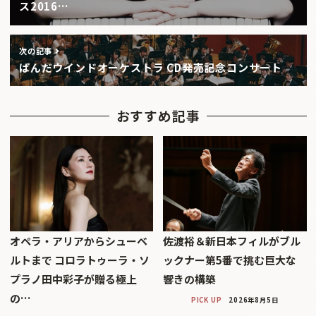
ス2016…
次の記事
ぱんだウインドオーケストラ CD発売記念コンサート
おすすめ記事
オペラ・アリアからシューベ
佐渡裕＆新日本フィルがブル
ルトまで コロラトゥーラ・ソ
ックナー第5番で挑む巨大な
プラノ田中彩子が贈る極上
響きの構築
の…
PICK UP
2026年8月5日