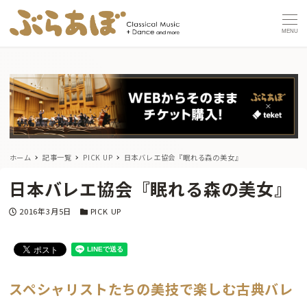
MENU
ホーム
記事一覧
PICK UP
日本バレエ協会『眠れる森の美女』
日本バレエ協会『眠れる森の美女』
投稿日
カテゴリー
2016年3月5日
PICK UP
スペシャリストたちの美技で楽しむ古典バレ