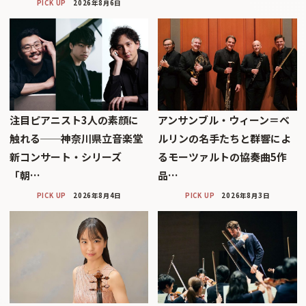
PICK UP
2026年8月6日
注目ピアニスト3人の素顔に
アンサンブル・ウィーン＝ベ
触れる──神奈川県立音楽堂
ルリンの名手たちと群響によ
新コンサート・シリーズ
るモーツァルトの協奏曲5作
「朝…
品…
PICK UP
2026年8月4日
PICK UP
2026年8月3日