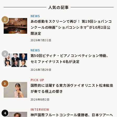
人気の記事
NEWS
あの感動をスクリーンで再び！ 第19回ショパンコ
ンクールの映画“ショパコンシネマ”が10月2日公
開決定
2026年7月31日
NEWS
第50回ピティナ・ピアノコンペティション特級、
セミファイナリスト6名が決定
2026年7月29日
PICK UP
国際的に活躍する実力派ヴァイオリニスト松本紘佳
が奏でる極上の響き
2026年8月2日
INTERVIEW
神戸国際フルートコンクール優勝者、日本ツアーへ