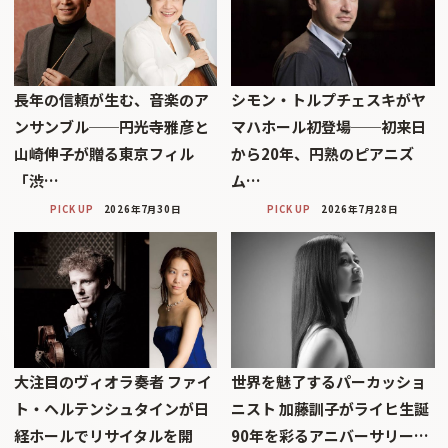
長年の信頼が生む、音楽のア
シモン・トルプチェスキがヤ
ンサンブル──円光寺雅彦と
マハホール初登場──初来日
山崎伸子が贈る東京フィル
から20年、円熟のピアニズ
「渋…
ム…
PICK UP
2026年7月30日
PICK UP
2026年7月28日
大注目のヴィオラ奏者 ファイ
世界を魅了するパーカッショ
ト・ヘルテンシュタインが日
ニスト 加藤訓子がライヒ生誕
経ホールでリサイタルを開
90年を彩るアニバーサリー…