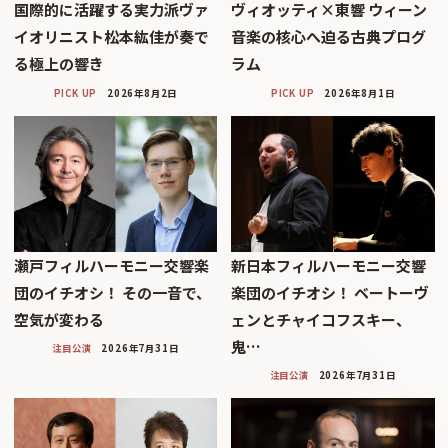
国際的に活躍する実力派ヴァ
ヴィオッティ×東響 ウィーン
イオリニスト松本紘佳が奏で
音楽の核心へ迫る古典プログ
る極上の響き
ラム
PICK UP
2026年8月2日
PICK UP
2026年8月1日
瀬戸フィルハーモニー交響楽
新日本フィルハーモニー交響
団のイチオシ！ その一音で、
楽団のイチオシ！ ベートーヴ
空気が変わる
ェンとチャイコフスキー、
鬼…
注目公演
2026年7月31日
注目公演
2026年7月31日