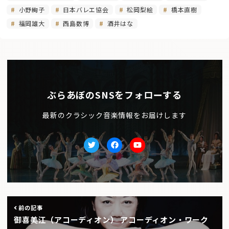
小野絢子
日本バレエ協会
松岡梨絵
橋本直樹
福岡雄大
西島数博
酒井はな
ぶらあぼのSNSをフォローする
最新のクラシック音楽情報をお届けします
Twitter
facebook
Youtube
前の記事
御喜美江（アコーディオン） アコーディオン・ワーク