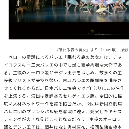
『眠れる森の美女』より（2009年） 撮
ペローの童話によるバレエ『眠れる森の美女』は、チャ
イコフスキー三大バレエの中でも最も豪華絢爛な大作であ
る。主役のオーロラ姫とデジレ王子をはじめ、数多くの主
役級ソリストが美技を競い、古典バレエの醍醐味を満喫さ
せてくれるからだ。日本バレエ協会では7年ぶりにこの名作
を上演する。演出は定評あるセルゲイエフ版。全国的に幅
広い人材ネットワークを誇る協会だが、今回は新国立劇場
バレエ団のプリンシパル級を客演に迎え、充実したキャス
ティングが大きな見どころとなるだろう。主役のオーロラ
姫とデジレ王子は、酒井はな＆奥村康祐、松岡梨絵＆橋本