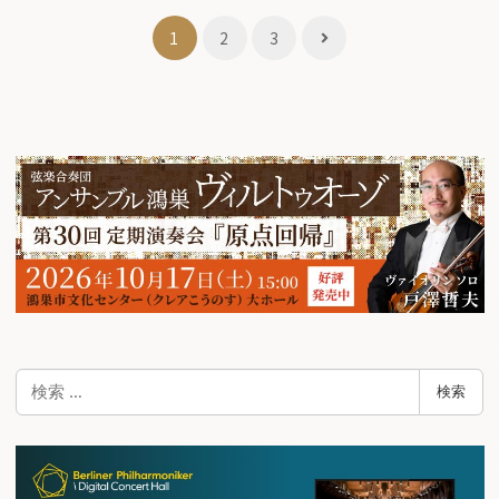
投
1
2
3
稿
ナ
ビ
ゲ
ー
シ
ョ
ン
検
検索
索