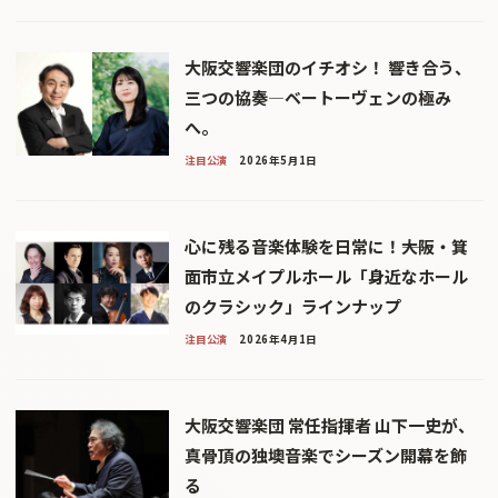
大阪交響楽団のイチオシ！ 響き合う、
三つの協奏—ベートーヴェンの極み
へ。
注目公演
2026年5月1日
心に残る音楽体験を日常に！――大阪・箕
面市立メイプルホール「身近なホール
のクラシック」ラインナップ
注目公演
2026年4月1日
大阪交響楽団 常任指揮者 山下一史が、
真骨頂の独墺音楽でシーズン開幕を飾
る