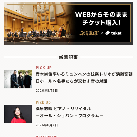
新着記事
PICK UP
青木尚佳率いるミュンヘンの弦楽トリオが浜離宮朝
日ホールへ――名手たちが交わす音の対話
2026年8月8日
Pick Up
桑原志織 ピアノ・リサイタル
－オール・ショパン・プログラム－
2026年8月7日
INTERVIEW