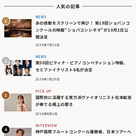
人気の記事
NEWS
あの感動をスクリーンで再び！ 第19回ショパンコ
ンクールの映画“ショパコンシネマ”が10月2日公
開決定
2026年7月31日
NEWS
第50回ピティナ・ピアノコンペティション特級、
セミファイナリスト6名が決定
2026年7月29日
PICK UP
国際的に活躍する実力派ヴァイオリニスト松本紘佳
が奏でる極上の響き
2026年8月2日
INTERVIEW
神戸国際フルートコンクール優勝者、日本ツアーへ