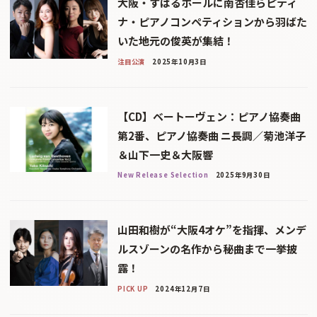
大阪・すばるホールに南杏佳らピティ
ナ・ピアノコンペティションから羽ばた
いた地元の俊英が集結！
注目公演
2025年10月3日
【CD】ベートーヴェン：ピアノ協奏曲
第2番、ピアノ協奏曲 ニ長調／菊池洋子
＆山下一史＆大阪響
New Release Selection
2025年9月30日
山田和樹が“大阪4オケ”を指揮、メンデ
ルスゾーンの名作から秘曲まで一挙披
露！
PICK UP
2024年12月7日