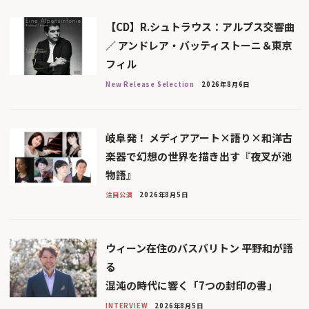
【CD】R.シュトラウス：アルプス交響曲
／ アンドレア・バッティストーニ＆東京
フィル
New Release Selection
2026年8月6日
岐阜発！ メディアアート×語り×和洋古
楽器で幻想の世界を描き出す『夜叉が池
物語』
注目公演
2026年8月5日
ウィーン在住のバスバリトン 平野和が語
る
混沌の時代に響く「7つの封印の書」
INTERVIEW
2026年8月5日