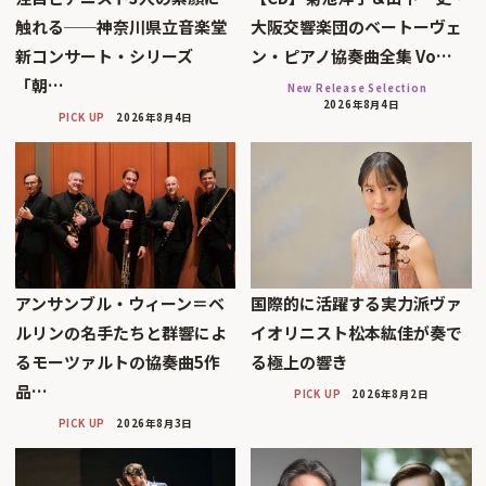
触れる──神奈川県立音楽堂
大阪交響楽団のベートーヴェ
新コンサート・シリーズ
ン・ピアノ協奏曲全集 Vo…
「朝…
New Release Selection
2026年8月4日
PICK UP
2026年8月4日
アンサンブル・ウィーン＝ベ
国際的に活躍する実力派ヴァ
ルリンの名手たちと群響によ
イオリニスト松本紘佳が奏で
るモーツァルトの協奏曲5作
る極上の響き
品…
PICK UP
2026年8月2日
PICK UP
2026年8月3日