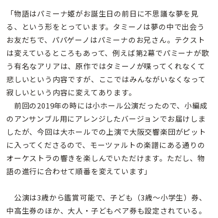
「物語はパミーナ姫がお誕生日の前日に不思議な夢を見
る、という形をとっています。タミーノは夢の中で出会う
お友だちで、パパゲーノはパミーナのお兄さん。テクスト
は変えているところもあって、例えば第2幕でパミーナが歌
う有名なアリアは、原作ではタミーノが喋ってくれなくて
悲しいという内容ですが、ここではみんながいなくなって
寂しいという内容に変えてあります。
前回の2019年の時には小ホール公演だったので、小編成
のアンサンブル用にアレンジしたバージョンでお届けしま
したが、今回は大ホールでの上演で大阪交響楽団がピット
に入ってくださるので、モーツァルトの楽譜にある通りの
オーケストラの響きを楽しんでいただけます。ただし、物
語の進行に合わせて順番を変えています」
公演は3歳から鑑賞可能で、子ども（3歳〜小学生）券、
中高生券のほか、大人・子どもペア券も設定されている。