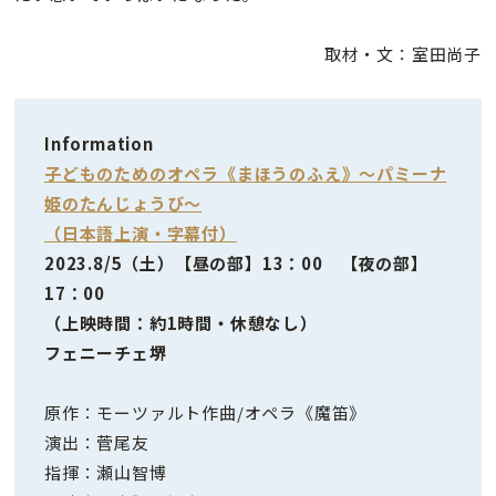
取材・文：室田尚子
Information
子どものためのオペラ《まほうのふえ》～パミーナ
姫のたんじょうび～
（日本語上演・字幕付）
2023.8/5（土）【昼の部】13：00 【夜の部】
17：00
（上映時間：約1時間・休憩なし）
フェニーチェ堺
原作：モーツァルト作曲/オペラ《魔笛》
演出：菅尾友
指揮：瀬山智博