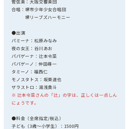
管弦楽：大阪交響楽団
合唱：堺市少年少女合唱団
堺リーブズハーモニー
●出演
パミーナ：松原みなみ
夜の女王：谷川あお
パパゲーナ：辻本令菜
パパゲーノ：仲田尋一
タミーノ：福西仁
モノスタトス：坂東達也
ザラストロ：湯浅貴斗
※ 辻本令菜さんの「辻」の字は、正しくは一点しん
にょうです。
●料金（全席指定/税込）
子ども（3歳～小学生）：1500円