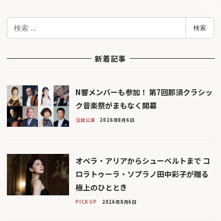
検
検索
索
新着記事
N響メンバーも参加！ 第7回那須クラシッ
ク音楽祭がまもなく開幕
注目公演
2026年8月6日
オペラ・アリアからシューベルトまで コ
ロラトゥーラ・ソプラノ田中彩子が贈る
極上のひととき
PICK UP
2026年8月6日