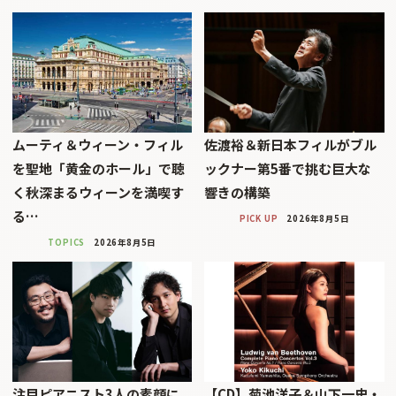
ムーティ＆ウィーン・フィル
佐渡裕＆新日本フィルがブル
を聖地「黄金のホール」で聴
ックナー第5番で挑む巨大な
く秋深まるウィーンを満喫す
響きの構築
る…
PICK UP
2026年8月5日
TOPICS
2026年8月5日
注目ピアニスト3人の素顔に
【CD】菊池洋子＆山下一史・