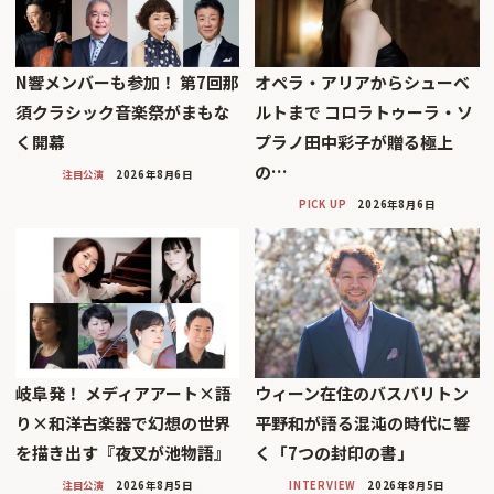
N響メンバーも参加！ 第7回那
オペラ・アリアからシューベ
須クラシック音楽祭がまもな
ルトまで コロラトゥーラ・ソ
く開幕
プラノ田中彩子が贈る極上
の…
注目公演
2026年8月6日
PICK UP
2026年8月6日
岐阜発！ メディアアート×語
ウィーン在住のバスバリトン
り×和洋古楽器で幻想の世界
平野和が語る混沌の時代に響
を描き出す『夜叉が池物語』
く「7つの封印の書」
注目公演
2026年8月5日
INTERVIEW
2026年8月5日