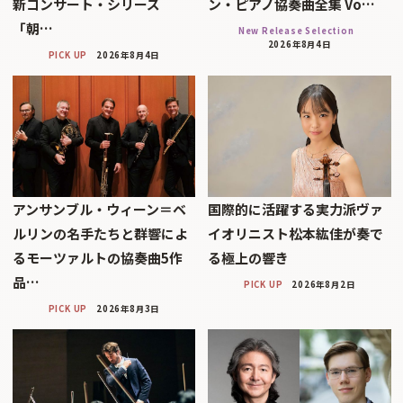
新コンサート・シリーズ
ン・ピアノ協奏曲全集 Vo…
「朝…
New Release Selection
2026年8月4日
PICK UP
2026年8月4日
アンサンブル・ウィーン＝ベ
国際的に活躍する実力派ヴァ
ルリンの名手たちと群響によ
イオリニスト松本紘佳が奏で
るモーツァルトの協奏曲5作
る極上の響き
品…
PICK UP
2026年8月2日
PICK UP
2026年8月3日