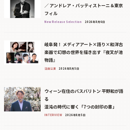
／ アンドレア・バッティストーニ＆東京
フィル
New Release Selection
2026年8月6日
岐阜発！ メディアアート×語り×和洋古
楽器で幻想の世界を描き出す『夜叉が池
物語』
注目公演
2026年8月5日
ウィーン在住のバスバリトン 平野和が語
る
混沌の時代に響く「7つの封印の書」
INTERVIEW
2026年8月5日