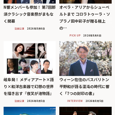
N響メンバーも参加！ 第7回那
オペラ・アリアからシューベ
須クラシック音楽祭がまもな
ルトまで コロラトゥーラ・ソ
く開幕
プラノ田中彩子が贈る極上
の…
注目公演
2026年8月6日
PICK UP
2026年8月6日
岐阜発！ メディアアート×語
ウィーン在住のバスバリトン
り×和洋古楽器で幻想の世界
平野和が語る混沌の時代に響
を描き出す『夜叉が池物語』
く「7つの封印の書」
注目公演
2026年8月5日
INTERVIEW
2026年8月5日