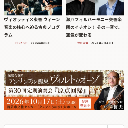
ヴィオッティ×東響 ウィーン
瀬戸フィルハーモニー交響楽
音楽の核心へ迫る古典プログ
団のイチオシ！ その一音で、
ラム
空気が変わる
PICK UP
2026年8月1日
注目公演
2026年7月31日
検