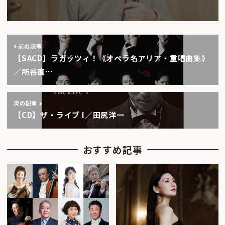
前の記事
【SACD】ラガッツィ！《オペラ名アリア・重唱曲集》
／所谷直…
次の記事
【CD】ザ・ライブ I／田尻洋一
おすすめ記事