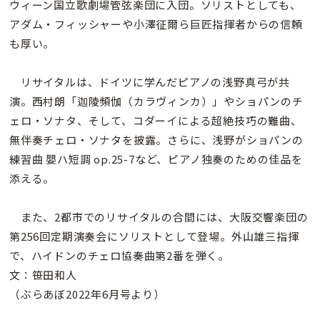
ウィーン国立歌劇場管弦楽団に入団。ソリストとしても、
アダム・フィッシャーや小澤征爾ら巨匠指揮者からの信頼
も厚い。
リサイタルは、ドイツに学んだピアノの浅野真弓が共
演。西村朗「迦陵頻伽（カラヴィンカ）」やショパンのチ
ェロ・ソナタ、そして、コダーイによる超絶技巧の難曲、
無伴奏チェロ・ソナタを披露。さらに、浅野がショパンの
練習曲 嬰ハ短調 op.25-7など、ピアノ独奏のための佳品を
添える。
また、2都市でのリサイタルの合間には、大阪交響楽団の
第256回定期演奏会にソリストとして登場。外山雄三指揮
で、ハイドンのチェロ協奏曲第2番を弾く。
文：笹田和人
（ぶらあぼ2022年6月号より）