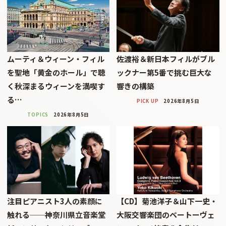
ムーティ＆ウィーン・フィル
佐渡裕＆新日本フィルがブル
を聖地「黄金のホール」で聴
ックナー第5番で挑む巨大な
く秋深まるウィーンを満喫す
響きの構築
る…
PICK UP
2026年8月5日
TOPICS
2026年8月5日
注目ピアニスト3人の素顔に
【CD】菊池洋子＆山下一史・
触れる──神奈川県立音楽堂
大阪交響楽団のベートーヴェ