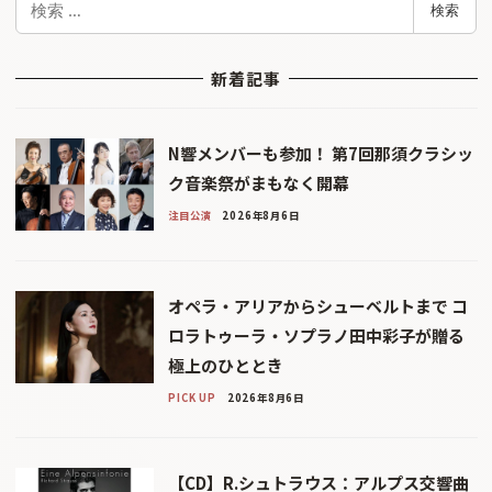
検索
索
新着記事
N響メンバーも参加！ 第7回那須クラシッ
ク音楽祭がまもなく開幕
注目公演
2026年8月6日
オペラ・アリアからシューベルトまで コ
ロラトゥーラ・ソプラノ田中彩子が贈る
極上のひととき
PICK UP
2026年8月6日
【CD】R.シュトラウス：アルプス交響曲