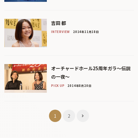
吉田 都
INTERVIEW
2014年11月18日
オーチャードホール25周年ガラ〜伝説
の一夜〜
PICK UP
2014年8月20日
投
1
2
稿
ナ