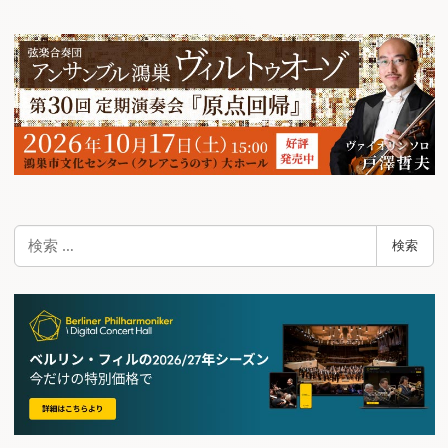
ビ
ゲ
ー
シ
ョ
ン
検
検索
索