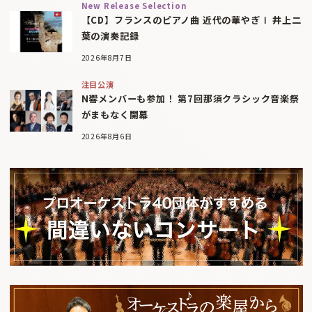
New Release Selection
【CD】フランスのピアノ曲 近代の華やぎⅠ 井上二
葉の演奏記録
2026年8月7日
注目公演
N響メンバーも参加！ 第7回那須クラシック音楽祭
がまもなく開幕
2026年8月6日