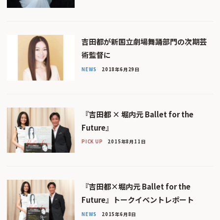
吉田都が新国立劇場舞踊部門の次期芸
術監督に
NEWS
2018年6月29日
『吉田都 × 堀内元 Ballet for the
Future』
PICK UP
2015年8月11日
『吉田都×堀内元 Ballet for the
Future』トークイベントレポート
NEWS
2015年6月8日