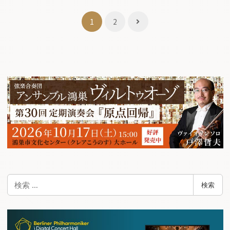
投
1
2
稿
ナ
ビ
ゲ
ー
シ
ョ
ン
検
検索
索