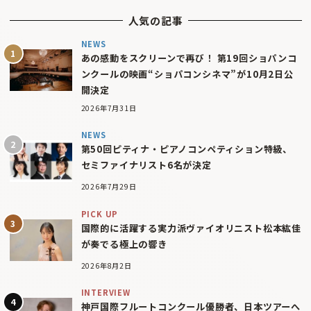
人気の記事
NEWS
あの感動をスクリーンで再び！ 第19回ショパンコ
ンクールの映画“ショパコンシネマ”が10月2日公
開決定
2026年7月31日
NEWS
第50回ピティナ・ピアノコンペティション特級、
セミファイナリスト6名が決定
2026年7月29日
PICK UP
国際的に活躍する実力派ヴァイオリニスト松本紘佳
が奏でる極上の響き
2026年8月2日
INTERVIEW
神戸国際フルートコンクール優勝者、日本ツアーへ