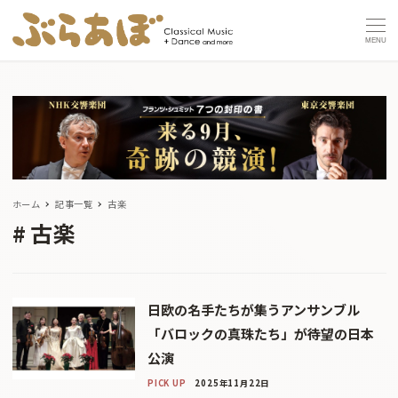
MENU
ホーム
記事一覧
古楽
古楽
日欧の名手たちが集うアンサンブル
「バロックの真珠たち」が待望の日本
公演
PICK UP
2025年11月22日