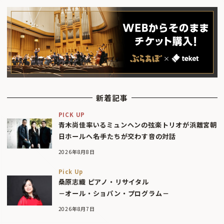
新着記事
PICK UP
青木尚佳率いるミュンヘンの弦楽トリオが浜離宮朝
日ホールへ――名手たちが交わす音の対話
2026年8月8日
Pick Up
桑原志織 ピアノ・リサイタル
－オール・ショパン・プログラム－
2026年8月7日