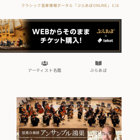
クラシック音楽情報ポータル「ぶらあぼONLINE」とは
の封印の書》
海外公演
FROM編集部
眺望
ぶらあぼブラス！
フォルテピアノ・オデッセイ
アーティスト名鑑
ぶらあぼ
の封印の書》
海外公演
FROM編集部
眺望
ぶらあぼブラス！
フォルテピアノ・オデッセイ