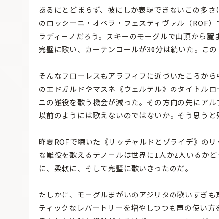
あるにとどまらず、彼にしか表現できないこの多さ
のロッシーニ・オペラ・フェスティヴァル（ROF）
ラディーノだろう。スキーのモーグルで山頂から麓
完璧に歌い、カーテンコールが30分は続いた。この
そんなフローレスもアラフィフに近づいたころから
のエドガルドやマスネ《ウェルテル》のタイトルロ
ニの難役を歌う機会が減った。その方向の先にアル
以前のようには歌えないのではないか。そう思うと
昨夏ROFで聴いた《リッチャルドとゾライデ》の
な難役を歌えるテノールは世界に1人か2人いるか
に、柔軟に、そして完璧に歌いきったのだ。
たしかに、モーグルまがいのアジリタの歌いすぎも
ティックなレパートリーを増やしつつも声の使い方