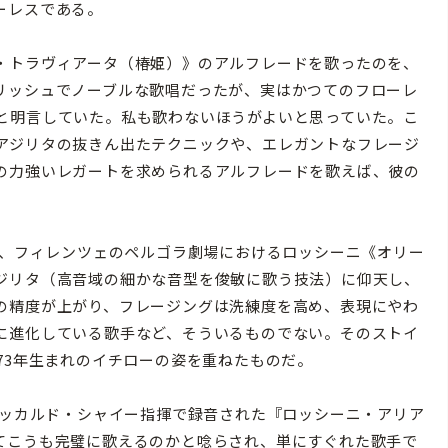
ーレスである。
・トラヴィアータ（椿姫）》のアルフレードを歌ったのを、
リッシュでノーブルな歌唱だったが、実はかつてのフローレ
と明言していた。私も歌わないほうがよいと思っていた。こ
アジリタの抜きん出たテクニックや、エレガントなフレージ
の力強いレガートを求められるアルフレードを歌えば、彼の
年、フィレンツェのペルゴラ劇場におけるロッシーニ《オリー
ジリタ（高音域の細かな音型を俊敏に歌う技法）に仰天し、
の精度が上がり、フレージングは洗練度を高め、表現にやわ
に進化している歌手など、そういるものでない。そのストイ
73年生まれのイチローの姿を重ねたものだ。
リッカルド・シャイー指揮で録音された『ロッシーニ・アリア
てこうも完璧に歌えるのかと唸らされ、単にすぐれた歌手で