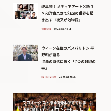
岐阜発！ メディアアート×語り
×和洋古楽器で幻想の世界を描
き出す『夜叉が池物語』
注目公演
2026年8月5日
ウィーン在住のバスバリトン 平
野和が語る
混沌の時代に響く「7つの封印の
書」
INTERVIEW
2026年8月5日