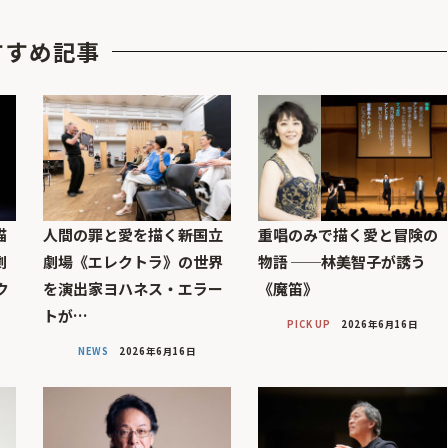
すすめ記事
描
人間の罪と愛を描く――新国立
重唱のみで描く愛と冒険の
劇
劇場《エレクトラ》の世界
物語 ──林美智子が誘う
ク
を演出家ヨハネス・エラー
《魔笛》
トが…
PICK UP
2026年6月16日
NEWS
2026年6月16日