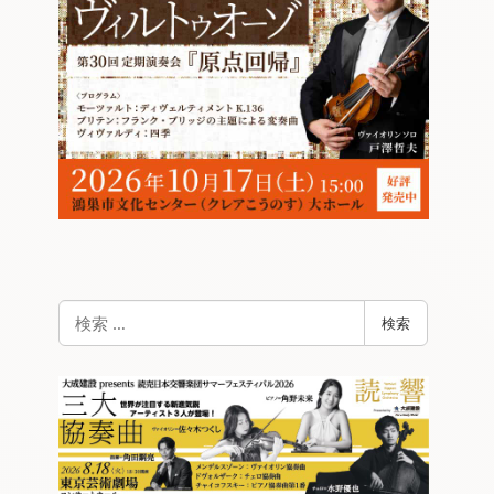
検
検索
索