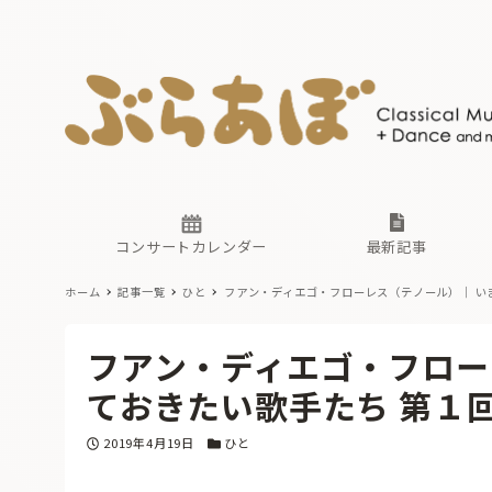
ニュース
ヤマハホ
番組一覧
東京・関
ぶらあぼ
現場のプ
古楽とそ
無料ライ
あ
か
過去の連
コンサートカレンダー
最新記事
ホーム
記事一覧
ひと
フアン・ディエゴ・フローレス（テノール）｜ い
ニュース
ヤマハホ
番組一覧
東京・関
ぶらあぼ
フアン・ディエゴ・フロー
現場のプ
古楽とそ
無料ライ
あ
か
ておきたい歌手たち 第１
過去の連
投稿日
カテゴリー
2019年4月19日
ひと