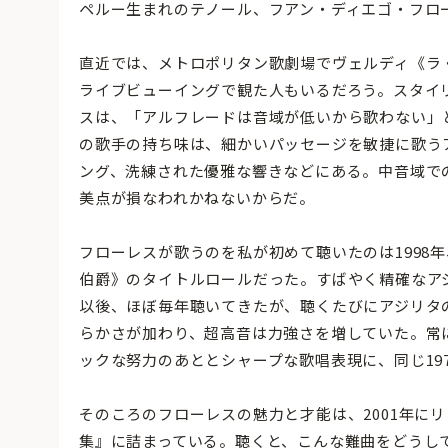
ペルー生まれのテノール、フアン・ディエゴ・フロ
直近では、メトロポリタン歌劇場でヴェルディ《ラ
ライブビューイングで観た人もいるだろう。スタイ
スは、「アルフレードは音域が低いから歌わない」
の歌手の持ち味は、細かいパッセージを敏捷に歌う
ング、洗練された優雅な響きなどにある。中音域で
美点が損なわれかねないからだ。
フローレスが歌うのを私が初めて聴いたのは1998
伯爵》のタイトルロールだった。すばやく精確なア
以後、ほぼ毎年聴いてきたが、聴くたびにアジリタ
らかさが加わり、超高音は力強さを増していた。常
ックな努力のあととシャープな歌唱表現に、同じ19
そのころのフローレスの魅力と才能は、2001年に
集』に詰まっている。聴くと、こんな難曲をどうし