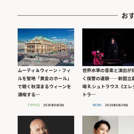
お
ムーティ＆ウィーン・フィ
世界水準の音楽と演出が
ルを聖地「黄金のホール」
く復讐の連鎖──新国立
で聴く秋深まるウィーンを
場 R.シュトラウス《エレ
満喫する…
トラ…
TOPICS
2026年8月5日
NEWS
2026年6月29日