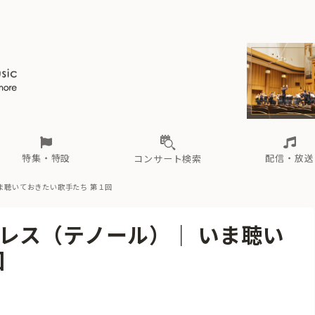
ール
（毎月更新）
東
電子版（無料・月刊）
トピックス
関西
フェスタサマーミューザKAWASAKI 2026
北海道・東北
注目公演
配布場所
インタビュー
中部
定期購読
中国・四国
CD新譜
N響＆東響 《7つ
九州・沖縄
書籍近刊
ロが推す！間違いないオーケストラコンサート
過去の特集
の先と
ブ配信スケジュール
さ
オーケストラの楽屋から
た
な
有料ライブ配信スケジュール
は
ま
や
海の向こうの音楽家
ら
わ
Aからの
載
特集・特設
配信・放送
コンサート検索
ま聴いておきたい歌手たち 第１回
ール
（毎月更新）
東
電子版（無料・月刊）
トピックス
関西
フェスタサマーミューザKAWASAKI 2026
北海道・東北
注目公演
配布場所
インタビュー
中部
定期購読
中国・四国
CD新譜
N響＆東響 《7つ
九州・沖縄
書籍近刊
レス（テノール）｜ いま聴い
ロが推す！間違いないオーケストラコンサート
過去の特集
の先と
ブ配信スケジュール
さ
オーケストラの楽屋から
た
な
有料ライブ配信スケジュール
は
ま
や
海の向こうの音楽家
ら
わ
Aからの
回
載