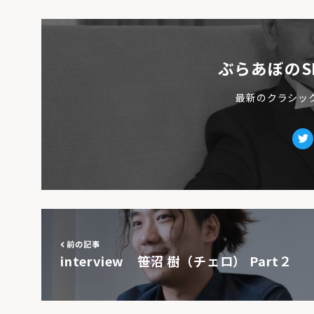
ぶらあぼのS
最新のクラシッ
Tw
前の記事
interview 笹沼 樹（チェロ） Part２