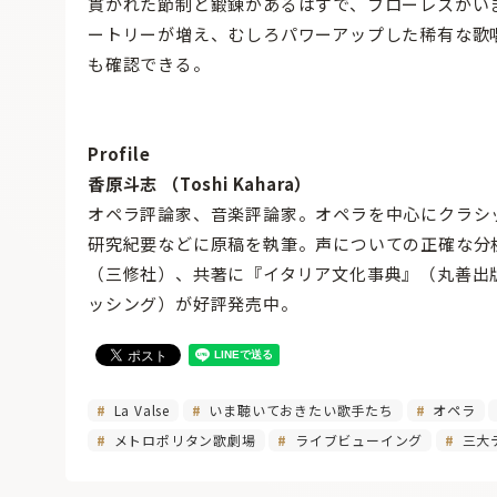
貫かれた節制と鍛錬があるはずで、フローレスがい
ートリーが増え、むしろパワーアップした稀有な歌唱
も確認できる。
Profile
香原斗志 （Toshi Kahara）
オペラ評論家、音楽評論家。オペラを中心にクラシ
研究紀要などに原稿を執筆。声についての正確な分
（三修社）、共著に『イタリア文化事典』（丸善出
ッシング）が好評発売中。
La Valse
いま聴いておきたい歌手たち
オペラ
メトロポリタン歌劇場
ライブビューイング
三大