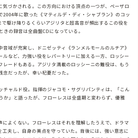
に気づかされる。この方向における頂点の一つが、ペーザロ
で2004年に歌った《マティルデ・ディ・シャブラン》のコッ
まで駆け降りるくらいアジリタと超高音が頻出するこの役を
ときの録音は全曲盤CDになっている。
中音域が充実し、ドニゼッティ《ランメルモールのルチア》
ールなど、力強い役をレパートリーに加える一方、ロッシー
フレードもある。アジリタ満載のロッシーニの難役は、もう
残念だったが、幸い杞憂だった。
リッチャルド役。指揮のジャコモ・サグリパンティは、「こん
どうか」と語ったが、フローレスは全盛期と変わらず、優雅
声によくない。フローレスはそれを理解したうえで、ドラマ
を工夫し、自身の美点を守っていた。背後には、強い意志に